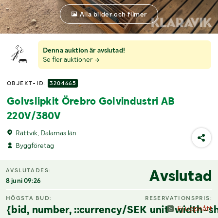
Alla bilder och filmer
Denna auktion är avslutad!
Se fler auktioner
OBJEKT-ID:
3204665
Golvslipkit Örebro Golvindustri AB
220V/380V
Rättvik, Dalarnas län
Byggföretag
Avslutad
AVSLUTADES:
8 juni 09:26
HÖGSTA BUD:
RESERVATIONSPRIS:
{bid, number, ::currency/SEK unit-width-sh
Ej uppnått