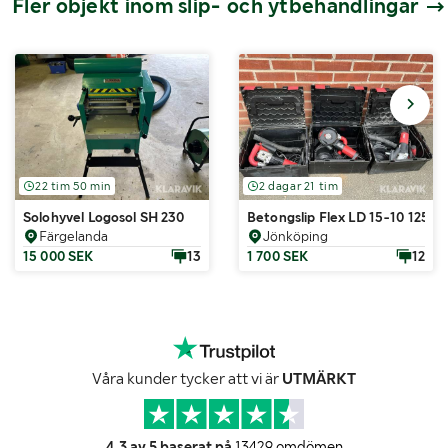
Fler objekt inom slip- och ytbehandlingar
22 tim 50 min
2 dagar 21 tim
Solohyvel Logosol SH 230
Betongslip Flex LD 15-10 125 R 
Färgelanda
Jönköping
15 000 SEK
13
1 700 SEK
12
Våra kunder tycker att vi är
UTMÄRKT
4.3 av 5 baserat på
13429 omdömen