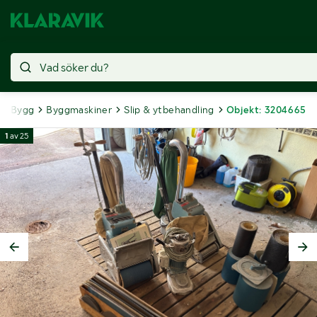
Bygg
Byggmaskiner
Slip & ytbehandling
Objekt: 3204665
1
av
25