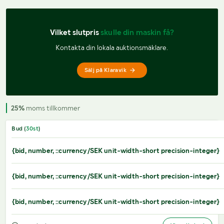
Vilket slutpris 
skulle din maskin få?
Kontakta din lokala auktionsmäklare.
Sälj på Klaravik
25%
moms tillkommer
Bud (
30
st
)
{bid, number, ::currency/SEK unit-width-short precision-integer}
{bid, number, ::currency/SEK unit-width-short precision-integer}
{bid, number, ::currency/SEK unit-width-short precision-integer}