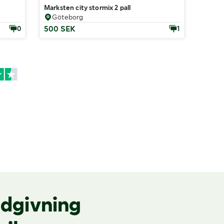
Marksten city stormix 2 pall
Kants
Göteborg
Göt
500 SEK
100 
0
1
dgivning