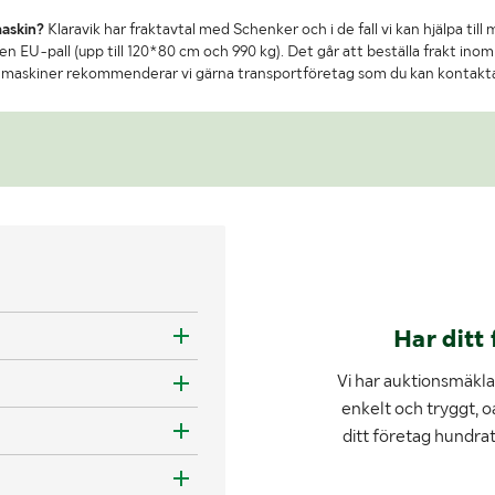
maskin?
Klaravik har fraktavtal med Schenker och i de fall vi kan hjälpa till
n EU-pall (upp till 120*80 cm och 990 kg). Det går att beställa frakt inom 
re maskiner rekommenderar vi gärna transportföretag som du kan kontakt
Har ditt 
Vi har auktionsmäklar
enkelt och tryggt, o
ditt företag hundra