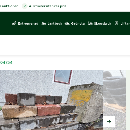
a auktioner
Auktioner utan res.pris
Entreprenad
Lantbruk
Grönyta
Skogsbruk
Lifta
204734