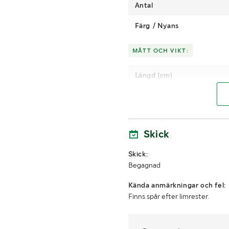
Antal
Färg / Nyans
MÅTT OCH VIKT:
Längd (cm)
Tjocklek (cm)
Transportbredd
Skick
LASTHJÄLPSINFORMATION:
Skick:
Begagnad
Lasthjä
Lasthjälp i överen
lp
Kända anmärkningar och fel:
Finns spår efter limrester.