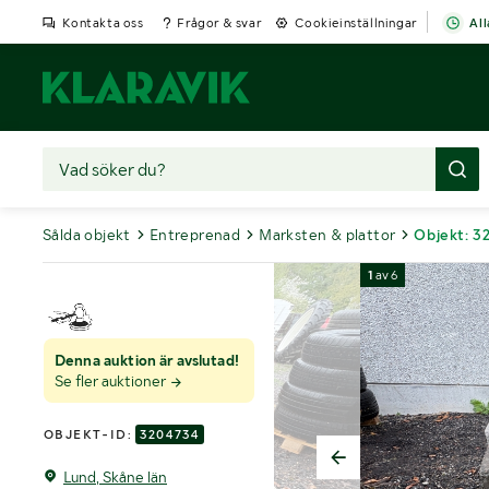
Kontakta oss
Frågor & svar
Cookieinställningar
All
Sålda objekt
Entreprenad
Marksten & plattor
Objekt: 3
1
av
6
Denna auktion är avslutad!
Se fler auktioner
OBJEKT-ID:
3204734
Lund, Skåne län