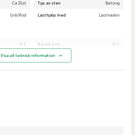
Ca 35st
Typ av sten
Betong
Grå/Röd
Lasthjälp med
Lastmaskin
35,5
Bredd (cm)
20,5
Visa all teknisk information
14
Transportlängd
1270mm
800mm
Transporthöjd
720mm
skommelse med
säljaren