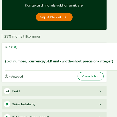
Kontakta din lokala auktionsmäklare.
Sälj på Klaravik
25%
moms tillkommer
Bud (
1
st
)
{bid, number, ::currency/SEK unit-width-short precision-integer}
Visa alla bud
= Autobud
Frakt
Boka frakt?
Det finns ingen specifik information om frakt
Säker betalning
för just det här objektet, men om du skickar oss en förfrågan
via vårt
fraktformulär
, så undersöker vi möjligheten.
När du vunnit en budgivning får du en faktura från Payex till