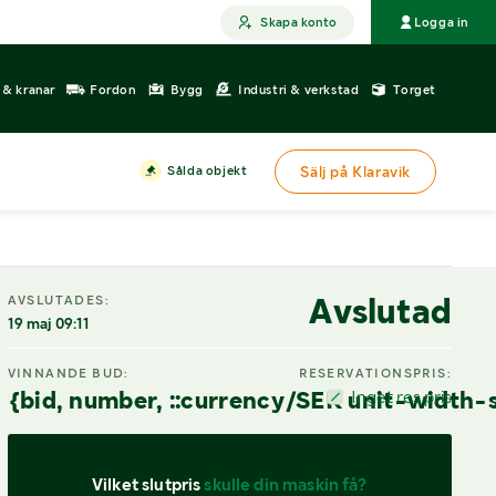
Skapa konto
Logga in
r & kranar
Fordon
Bygg
Industri & verkstad
Torget
Sålda objekt
Sälj på Klaravik
Avslutad
AVSLUTADES:
19 maj 09:11
VINNANDE BUD:
RESERVATIONSPRIS:
{bid, number, ::currency/SEK unit-width-
Inget res.pris
Vilket slutpris 
skulle din maskin få?