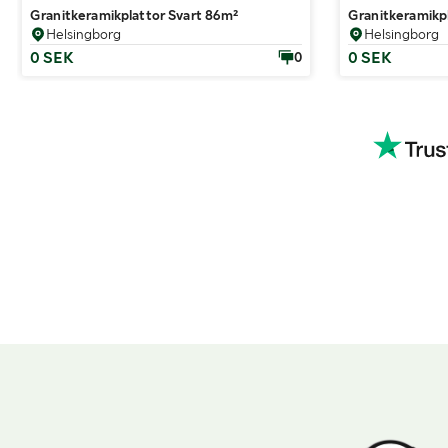
Granitkeramikplattor Svart 86m²
Granitkeramikp
Helsingborg
Helsingborg
0 SEK
0 SEK
0