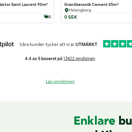
lattor Saint Laurent 90m²
Granitkeramik Cement 45m²
Helsingborg
0 SEK
0
Våra kunder tycker att vi är
UTMÄRKT
4.4 av 5 baserat på
13422 omdömen
Läs omdömen
Enklare
bu