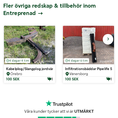
Fler övriga redskap & tillbehör inom
Entreprenad
4 dagar 4 tim
4 dagar 6 tim
Kabelplog/Slangplog jordvärme Thermia S45
Infiltrationsbäddar Pipelife Sep
Örebro
Vänersborg
100 SEK
1
100 SEK
1
Våra kunder tycker att vi är
UTMÄRKT