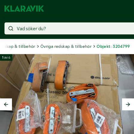
edskap & tillbehör
Övriga redskap & tillbehör
Objekt: 3204799
1
av
6