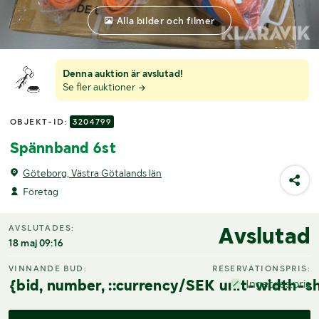
Alla bilder och filmer
Denna auktion är avslutad!
Se fler auktioner
OBJEKT-ID:
3204799
Spännband 6st
Göteborg, Västra Götalands län
Företag
Avslutad
AVSLUTADES:
18 maj 09:16
VINNANDE BUD:
RESERVATIONSPRIS:
{bid, number, ::currency/SEK unit-width-sh
Inget res.pris