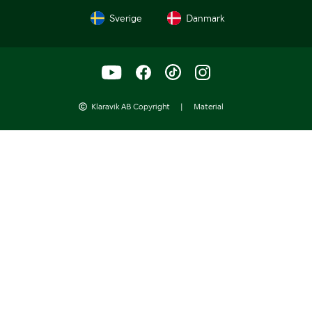
Sverige
Danmark
Klaravik AB Copyright
|
Material