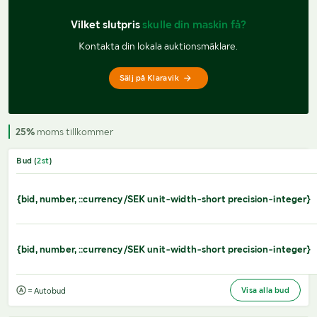
Vilket slutpris 
skulle din maskin få?
Kontakta din lokala auktionsmäklare.
Sälj på Klaravik
25%
moms tillkommer
Bud (
2
st
)
{bid, number, ::currency/SEK unit-width-short precision-integer}
{bid, number, ::currency/SEK unit-width-short precision-integer}
Visa alla bud
= Autobud