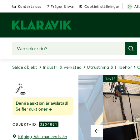
Kontakta oss
Frågor & svar
Cookieinställningar
All
Sålda objekt
Industri & verkstad
Utrustning & tillbehör
O
1
av
12
Denna auktion är avslutad!
Se fler auktioner
OBJEKT-ID:
3204881
Köping, Västmanlands län