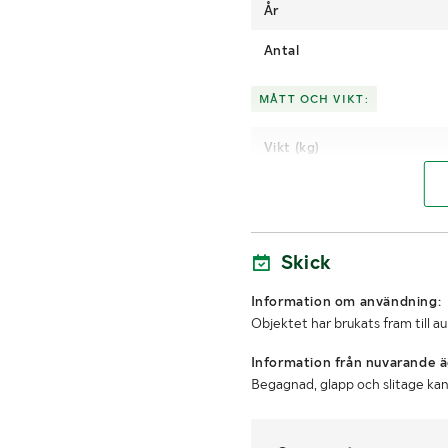
År
Antal
MÅTT OCH VIKT:
Vikt (kg)
Höjd
LASTHJÄLPSINFORMATION:
Skick
Lasthjälp med
Information om användning:
Objektet har brukats fram till a
Information från nuvarande ä
Begagnad, glapp och slitage k