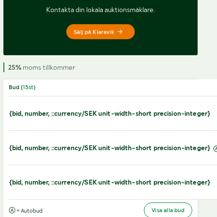
Kontakta din lokala auktionsmäklare.
Sälj på Klaravik
25%
moms tillkommer
Bud (
15
st
)
{bid, number, ::currency/SEK unit-width-short precision-integer}
{bid, number, ::currency/SEK unit-width-short precision-integer}
{bid, number, ::currency/SEK unit-width-short precision-integer}
Visa alla bud
= Autobud