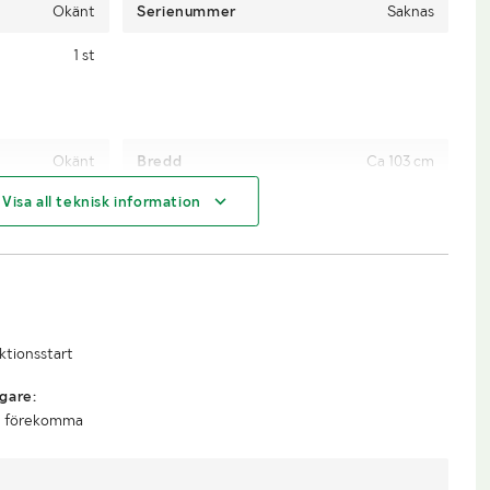
Okänt
Serienummer
Saknas
1 st
Okänt
Bredd
Ca 103 cm
Visa all teknisk information
Ca 212 cm
Djup
Ca 53 cm
Truck
uktionsstart
gare:
an förekomma