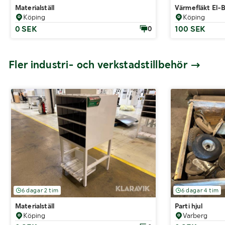
Materialställ
Värmefläkt El-B
Köping
Köping
0 SEK
100 SEK
0
Fler industri- och verkstadstillbehör
6 dagar 2 tim
6 dagar 4 tim
Materialställ
Parti hjul
Köping
Varberg