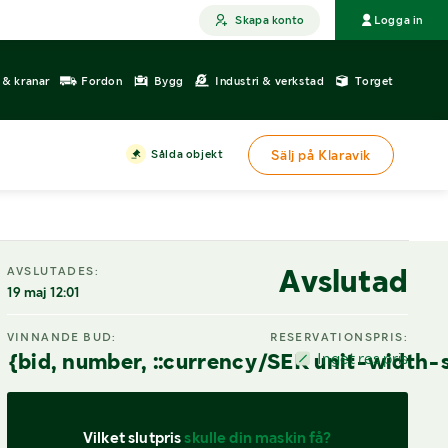
Skapa konto
Logga in
r & kranar
Fordon
Bygg
Industri & verkstad
Torget
Sålda objekt
Sälj på Klaravik
Avslutad
AVSLUTADES:
19 maj 12:01
VINNANDE BUD:
RESERVATIONSPRIS:
{bid, number, ::currency/SEK unit-width-
Inget res.pris
Vilket slutpris 
skulle din maskin få?