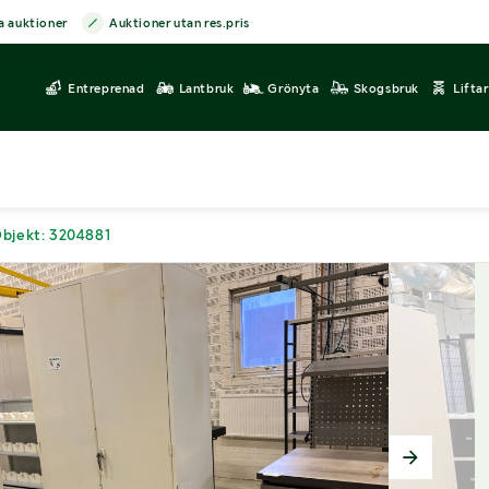
a auktioner
Auktioner utan res.pris
Entreprenad
Lantbruk
Grönyta
Skogsbruk
Lifta
bjekt: 3204881