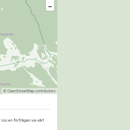
© OpenStreetMap contributors
 oss en förfrågan via vårt