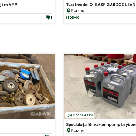
jörn VF 9
Tvättmedel O-BASF GARDOCLEAN A
Köping
0 SEK
1
4 dagar 4 tim
Specialolja för vakuumpump Leybono
Köping