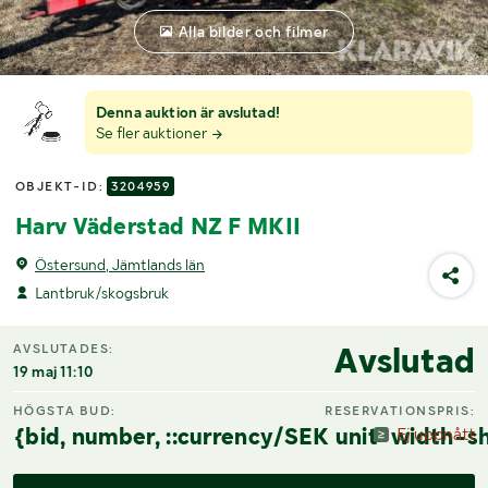
Alla bilder och filmer
Denna auktion är avslutad!
Se fler auktioner
OBJEKT-ID:
3204959
Harv Väderstad NZ F MKII
Östersund, Jämtlands län
Lantbruk/skogsbruk
Avslutad
AVSLUTADES:
19 maj 11:10
HÖGSTA BUD:
RESERVATIONSPRIS:
{bid, number, ::currency/SEK unit-width-sh
Ej uppnått