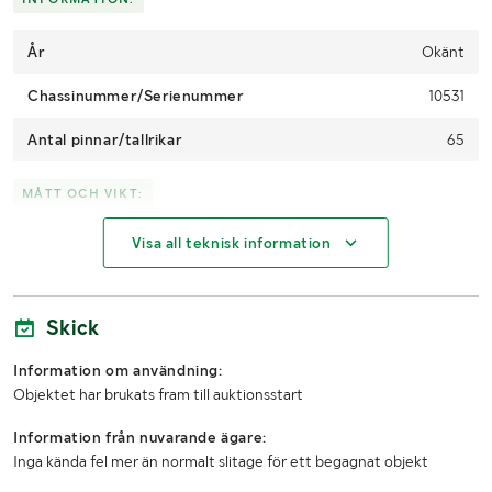
År
Okänt
Chassinummer/Serienummer
10531
Antal pinnar/tallrikar
65
MÅTT OCH VIKT:
Visa all teknisk information
Arbetsbredd (m)
6
Transportlängd (m)
5
Skick
Transportbredd (m)
2,8
Information om användning:
Transporthöjd (m)
2,4
Objektet har brukats fram till auktionsstart
Information från nuvarande ägare:
Inga kända fel mer än normalt slitage för ett begagnat objekt