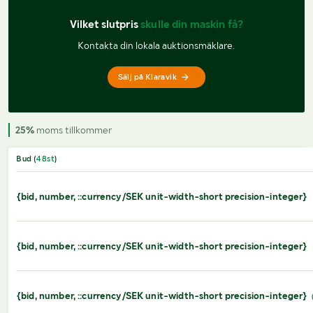
Vilket slutpris 
skulle din maskin få?
Kontakta din lokala auktionsmäklare.
Sälj på Klaravik
25%
moms tillkommer
Bud (
48
st
)
{bid, number, ::currency/SEK unit-width-short precision-integer}
{bid, number, ::currency/SEK unit-width-short precision-integer}
{bid, number, ::currency/SEK unit-width-short precision-integer}