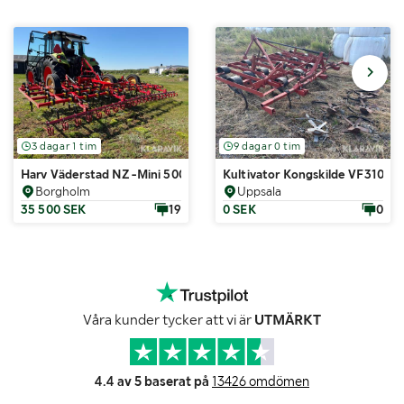
3 dagar 1 tim
9 dagar 0 tim
Harv Väderstad NZ-Mini 500
Kultivator Kongskilde VF310
Borgholm
Uppsala
35 500 SEK
19
0 SEK
0
Våra kunder tycker att vi är
UTMÄRKT
4.4 av 5 baserat på
13426 omdömen