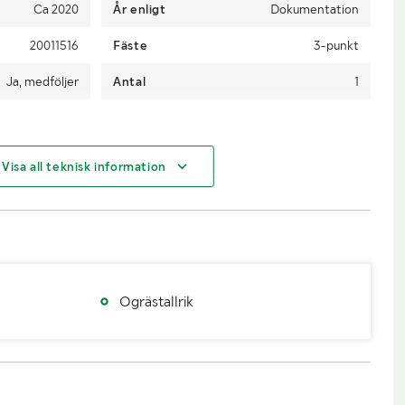
Ca 2020
År enligt
Dokumentation
20011516
Fäste
3-punkt
Ja, medföljer
Antal
1
Visa all teknisk information
315kg
Längd (mm)
Totallängd 170cm
165cm
Höjd (mm)
110cm
Ogrästallrik