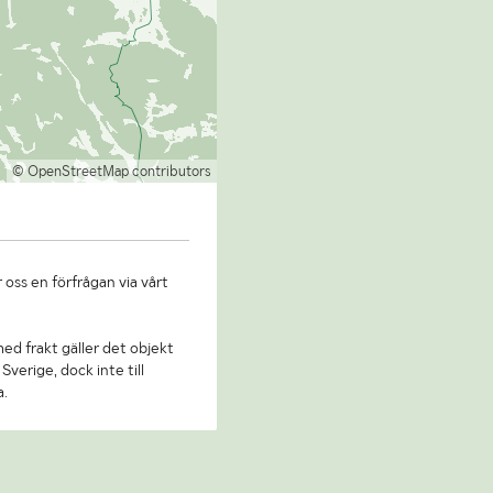
© OpenStreetMap contributors
 oss en förfrågan via vårt
 med frakt gäller det objekt
Sverige, dock inte till
a.