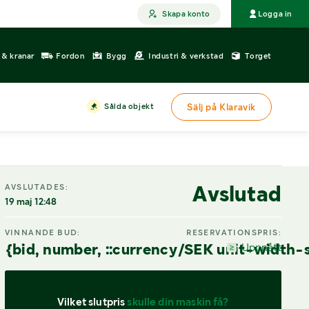
Skapa konto
Logga in
r & kranar
Fordon
Bygg
Industri & verkstad
Torget
Sålda objekt
Sälj på Klaravik
Avslutad
AVSLUTADES:
19 maj 12:48
VINNANDE BUD:
RESERVATIONSPRIS:
{bid, number, ::currency/SEK unit-width-
Uppnått
Vilket slutpris 
skulle din maskin få?