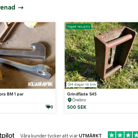
prenad
Inget res.pris
4 dagar 16 tim
ora BM 1 par
Grindfäste S45
Örebro
500 SEK
0
Våra kunder tycker att vi är
UTMÄRKT