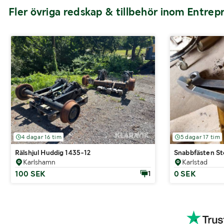
Fler övriga redskap & tillbehör inom Entre
4 dagar 16 tim
5 dagar 17 tim
Rälshjul Huddig 1435-12
Snabbfästen St
Karlshamn
Karlstad
100 SEK
0 SEK
1