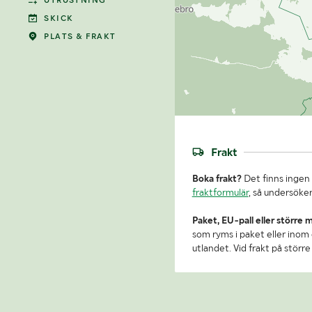
UTRUSTNING
SKICK
PLATS & FRAKT
Frakt
Boka frakt?
Det finns ingen 
fraktformulär
, så undersöker
Paket, EU-pall eller större 
som ryms i paket eller inom e
utlandet. Vid frakt på stör