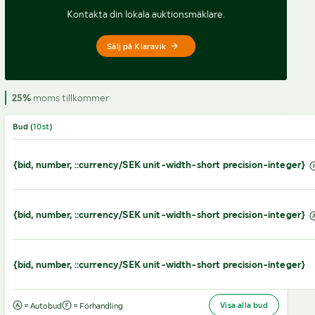
Kontakta din lokala auktionsmäklare.
Sälj på Klaravik
25%
moms tillkommer
Bud (
10
st
)
{bid, number, ::currency/SEK unit-width-short precision-integer}
{bid, number, ::currency/SEK unit-width-short precision-integer}
{bid, number, ::currency/SEK unit-width-short precision-integer}
Visa alla bud
= Autobud
= Förhandling