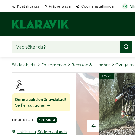
Kontakta oss
Frågor & svar
Cookieinställningar
All
Sålda objekt
Entreprenad
Redskap & tillbehör
Övriga re
1
av
28
Denna auktion är avslutad!
Se fler auktioner
OBJEKT-ID:
3205084
Eskilstuna, Södermanlands