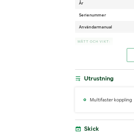
År
Serienummer
Användarmanual
MÅTT OCH VIKT:
Vikt (kg)
Bredd (mm)
Utrustning
Multifaster koppling
Skick