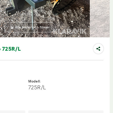
Alla bilder och filmer
o 725R/L
Modell:
725R/L