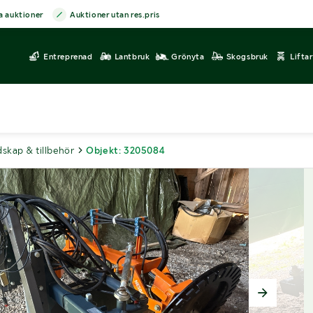
a auktioner
Auktioner utan res.pris
Entreprenad
Lantbruk
Grönyta
Skogsbruk
Lifta
dskap & tillbehör
Objekt: 3205084