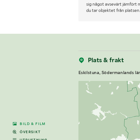
sig något avsevärt jämfört 
du tar objektet från platsen
Plats & frakt
Eskilstuna, Södermanlands lä
BILD & FILM
ÖVERSIKT