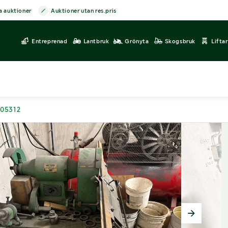
a auktioner
Auktioner utan res.pris
Entreprenad
Lantbruk
Grönyta
Skogsbruk
Lifta
205312