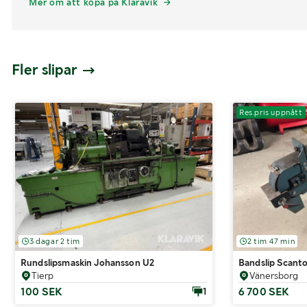
Mer om att köpa på Klaravik
Fler slipar
Res.pris uppnått
3 dagar 2 tim
2 tim 47 min
Rundslipsmaskin Johansson U2
Bandslip Scanto
Tierp
Vänersborg
100 SEK
6 700 SEK
1