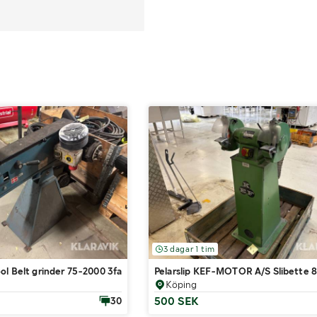
3 dagar 1 tim
ol Belt grinder 75-2000 3fas 4.1hp
Pelarslip KEF-MOTOR A/S Slibette 
Köping
500 SEK
30