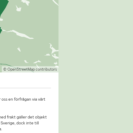
© OpenStreetMap contributors
 oss en förfrågan via vårt
 med frakt gäller det objekt
Sverige, dock inte till
a.