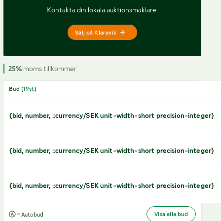
Kontakta din lokala auktionsmäklare.
Sälj på Klaravik
25%
moms tillkommer
Bud (
19
st
)
{bid, number, ::currency/SEK unit-width-short precision-integer}
{bid, number, ::currency/SEK unit-width-short precision-integer}
{bid, number, ::currency/SEK unit-width-short precision-integer}
Visa alla bud
= Autobud