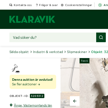
Kontakta oss
Frågor & svar
Cookieinställningar
All
Sålda objekt
Industri & verkstad
Slipmaskiner
Objekt: 3
1
av
6
Denna auktion är avslutad!
Se fler auktioner
OBJEKT-ID:
3205312
Ånge, Västernorrlands län