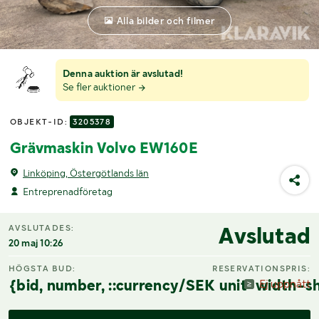
Alla bilder och filmer
Denna auktion är avslutad!
Se fler auktioner
OBJEKT-ID:
3205378
Grävmaskin Volvo EW160E
Linköping, Östergötlands län
Entreprenadföretag
Avslutad
AVSLUTADES:
20 maj 10:26
HÖGSTA BUD:
RESERVATIONSPRIS:
{bid, number, ::currency/SEK unit-width-sh
Ej uppnått