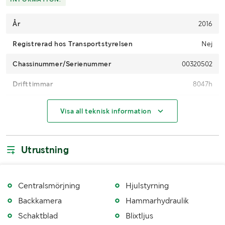
År
2016
Registrerad hos Transportstyrelsen
Nej
Chassinummer/Serienummer
00320502
Drifttimmar
8047h
Motoreffekt (kW/hk)
115kw
Visa all teknisk information
Drivmedel
Diesel
Drivning
4WD
Utrustning
Däckdimension fram
710/40-22.5
Däckdimension bak
710/40-22.5
Centralsmörjning
Hjulstyrning
Backkamera
Hammarhydraulik
Antal nycklar
1
Schaktblad
Blixtljus