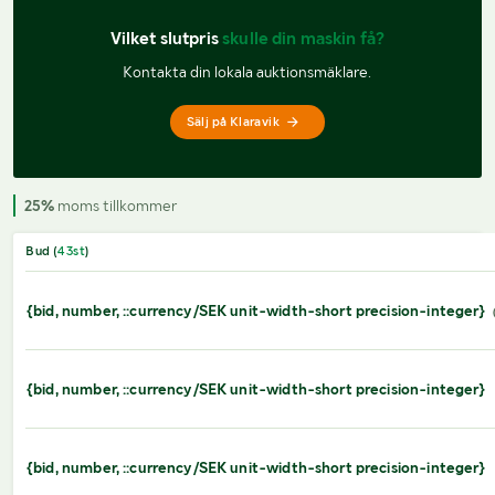
Vilket slutpris 
skulle din maskin få?
Kontakta din lokala auktionsmäklare.
Sälj på Klaravik
25%
moms tillkommer
Bud (
43
st
)
{bid, number, ::currency/SEK unit-width-short precision-integer}
{bid, number, ::currency/SEK unit-width-short precision-integer}
{bid, number, ::currency/SEK unit-width-short precision-integer}