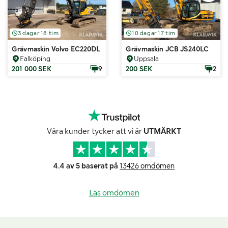
3 dagar 18 tim
10 dagar 17 tim
Grävmaskin Volvo EC220DL med skopa
Grävmaskin JCB JS240LC
Falköping
Uppsala
201 000 SEK
9
200 SEK
2
Våra kunder tycker att vi är
UTMÄRKT
4.4 av 5 baserat på
13426 omdömen
Läs omdömen