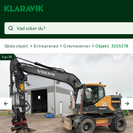
Sålda objekt
Entreprenad
Grävmaskiner
Objekt: 3205378
1
av
39