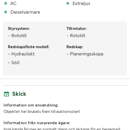
MÅTT OCH VIKT:
AC
Extraljus
Dieselvärmare
Vikt (kg)
20500
Styrsystem:
Tiltrotator:
- Rototilt
- Rototilt
Redskapsfäste modell:
Redskap:
- Hydrauliskt
- Planeringsskopa
- S60
Skick
Information om användning:
Objektet har brukats fram till auktionsstart
Information från nuvarande ägare:
Inga kända fel mer än normalt glapp och läckage för en begagnad