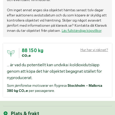
Om inget annat anges ska objektet hämtas senast tolv dagar
efter auktionens avslutsdatum och du som köpare är skyldig att
kontrollera objektet vid hämtning. Skiljer sig något avsevärt
jämfört med informationen på klaravik.se? Kontakta då Klaravik
innan du tar objektet från platsen.
Läs fullständiga köpvillkor
.
88 150 kg
Hur har vi räknat?
CO₂e
... är vad du potentiellt kan undvika i koldioxidutsläpp
genom att köpa det här objektet begagnat istället för
nyproducerat.
Som jämförelse motsvarar en flygresa
Stockholm - Mallorca
380 kg CO₂e
per passagerare.
Plats & frakt