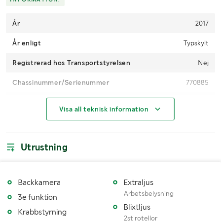
År
2017
År enligt
Typskylt
Registrerad hos Transportstyrelsen
Nej
Chassinummer/Serienummer
770885
CE-märkt
Ja
Visa all teknisk information
Mätarställning
1774h
Motoreffekt (kW/hk)
75 kW
Utrustning
Drivning
4WD
Redskapsfäste
Okänt
Backkamera
Extraljus
Arbetsbelysning
3e funktion
Lyftkapacitet (kg)
Max: 4500 Se enligt tabell på bild
Blixtljus
Krabbstyrning
2st rotellor
Räckvidd (m)
18 (Se enligt tabell)