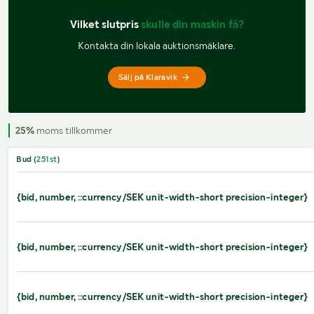
Vilket slutpris 
skulle din maskin få?
Kontakta din lokala auktionsmäklare.
Sälj på Klaravik
25%
moms tillkommer
Bud (
251
st
)
{bid, number, ::currency/SEK unit-width-short precision-integer}
{bid, number, ::currency/SEK unit-width-short precision-integer}
{bid, number, ::currency/SEK unit-width-short precision-integer}