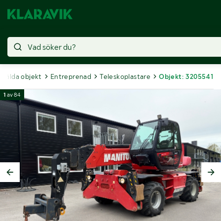
Sålda objekt
Entreprenad
Teleskoplastare
Objekt: 3205541
1
av
84