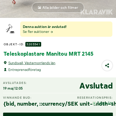
Alla bilder och filmer
Denna auktion är avslutad!
Se fler auktioner
OBJEKT-ID:
3205541
Teleskoplastare Manitou MRT 2145
Sundsvall, Västernorrlands län
Entreprenadföretag
Avslutad
AVSLUTADES:
19 maj 12:05
VINNANDE BUD:
RESERVATIONSPRIS:
{bid, number, ::currency/SEK unit-width-sh
Uppnått