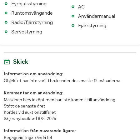
Fyrhjulsstyrning
AC
Lyfthöjd (m)
20,6 Se enligt tabell på bild
Runtomsvängande
Användarmanual
Radio/fjärrstyrning
Däckdimension fram
18-19.5
Fjärrstyrning
Servostyrning
Däckdimension bak
18-19.5
Mönsterdjup (mm)
Ca 15-18
Skick
Antal nycklar
2
Information om användning:
Senaste godkända besiktning
8/5-2026
Objektet har inte varit i bruk under de senaste 12 månaderna
MÅTT OCH VIKT:
Kommentar om användning:
Maskinen blev inköpt men har inte kommit till användning
Vikt (kg)
14520
Stått de senaste året
Kördes vid auktionstillfället
Längd (mm)
Ca 6900
Säljes nybesiktad 8/5-2026
Bredd (mm)
Ca 2640
Information från nuvarande ägare:
Begagnad, inga kända fel