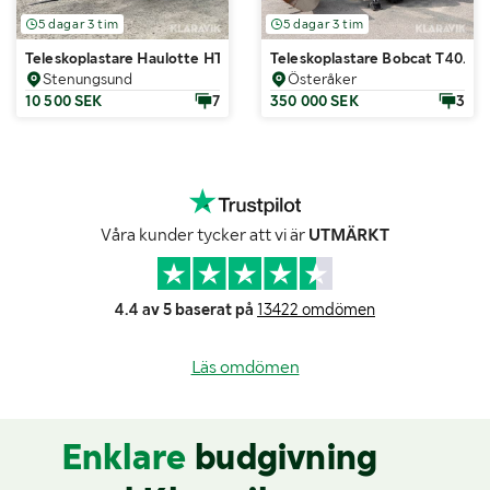
5 dagar 3 tim
5 dagar 3 tim
Teleskoplastare Haulotte HTL 4017
Teleskoplastare Bobcat T40.18
Stenungsund
Österåker
10 500 SEK
7
350 000 SEK
3
Våra kunder tycker att vi är
UTMÄRKT
4.4 av 5 baserat på
13422 omdömen
Läs omdömen
Enklare
budgivning