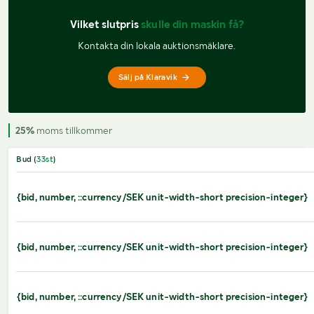
Vilket slutpris 
skulle din maskin få?
Kontakta din lokala auktionsmäklare.
Sälj på Klaravik
25%
moms tillkommer
Bud (
33
st
)
{bid, number, ::currency/SEK unit-width-short precision-integer}
{bid, number, ::currency/SEK unit-width-short precision-integer}
{bid, number, ::currency/SEK unit-width-short precision-integer}