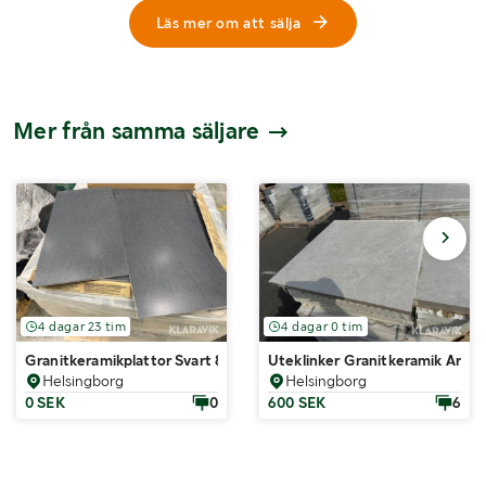
Läs mer om att sälja
Mer från samma säljare
4 dagar 23 tim
4 dagar 0 tim
Granitkeramikplattor Svart 86m²
Uteklinker Granitkeramik Aren
Helsingborg
Helsingborg
0 SEK
0
600 SEK
6