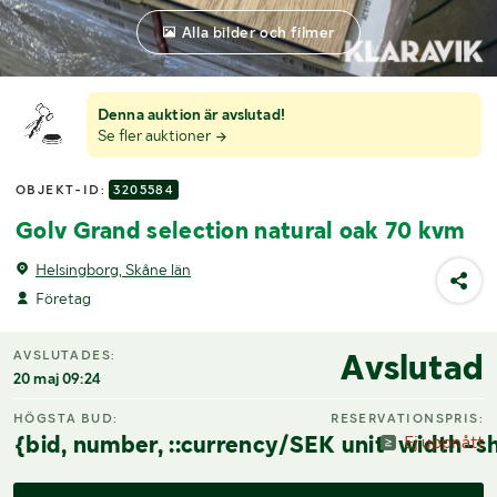
Alla bilder och filmer
Denna auktion är avslutad!
Se fler auktioner
OBJEKT-ID:
3205584
Golv Grand selection natural oak 70 kvm
Helsingborg, Skåne län
Företag
Avslutad
AVSLUTADES:
20 maj 09:24
HÖGSTA BUD:
RESERVATIONSPRIS:
{bid, number, ::currency/SEK unit-width-sh
Ej uppnått