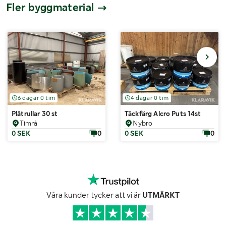
Fler byggmaterial
6 dagar 0 tim
4 dagar 0 tim
Plåtrullar 30 st
Täckfärg Alcro Puts 14st
Timrå
Nybro
0 SEK
0
0 SEK
0
Våra kunder tycker att vi är
UTMÄRKT