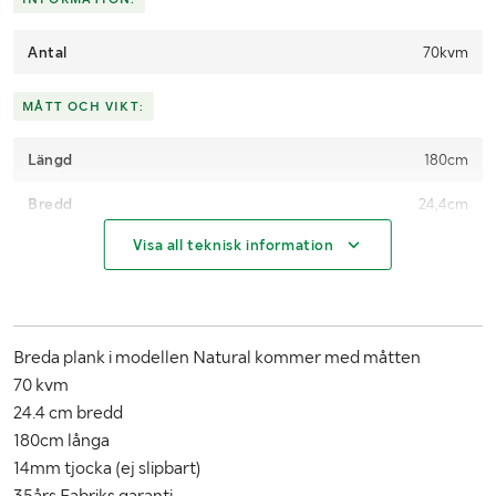
Antal
70kvm
MÅTT OCH VIKT:
Längd
180cm
Bredd
24,4cm
Visa all teknisk information
Tjocklek
1,4cm
Breda plank i modellen Natural kommer med måtten
70 kvm
24.4 cm bredd
180cm långa
14mm tjocka (ej slipbart)
35års Fabriks garanti