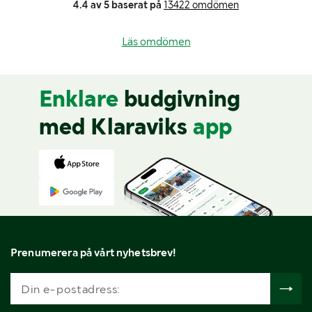
4.4 av 5 baserat på
13422 omdömen
Läs omdömen
Enklare
budgivning
med Klaraviks
app
Prenumerera på vårt nyhetsbrev!