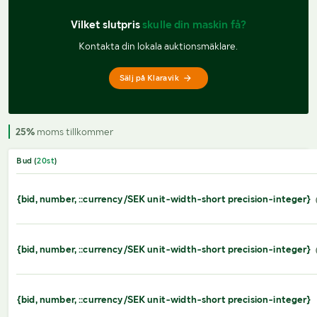
Vilket slutpris 
skulle din maskin få?
Kontakta din lokala auktionsmäklare.
Sälj på Klaravik
25%
moms tillkommer
Bud (
20
st
)
{bid, number, ::currency/SEK unit-width-short precision-integer}
{bid, number, ::currency/SEK unit-width-short precision-integer}
{bid, number, ::currency/SEK unit-width-short precision-integer}