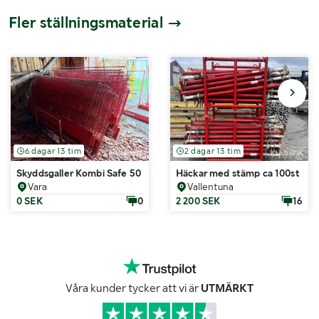
Fler ställningsmaterial
6 dagar 13 tim
2 dagar 13 tim
Skyddsgaller Kombi Safe 50 st
Häckar med stämp ca 100st
Vara
Vallentuna
0 SEK
0
2 200 SEK
16
Våra kunder tycker att vi är
UTMÄRKT