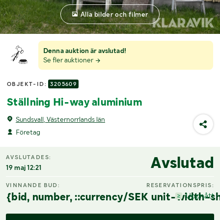
Alla bilder och filmer
Denna auktion är avslutad!
Se fler auktioner
OBJEKT-ID:
3205609
Ställning Hi-way aluminium
Sundsvall, Västernorrlands län
Företag
Avslutad
AVSLUTADES:
19 maj 12:21
VINNANDE BUD:
RESERVATIONSPRIS:
{bid, number, ::currency/SEK unit-width-sh
Uppnått