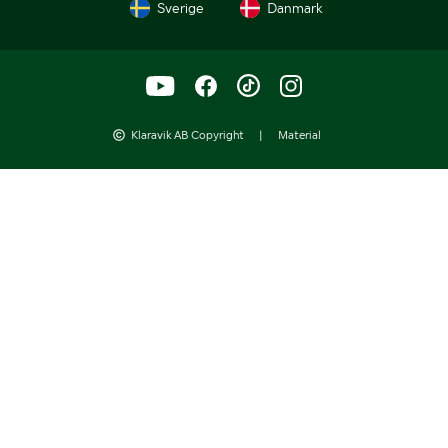
Sverige
Danmark
Klaravik AB Copyright
|
Material