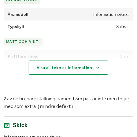
Årsmodell
Information saknas
Typskylt
Saknas
MÅTT OCH VIKT:
Plattformshöjd
5,7m
Visa all teknisk information
2 av de bredare ställningsramen 1,3m passar inte men följer
med som extra. ( mindre defekt )
Skick
Information om användning: