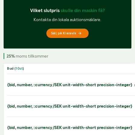
Vilket slutpris 
skulle din maskin få?
Kontakta din lokala auktionsmäklare.
Sälj på Klaravik
25%
moms tillkommer
Bud (
10
st
)
{bid, number, ::currency/SEK unit-width-short precision-integer}
{bid, number, ::currency/SEK unit-width-short precision-integer}
{bid, number, ::currency/SEK unit-width-short precision-integer}