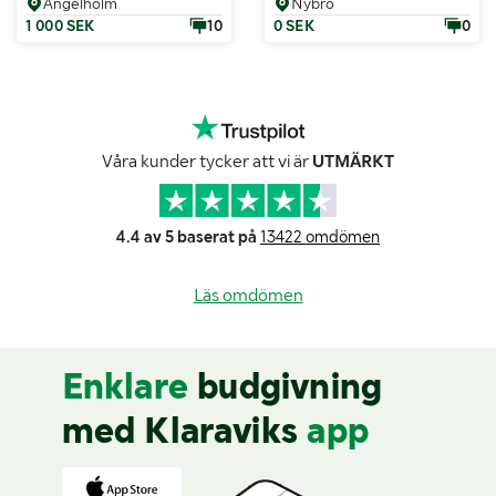
Ängelholm
Nybro
1 000 SEK
10
0 SEK
0
Våra kunder tycker att vi är
UTMÄRKT
4.4 av 5 baserat på
13422 omdömen
Läs omdömen
Enklare
budgivning
med Klaraviks
app