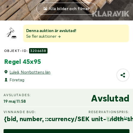
Alla bilder och filmer
Denna auktion är avslutad!
Se fler auktioner
OBJEKT-ID:
3206658
Regel 45x95
Luleå, Norrbottens län
Företag
Avslutad
AVSLUTADES:
19 maj 11:58
VINNANDE BUD:
RESERVATIONSPRIS:
{bid, number, ::currency/SEK unit-width-sh
Uppnått