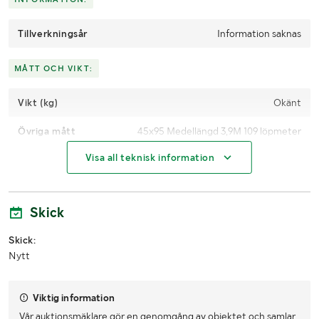
Tillverkningsår
Information saknas
MÅTT OCH VIKT:
Vikt (kg)
Okänt
Övriga mått
45x95 Medellängd 3,9M 109 löpmeter
Visa all teknisk information
LASTHJÄLPSINFORMATION:
Lasthjälp med
Lastmaskin
Skick
Skick:
Nytt
Viktig information
Vår auktionsmäklare gör en genomgång av objektet och samlar