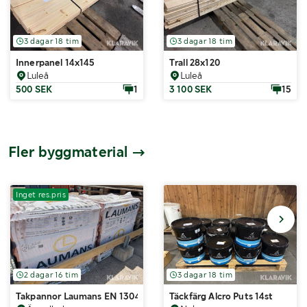
3 dagar 18 tim
3 dagar 18 tim
Innerpanel 14x145
Trall 28x120
Luleå
Luleå
500 SEK
1
3 100 SEK
15
Fler byggmaterial
Inget res.pris
2 dagar 16 tim
3 dagar 18 tim
Takpannor Laumans EN 1304
Täckfärg Alcro Puts 14st