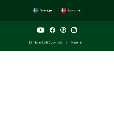
Sverige
Danmark
Klaravik AB Copyright
|
Material