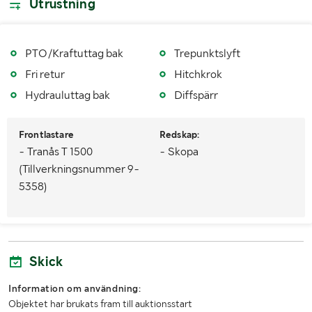
Utrustning
Växellåda
Manuell
Antal växlar
4 x Hög/Mellan/Låg
PTO/Kraftuttag bak
Trepunktslyft
Fri retur
Hitchkrok
Drivmedel
Diesel
Hydrauluttag bak
Diffspärr
Dimensioner däck fram
11.2-24
Frontlastare
Redskap:
Dimensioner däck bak
340/85R38
- Tranås T 1500
- Skopa
Drag
Hitchkrok
(Tillverkningsnummer 9-
5358)
Antal nycklar
1
Fordonsstatus
Avställd
Importerad
Nej
Skick
MÅTT OCH VIKT:
Information om användning:
Objektet har brukats fram till auktionsstart