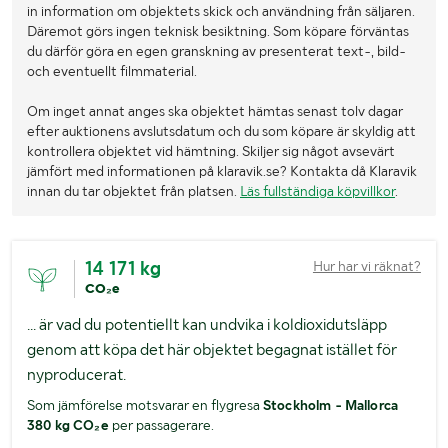
in information om objektets skick och användning från säljaren.
Däremot görs ingen teknisk besiktning. Som köpare förväntas
du därför göra en egen granskning av presenterat text-, bild-
och eventuellt filmmaterial.
Om inget annat anges ska objektet hämtas senast tolv dagar
efter auktionens avslutsdatum och du som köpare är skyldig att
kontrollera objektet vid hämtning. Skiljer sig något avsevärt
jämfört med informationen på klaravik.se? Kontakta då Klaravik
innan du tar objektet från platsen.
Läs fullständiga köpvillkor
.
14 171 kg
Hur har vi räknat?
CO₂e
... är vad du potentiellt kan undvika i koldioxidutsläpp
genom att köpa det här objektet begagnat istället för
nyproducerat.
Som jämförelse motsvarar en flygresa
Stockholm - Mallorca
380 kg CO₂e
per passagerare.