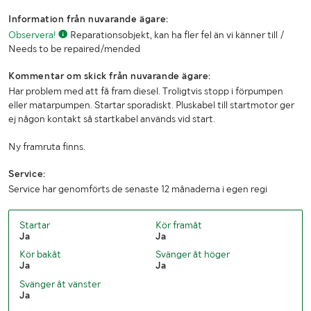
Tjänstevikt (kg)
3830
Information från nuvarande ägare:
Lastvikt (kg)
1170
Observera!
Reparationsobjekt, kan ha fler fel än vi känner till /
Needs to be repaired/mended
Totalvikt (kg)
5000
Kommentar om skick från nuvarande ägare:
Längd (mm)
4100
Har problem med att få fram diesel. Troligtvis stopp i förpumpen
eller matarpumpen. Startar sporadiskt. Pluskabel till startmotor ger
Bredd (mm)
2410
ej någon kontakt så startkabel används vid start.
Ny framruta finns.
Service:
Service har genomförts de senaste 12 månaderna i egen regi
Startar
Kör framåt
Ja
Ja
Kör bakåt
Svänger åt höger
Ja
Ja
Svänger åt vänster
Ja