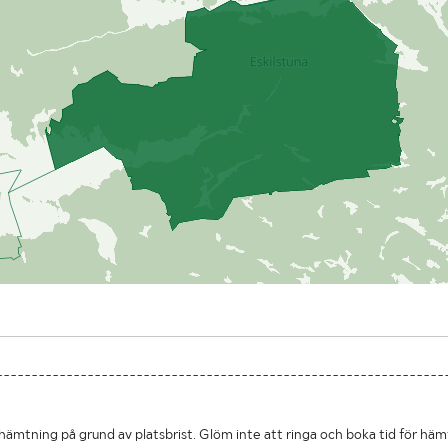
----------------------------------------------------------------
hämtning på grund av platsbrist. Glöm inte att ringa och boka tid för häm