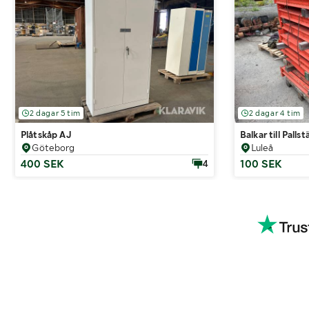
2 dagar 5 tim
2 dagar 4 tim
Plåtskåp AJ
Balkar till Pallstä
Göteborg
Luleå
400 SEK
100 SEK
4