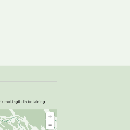
För prisförslag använd formuläret "Fraktförfrågan" som finns
längst ned på vår hemsida under "Nyttig information.
-----------------------------------------------------
-----------------------------------------------------
-------------------
vik mottagit din betalning.