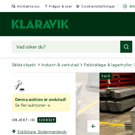
Kontakta oss
Frågor & svar
Cookieinställningar
All
Sålda objekt
Industri & verkstad
Pallställage & lagerhyllor
1
av
8
Denna auktion är avslutad!
Se fler auktioner
OBJEKT-ID:
3208329
Eskilstuna, Södermanlands