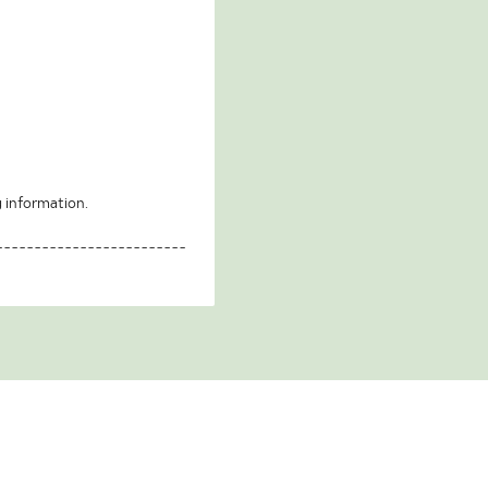
g information.
-------------------------