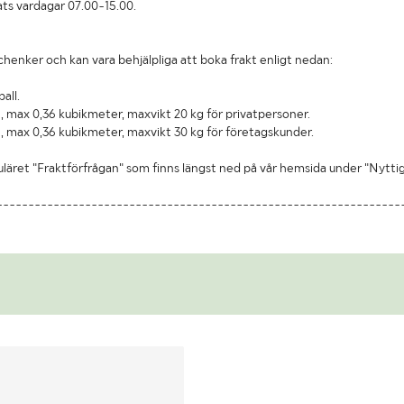
ats vardagar 07.00-15.00.
chenker och kan vara behjälpliga att boka frakt enligt nedan:
all.
, max 0,36 kubikmeter, maxvikt 20 kg för privatpersoner.
, max 0,36 kubikmeter, maxvikt 30 kg för företagskunder.
uläret "Fraktförfrågan" som finns längst ned på vår hemsida under "Nytti
----------------------------------------------------------------