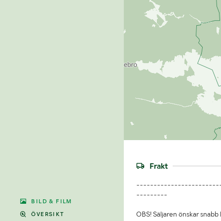
Frakt
------------------------
---------
BILD & FILM
OBS! Säljaren önskar snabb 
ÖVERSIKT