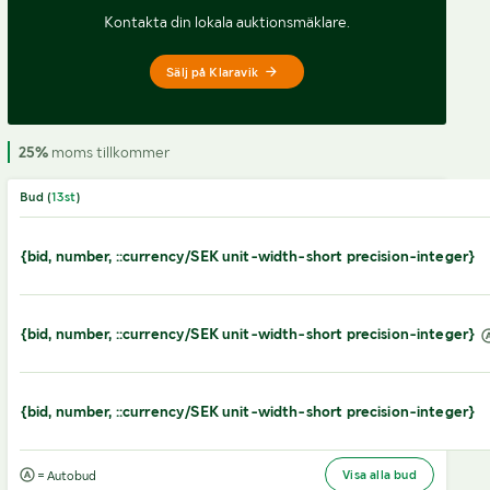
Kontakta din lokala auktionsmäklare.
Sälj på Klaravik
25%
moms tillkommer
Bud (
13
st
)
{bid, number, ::currency/SEK unit-width-short precision-integer}
{bid, number, ::currency/SEK unit-width-short precision-integer}
{bid, number, ::currency/SEK unit-width-short precision-integer}
Visa alla bud
= Autobud