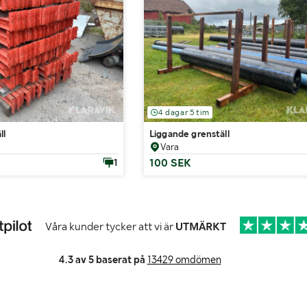
4 dagar 5 tim
ll
Liggande grenställ
Vara
100 SEK
1
Våra kunder tycker att vi är
UTMÄRKT
4.3 av 5 baserat på
13429 omdömen