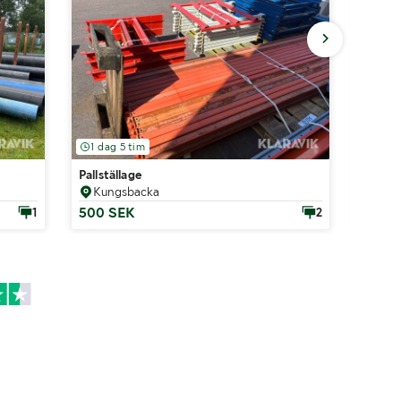
1 dag 5 tim
2 dag
Pallställage
Pallstä
Kungsbacka
Lule
500 SEK
300 
1
2