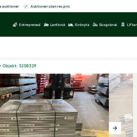
a auktioner
Auktioner utan res.pris
Entreprenad
Lantbruk
Grönyta
Skogsbruk
Lifta
Objekt: 3208329