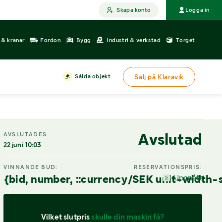
Skapa konto
Logga in
r & kranar
Fordon
Bygg
Industri & verkstad
Torget
Sålda objekt
Sälj på Klaravik
Avslutad
AVSLUTADES:
22 juni 10:03
VINNANDE BUD:
RESERVATIONSPRIS:
{bid, number, ::currency/SEK unit-width-
Uppnått
Vilket slutpris 
skulle din maskin få?