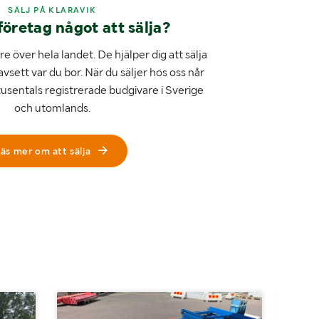
SÄLJ PÅ KLARAVIK
företag något att sälja?
e över hela landet. De hjälper dig att sälja
avsett var du bor. När du säljer hos oss når
tusentals registrerade budgivare i Sverige
och utomlands.
äs mer om att sälja