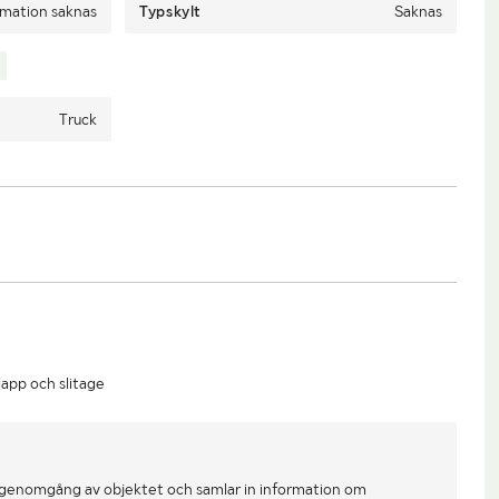
rmation saknas
Typskylt
Saknas
Truck
lapp och slitage
 genomgång av objektet och samlar in information om