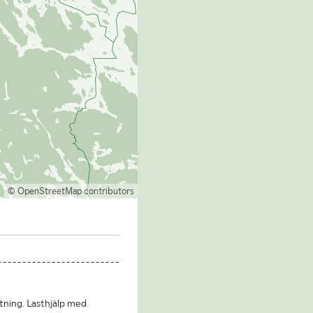
© OpenStreetMap contributors
-------------------------
tning. Lasthjälp med