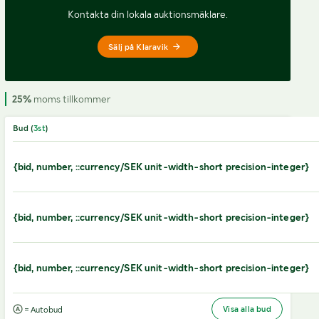
Kontakta din lokala auktionsmäklare.
Sälj på Klaravik
25%
moms tillkommer
Bud (
3
st
)
{bid, number, ::currency/SEK unit-width-short precision-integer}
{bid, number, ::currency/SEK unit-width-short precision-integer}
{bid, number, ::currency/SEK unit-width-short precision-integer}
Visa alla bud
= Autobud