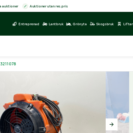
a auktioner
Auktioner utan res.pris
Entreprenad
Lantbruk
Grönyta
Skogsbruk
Lifta
 3211078