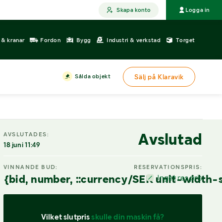
Skapa konto
Logga in
r & kranar
Fordon
Bygg
Industri & verkstad
Torget
Sålda objekt
Sälj på Klaravik
Avslutad
AVSLUTADES:
18 juni 11:49
VINNANDE BUD:
RESERVATIONSPRIS:
{bid, number, ::currency/SEK unit-width-
Inget res.pris
Vilket slutpris 
skulle din maskin få?