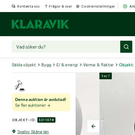
Kontakta oss
Frågor & svar
Cookieinställningar
All
Sålda objekt
Bygg
El & energi
Värme & fläktar
Objekt:
1
av
7
Denna auktion är avslutad!
Se fler auktioner
OBJEKT-ID:
3211078
Svalöv, Skåne län