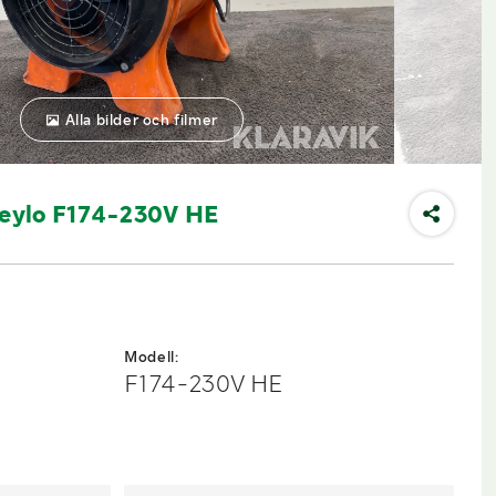
Alla bilder och filmer
 Heylo F174-230V HE
Modell:
F174-230V HE