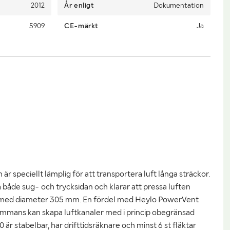
2012
År enligt
Dokumentation
5909
CE-märkt
Ja
 är speciellt lämplig för att transportera luft långa sträckor.
 både sug- och trycksidan och klarar att pressa luften
 med diameter 305 mm. En fördel med Heylo PowerVent
llsammans kan skapa luftkanaler med i princip obegränsad
r stabelbar, har drifttidsräknare och minst 6 st fläktar