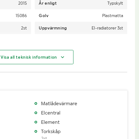
2015
År enligt
Typskylt
15086
Golv
Plastmatta
2st
Uppvärmning
El-radiatorer 3st
Visa all teknisk information
4200
Längd (m)
8,4
2,9
Höjd (m)
2,95
8,1
Innerbredd (m)
2,62
2,41
Matlådevärmare
Elcentral
Element
Torkskåp
2st