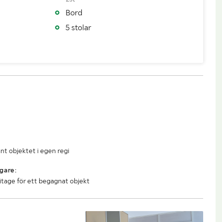
Bord
5 stolar
nt objektet i egen regi
gare:
litage för ett begagnat objekt