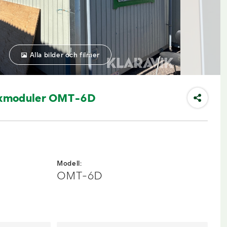
Alla bilder och filmer
axmoduler OMT-6D
Modell:
OMT-6D