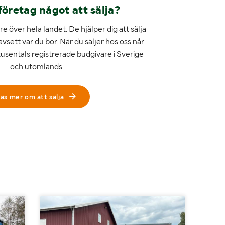
företag något att sälja?
e över hela landet. De hjälper dig att sälja
avsett var du bor. När du säljer hos oss når
tusentals registrerade budgivare i Sverige
och utomlands.
äs mer om att sälja