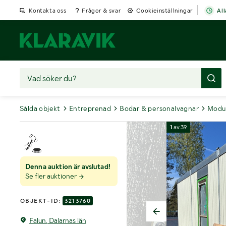
Kontakta oss
Frågor & svar
Cookieinställningar
All
Sålda objekt
Entreprenad
Bodar & personalvagnar
Modu
1
av
39
Denna auktion är avslutad!
Se fler auktioner
OBJEKT-ID:
3213760
Falun, Dalarnas län