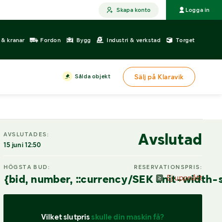
Skapa konto
Logga in
r & kranar
Fordon
Bygg
Industri & verkstad
Torget
Sålda objekt
Sälj på Klaravik
DIGITAL VISNING
Avslutad
AVSLUTADES:
15 juni 12:50
HÖGSTA BUD:
RESERVATIONSPRIS:
{bid, number, ::currency/SEK unit-width-
Ej uppnått
Vilket slutpris 
skulle din maskin få?