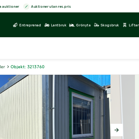
a auktioner
Auktioner utan res.pris
Entreprenad
Lantbruk
Grönyta
Skogsbruk
Lifta
ler
Objekt: 3213760