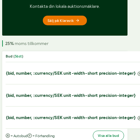
Kontakta din lokala auktionsmäklare.
Sälj på Klaravik
25%
moms tillkommer
Bud (
36
st
)
{bid, number, ::currency/SEK unit-width-short precision-integer}
{bid, number, ::currency/SEK unit-width-short precision-integer}
{bid, number, ::currency/SEK unit-width-short precision-integer}
Visa alla bud
= Autobud
= Förhandling