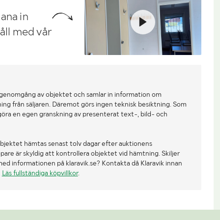
ana in
håll med vår
 genomgång av objektet och samlar in information om
ing från säljaren. Däremot görs ingen teknisk besiktning. Som
göra en egen granskning av presenterat text-, bild- och
bjektet hämtas senast tolv dagar efter auktionens
re är skyldig att kontrollera objektet vid hämtning. Skiljer
med informationen på klaravik.se? Kontakta då Klaravik innan
.
Läs fullständiga köpvillkor
.