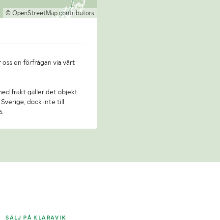
© OpenStreetMap contributors
 oss en förfrågan via vårt
 med frakt gäller det objekt
Sverige, dock inte till
a.
SÄLJ PÅ KLARAVIK