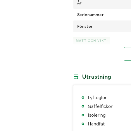
År
Serienummer
Fönster
MÅTT OCH VIKT:
Vikt (kg)
Bredd (m)
Utrustning
Innerlängd (m)
Innerhöjd (m)
Lyftöglor
Gaffelfickor
Isolering
Handfat