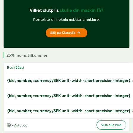
Vilket slutpris 
skulle din maskin få?
Kontakta din lokala auktionsmäklare.
Sälj på Klaravik
25%
moms tillkommer
Bud (
82
st
)
{bid, number, ::currency/SEK unit-width-short precision-integer}
{bid, number, ::currency/SEK unit-width-short precision-integer}
{bid, number, ::currency/SEK unit-width-short precision-integer}
Visa alla bud
= Autobud