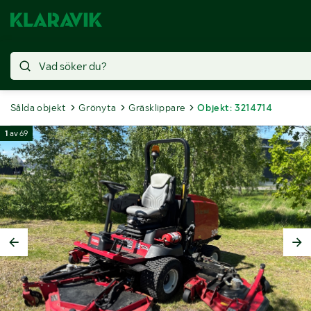
Sålda objekt
Grönyta
Gräsklippare
Objekt: 3214714
1
av
69