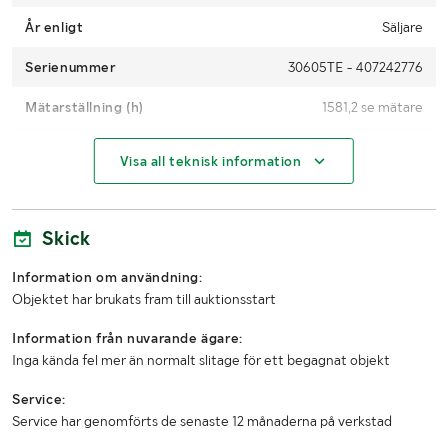
År enligt
Säljare
Serienummer
30605TE - 407242776
Mätarställning (h)
1581,2 se mätare
Motoreffekt
35kW
Visa all teknisk information
Klippenheter / antal blad
3st
Drivmedel
Diesel
Skick
Information om användning:
MÅTT OCH VIKT:
Objektet har brukats fram till auktionsstart
Arbetsbredd (mm)
3350
Information från nuvarande ägare:
Inga kända fel mer än normalt slitage för ett begagnat objekt
Bredd (mm)
Transportbredd 1800
Service:
Höjd (mm)
Ca 2160 med vältskydd
Service har genomförts de senaste 12 månaderna på verkstad