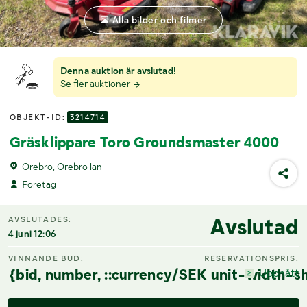
Alla bilder och filmer
Denna auktion är avslutad!
Se fler auktioner
OBJEKT-ID:
3214714
Gräsklippare Toro Groundsmaster 4000
Örebro, Örebro län
Företag
Avslutad
AVSLUTADES:
4 juni 12:06
VINNANDE BUD:
RESERVATIONSPRIS:
{bid, number, ::currency/SEK unit-width-sh
Uppnått