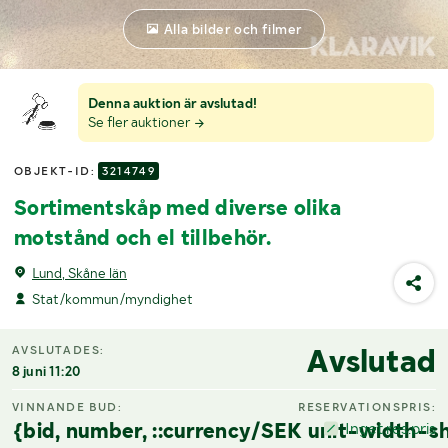
Alla bilder och filmer
Denna auktion är avslutad!
Se fler auktioner
OBJEKT-ID:
3214749
Sortimentskåp med diverse olika
motstånd och el tillbehör.
Lund, Skåne län
Stat/kommun/myndighet
Avslutad
AVSLUTADES:
8 juni 11:20
VINNANDE BUD:
RESERVATIONSPRIS:
{bid, number, ::currency/SEK unit-width-sh
Inget res.pris