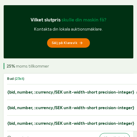
Vilket slutpris 
skulle din maskin få?
Kontakta din lokala auktionsmäklare.
Sälj på Klaravik
25%
moms tillkommer
Bud (
25
st
)
{bid, number, ::currency/SEK unit-width-short precision-integer}
{bid, number, ::currency/SEK unit-width-short precision-integer}
{bid, number, ::currency/SEK unit-width-short precision-integer}