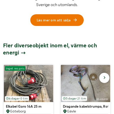
Sverige och utomlands.
Läs mer om att sälja
Fler diverseobjekt inom el, värme och
energi
Inget res.pris
6 dagar 0 tim
5 dagar 21 tim
Elkabel Garo 16A 25 m
Dragande kabelstrumpa, Roteran
Göteborg
Gävle