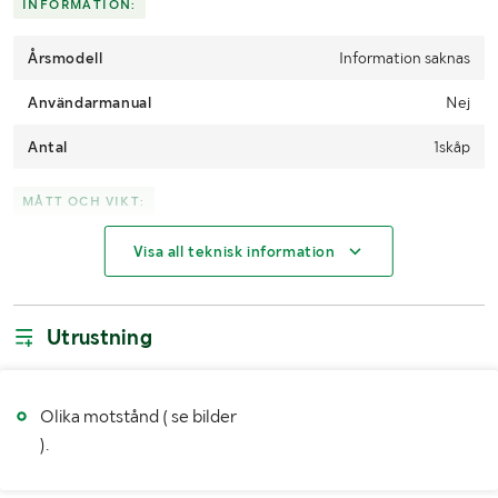
INFORMATION:
Årsmodell
Information saknas
Användarmanual
Nej
Antal
1skåp
MÅTT OCH VIKT:
Visa all teknisk information
Bredd (mm)
1435
Höjd (mm)
1000
Utrustning
Djup (mm)
730
LASTHJÄLPSINFORMATION:
Olika motstånd ( se bilder
).
Information om lasthjälp
Lastbrygga finns