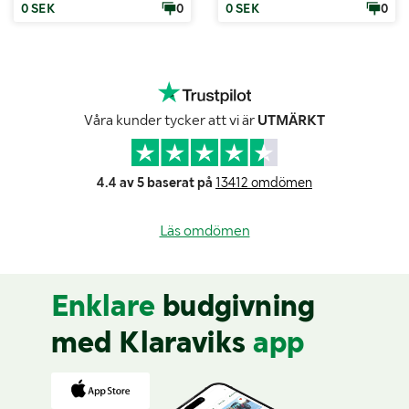
0 SEK
0
0 SEK
0
Våra kunder tycker att vi är
UTMÄRKT
4.4 av 5 baserat på
13412 omdömen
Läs omdömen
Enklare
budgivning
med Klaraviks
app