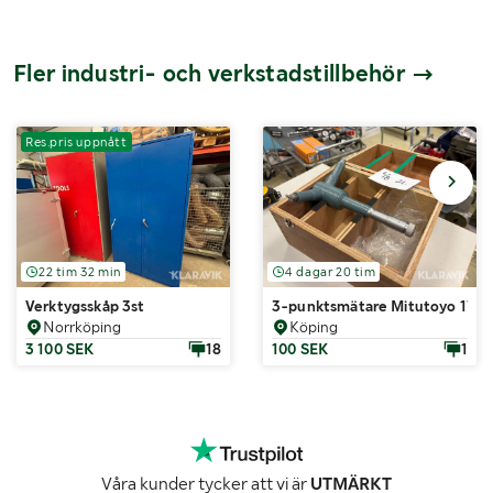
Fler industri- och verkstadstillbehör
Res.pris uppnått
22 tim 32 min
4 dagar 20 tim
Verktygsskåp 3st
3-punktsmätare Mitutoyo 17
Norrköping
Köping
3 100 SEK
18
100 SEK
1
Våra kunder tycker att vi är
UTMÄRKT