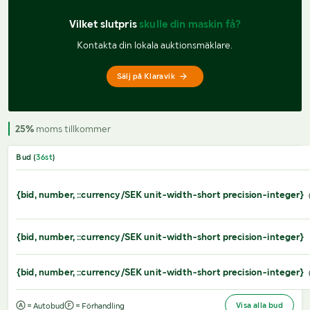
Vilket slutpris 
skulle din maskin få?
Kontakta din lokala auktionsmäklare.
Sälj på Klaravik
25%
moms tillkommer
Bud (
36
st
)
{bid, number, ::currency/SEK unit-width-short precision-integer}
{bid, number, ::currency/SEK unit-width-short precision-integer}
{bid, number, ::currency/SEK unit-width-short precision-integer}
Visa alla bud
= Autobud
= Förhandling