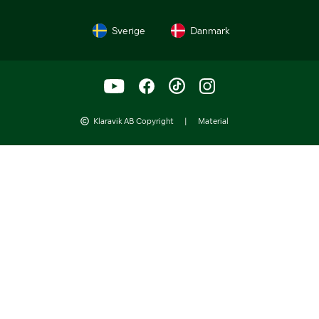
Sverige
Danmark
Klaravik AB Copyright
|
Material