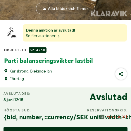
Alla bilder och filmer
Denna auktion är avslutad!
Se fler auktioner
OBJEKT-ID:
3214750
Parti balanseringsvikter lastbil
Karlskrona, Blekinge län
Företag
Avslutad
AVSLUTADES:
8 juni 12:15
HÖGSTA BUD:
RESERVATIONSPRIS:
{bid, number, ::currency/SEK unit-width-sh
Ej uppnått