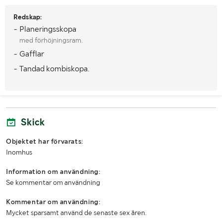
Redskapsfäste
Zettelmeyer/L30
Redskap:
- Planeringsskopa
Antal nycklar
1
med förhöjningsram.
- Gafflar
MÅTT OCH VIKT:
- Tandad kombiskopa.
Tjänstevikt (kg)
6650
Längd (m)
Ca 4,50
Bredd (m)
Ca 1,80
Skick
Höjd (m)
Ca 2,70
Objektet har förvarats:
Inomhus
LASTHJÄLPSINFORMATION:
Information om användning:
Se kommentar om användning
Information om
Säljaren kan köra upp objektet på
lasthjälp
transport.
Kommentar om användning:
Mycket sparsamt använd de senaste sex åren.