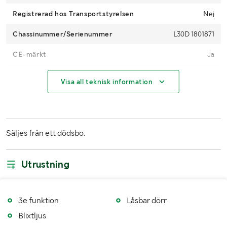
Registrerad hos Transportstyrelsen
Nej
Chassinummer/Serienummer
L30D 1801871
CE-märkt
Ja
Drifttimmar (h)
5611,4h
Visa all teknisk information
Motor
Deutz BF4L
Motoreffekt (kW/hk)
43
Säljes från ett dödsbo.
Drivmedel
Diesel
Drivning
4WD
Utrustning
Däckfabrikat
Continental MPT81
Däckdimension fram
335/80 R20
3e funktion
Låsbar dörr
Blixtljus
Däckdimension bak
335/80 R20