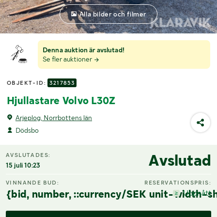
Alla bilder och filmer
Denna auktion är avslutad!
Se fler auktioner
OBJEKT-ID:
3217853
Hjullastare Volvo L30Z
Arjeplog, Norrbottens län
Dödsbo
Avslutad
AVSLUTADES:
15 juli 10:23
VINNANDE BUD:
RESERVATIONSPRIS:
{bid, number, ::currency/SEK unit-width-sh
Uppnått