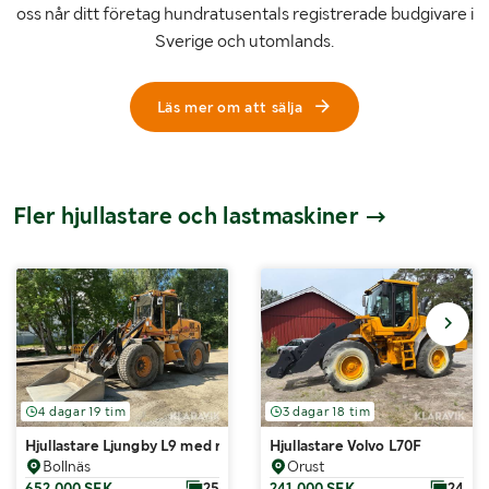
oss når ditt företag hundratusentals registrerade budgivare i
Sverige och utomlands.
Läs mer om att sälja
Fler hjullastare och lastmaskiner
4 dagar 19 tim
3 dagar 18 tim
Hjullastare Ljungby L9 med redskap
Hjullastare Volvo L70F
Bollnäs
Orust
652 000 SEK
25
241 000 SEK
24