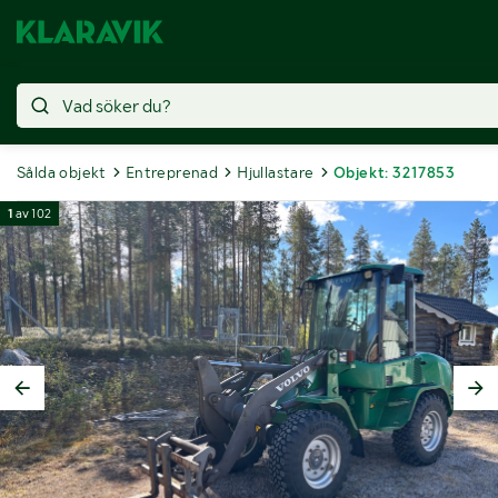
Sålda objekt
Entreprenad
Hjullastare
Objekt: 3217853
1
av
102