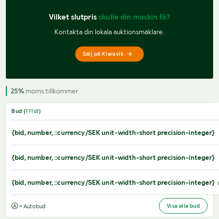
Vilket slutpris 
skulle din maskin få?
Kontakta din lokala auktionsmäklare.
Sälj på Klaravik
25%
moms tillkommer
Bud (
111
st
)
{bid, number, ::currency/SEK unit-width-short precision-integer}
{bid, number, ::currency/SEK unit-width-short precision-integer}
{bid, number, ::currency/SEK unit-width-short precision-integer}
Visa alla bud
= Autobud