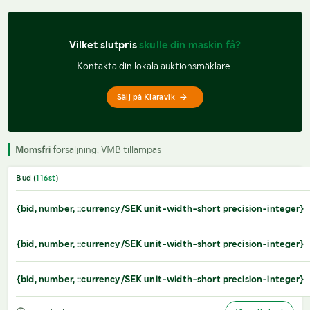
Vilket slutpris 
skulle din maskin få?
Kontakta din lokala auktionsmäklare.
Sälj på Klaravik
Momsfri
försäljning, VMB tillämpas
Bud (
116
st
)
{bid, number, ::currency/SEK unit-width-short precision-integer}
{bid, number, ::currency/SEK unit-width-short precision-integer}
{bid, number, ::currency/SEK unit-width-short precision-integer}