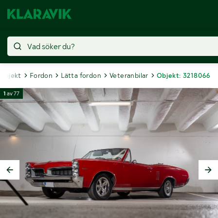
 objekt
Fordon
Lätta fordon
Veteranbilar
Objekt: 3218066
1
av
77