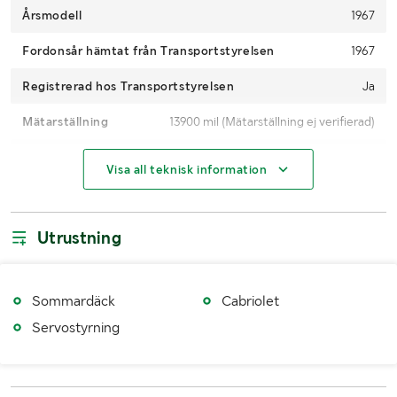
Årsmodell
1967
Fordonsår hämtat från Transportstyrelsen
1967
Registrerad hos Transportstyrelsen
Ja
Mätarställning
13900 mil (Mätarställning ej verifierad)
Antal passagerare
4
Visa all teknisk information
Motoreffekt
184 kW / 250 hp
Drivmedel
Bensin
Utrustning
Växellåda
Automat
Fordonsstatus
Avställd
Sommardäck
Cabriolet
Servostyrning
Fordonskategori EU
M1
Importerad
Ja