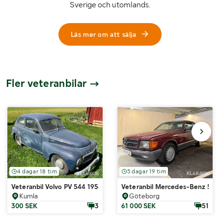
Sverige och utomlands.
Läs mer om att sälja
Fler veteranbilar
4 dagar 18 tim
5 dagar 19 tim
Veteranbil Volvo PV 544 1958 i original utförande
Veteranbil Mercedes-Benz 500
Kumla
Göteborg
300 SEK
3
61 000 SEK
51