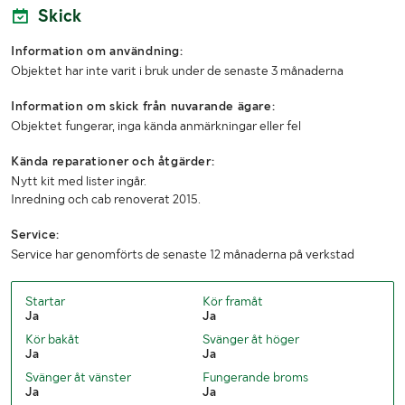
1:a reg./1:a trafik sv.
20150618 / 20150629
Skick
Senaste godkända besiktning
20170728
Information om användning:
Objektet har inte varit i bruk under de senaste 3 månaderna
Antal nycklar
1
Information om skick från nuvarande ägare:
Objektet fungerar, inga kända anmärkningar eller fel
MÅTT OCH VIKT:
Kända reparationer och åtgärder:
Tjänstevikt / Lastvikt (kg)
1830 / 330
Nytt kit med lister ingår.
Inredning och cab renoverat 2015.
Totalvikt (kg)
2160
Service:
Längd (mm)
5250
Service har genomförts de senaste 12 månaderna på verkstad
Bredd (mm)
1900
Startar
Kör framåt
Ja
Ja
Kör bakåt
Svänger åt höger
Ja
Ja
Svänger åt vänster
Fungerande broms
Ja
Ja