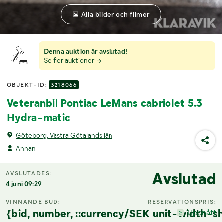
Alla bilder och filmer
Denna auktion är avslutad!
Se fler auktioner
OBJEKT-ID:
3218066
Veteranbil Pontiac LeMans cabriolet 5.3
Hydra-matic
Göteborg, Västra Götalands län
Annan
Avslutad
AVSLUTADES:
4 juni 09:29
VINNANDE BUD:
RESERVATIONSPRIS:
{bid, number, ::currency/SEK unit-width-sh
Uppnått