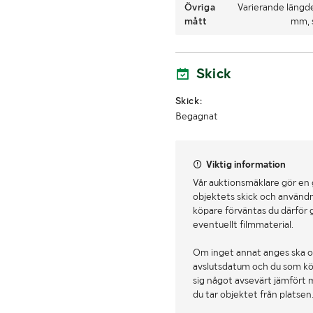
Övriga
Varierande längde
mått
mm, s
Skick
Skick:
Begagnat
Viktig information
Vår auktionsmäklare gör en
objektets skick och användn
köpare förväntas du därför 
eventuellt filmmaterial.
Om inget annat anges ska o
avslutsdatum och du som köpa
sig något avsevärt jämfört 
du tar objektet från platsen