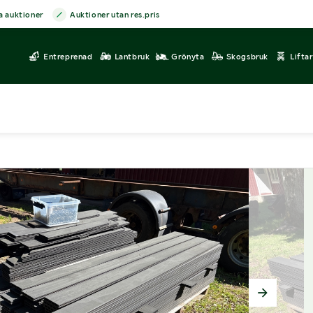
a auktioner
Auktioner utan res.pris
Entreprenad
Lantbruk
Grönyta
Skogsbruk
Lifta