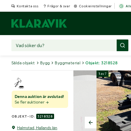
Kontakta oss
Frågor & svar
Cookieinställningar
All
Sålda objekt
Bygg
Byggmaterial
Objekt: 3218528
1
av
7
Denna auktion är avslutad!
Se fler auktioner
OBJEKT-ID:
3218528
Halmstad, Hallands län