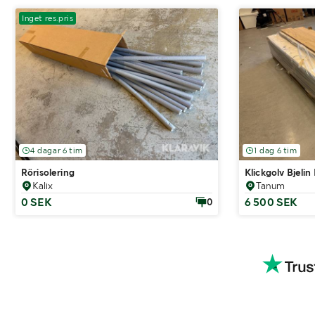
Inget res.pris
4 dagar 6 tim
1 dag 6 tim
Rörisolering
Klickgolv Bjelin
Kalix
Tanum
0 SEK
6 500 SEK
0