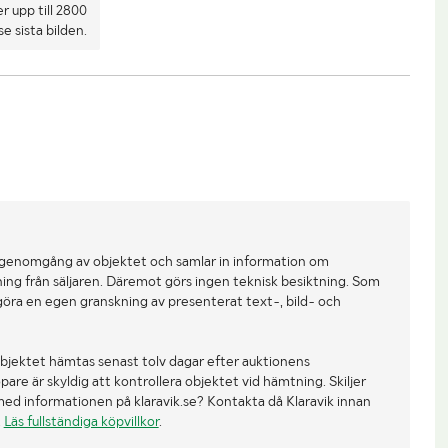
r upp till 2800
e sista bilden.
 genomgång av objektet och samlar in information om
ing från säljaren. Däremot görs ingen teknisk besiktning. Som
göra en egen granskning av presenterat text-, bild- och
bjektet hämtas senast tolv dagar efter auktionens
re är skyldig att kontrollera objektet vid hämtning. Skiljer
med informationen på klaravik.se? Kontakta då Klaravik innan
.
Läs fullständiga köpvillkor
.