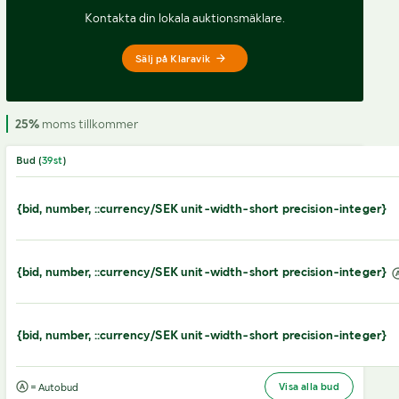
Kontakta din lokala auktionsmäklare.
Sälj på Klaravik
25%
moms tillkommer
Bud (
39
st
)
{bid, number, ::currency/SEK unit-width-short precision-integer}
{bid, number, ::currency/SEK unit-width-short precision-integer}
{bid, number, ::currency/SEK unit-width-short precision-integer}
Visa alla bud
= Autobud