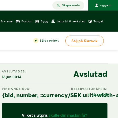
Skapa konto
Logga in
r & kranar
Fordon
Bygg
Industri & verkstad
Torget
Sålda objekt
Sälj på Klaravik
Avslutad
AVSLUTADES:
16 juni 10:14
VINNANDE BUD:
RESERVATIONSPRIS:
{bid, number, ::currency/SEK unit-width-
Uppnått
Vilket slutpris 
skulle din maskin få?