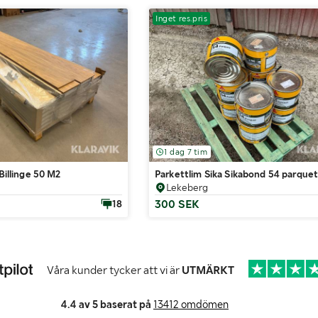
Inget res.pris
1 dag 7 tim
 Billinge 50 M2
Parkettlim Sika Sikabond 54 parquet
Lekeberg
300 SEK
18
Våra kunder tycker att vi är
UTMÄRKT
4.4 av 5 baserat på
13412 omdömen