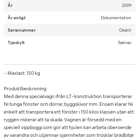
År
portal. A link to the booking portal will be sent via email when
2009
Klaravik has received your payment.
År enligt
Dokumentation
Due to lack of space, it is important that you as a buyer pick up
Serienummer
within 12 days from the end of the auction.
Okänt
Typskylt
Saknas
- Maxlast: 150 kg
Produktbeskrivning:
Med denna specialvagn ifrån LT-konstruktion transporterar
Ni tunga fönster och dörrar, byggskivor mm. Ensam klarar Ni
enkelt att transportera ett fönster i 150 kilos klassen utan att
ryggen riskerar att ta skada. Vagnen är försedd med en
speciell vippboggi som gör att hjulen kan arbeta oberoende
av varandra och utjämnar ojämnheter som trösklar brädbitar