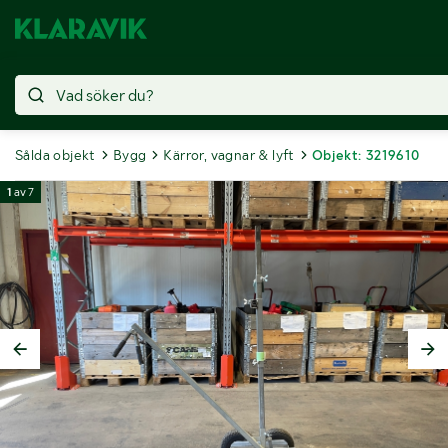
Sålda objekt
Bygg
Kärror, vagnar & lyft
Objekt: 3219610
1
av
7