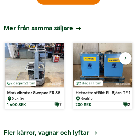
Mer från samma säljare
2 dagar 22 tim
2 dagar 1 tim
Markvibrator Swepac FR 85
Hetvattenfläkt El-Björn TF 15 
Svalöv
Svalöv
1 600 SEK
7
200 SEK
2
Fler kärror, vagnar och lyftar