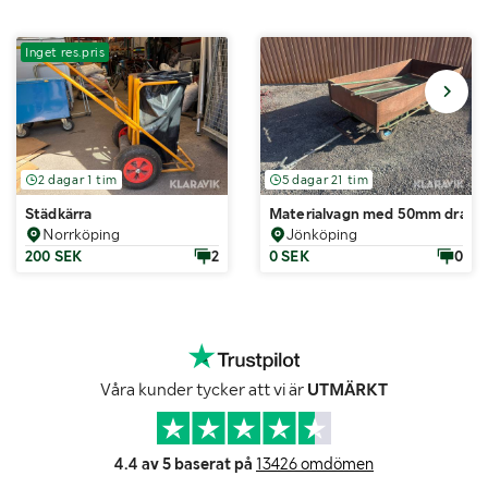
Inget res.pris
2 dagar 1 tim
5 dagar 21 tim
Städkärra
Materialvagn med 50mm drag
Norrköping
Jönköping
200 SEK
2
0 SEK
0
Våra kunder tycker att vi är
UTMÄRKT
4.4 av 5 baserat på
13426 omdömen