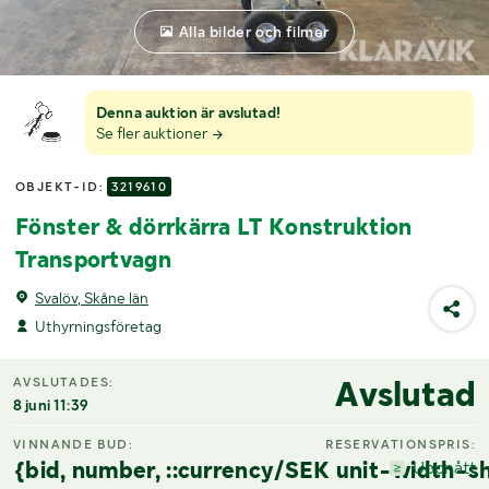
Alla bilder och filmer
Denna auktion är avslutad!
Se fler auktioner
OBJEKT-ID:
3219610
Fönster & dörrkärra LT Konstruktion
Transportvagn
Svalöv, Skåne län
Uthyrningsföretag
Avslutad
AVSLUTADES:
8 juni 11:39
VINNANDE BUD:
RESERVATIONSPRIS:
{bid, number, ::currency/SEK unit-width-sh
Uppnått