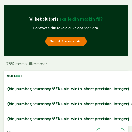
Vilket slutpris 
skulle din maskin få?
Kontakta din lokala auktionsmäklare.
Sälj på Klaravik
25%
moms tillkommer
Bud (
6
st
)
{bid, number, ::currency/SEK unit-width-short precision-integer}
{bid, number, ::currency/SEK unit-width-short precision-integer}
{bid, number, ::currency/SEK unit-width-short precision-integer}