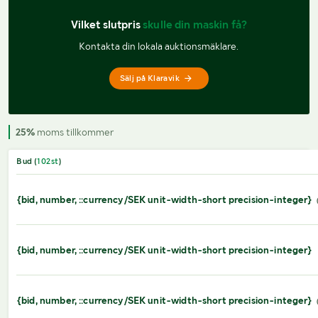
Vilket slutpris 
skulle din maskin få?
Kontakta din lokala auktionsmäklare.
Sälj på Klaravik
25%
moms tillkommer
Bud (
102
st
)
{bid, number, ::currency/SEK unit-width-short precision-integer}
{bid, number, ::currency/SEK unit-width-short precision-integer}
{bid, number, ::currency/SEK unit-width-short precision-integer}