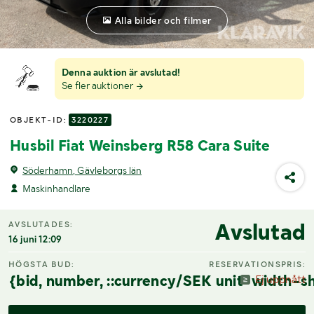
Alla bilder och filmer
Denna auktion är avslutad!
Se fler auktioner
OBJEKT-ID:
3220227
Husbil Fiat Weinsberg R58 Cara Suite
Söderhamn, Gävleborgs län
Maskinhandlare
Avslutad
AVSLUTADES:
16 juni 12:09
HÖGSTA BUD:
RESERVATIONSPRIS:
{bid, number, ::currency/SEK unit-width-sh
Ej uppnått