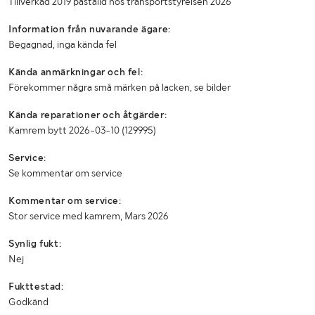
Tillverkad 2019 påställd hos transportstyrelsen 2026
Totalvikt (kg)
3500
Information från nuvarande ägare:
Begagnad, inga kända fel
Max lastvikt (kg)
605
Kända anmärkningar och fel:
Max släpvagnsvikt (kg)
2000
Förekommer några små märken på lacken, se bilder
Max sammanlagd bruttovikt (kg)
5500
Kända reparationer och åtgärder:
Bredd (mm)
2300
Kamrem bytt 2026-03-10 (129995)
Längd (mm)
7010
Service:
Se kommentar om service
Höjd (mm)
2940
Kommentar om service:
Axelavstånd max
3800 / 0
Stor service med kamrem, Mars 2026
Synlig fukt:
LASTHJÄLPSINFORMATION:
Nej
Lasthjälp
Lasthjälp i överenskommelse med säljaren
Fukttestad:
Godkänd