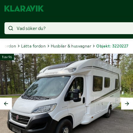
Fordon
Lätta fordon
Husbilar & husvagnar
Objekt: 3220227
1
av
96