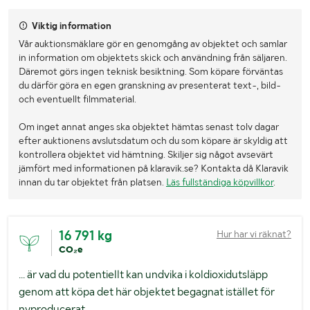
Viktig information
Vår auktionsmäklare gör en genomgång av objektet och samlar
in information om objektets skick och användning från säljaren.
Däremot görs ingen teknisk besiktning. Som köpare förväntas
du därför göra en egen granskning av presenterat text-, bild-
och eventuellt filmmaterial.
Om inget annat anges ska objektet hämtas senast tolv dagar
efter auktionens avslutsdatum och du som köpare är skyldig att
kontrollera objektet vid hämtning. Skiljer sig något avsevärt
jämfört med informationen på klaravik.se? Kontakta då Klaravik
innan du tar objektet från platsen.
Läs fullständiga köpvillkor
.
16 791 kg
Hur har vi räknat?
CO₂e
... är vad du potentiellt kan undvika i koldioxidutsläpp
genom att köpa det här objektet begagnat istället för
nyproducerat.