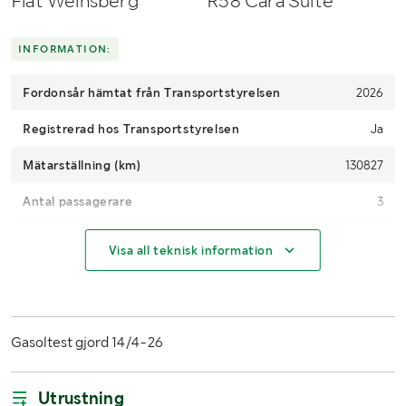
Fiat Weinsberg
R58 Cara Suite
INFORMATION:
Fordonsår hämtat från Transportstyrelsen
2026
Registrerad hos Transportstyrelsen
Ja
Mätarställning (km)
130827
Antal passagerare
3
Motoreffekt
96 kW / 130 hp
Visa all teknisk information
Drivmedel
Diesel
Växellåda
Manuell
Gasoltest gjord 14/4-26
Fordonsstatus
Avställd, fordonsskatt tillkommer vid påställning.
Importerad
Ja
Utrustning