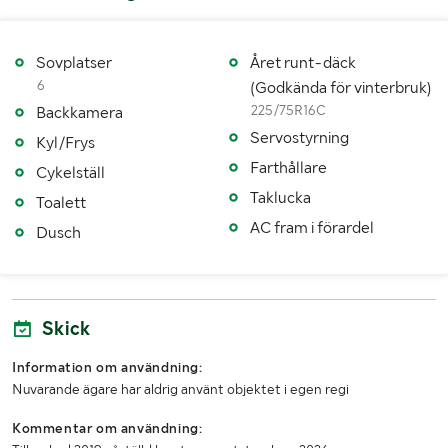
Skatt/årsavgift
8895 kr
Årsskatt betald t o m
20260630
Sovplatser
Året runt-däck
6
(Godkända för vinterbruk)
1:a reg./1:a trafik sv.
20260402 / 20260407
225/75R16C
Backkamera
Senaste godkända besiktning
20260402
Servostyrning
Kyl/Frys
Farthållare
Cykelställ
Besiktigad till och med
20290430
Taklucka
Toalett
Fordonskategori EU
M1
AC fram i förardel
Dusch
Fordonstyp
PB
Miljöklass
6
Skick
Antal nycklar
2
Information om användning:
MÅTT OCH VIKT:
Nuvarande ägare har aldrig använt objektet i egen regi
Kommentar om användning:
Tjänstevikt (kg)
2895