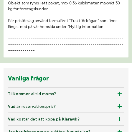
Objekt som ryms i ett paket, max 0,36 kubikmeter, maxvikt 30
kg för företagskunder.
För prisförslag använd formuläret "Fraktförfrågan" som finns
längst ned på vår hemsida under "Nyttig information.
--------------------------------------------------------
--------------------------------------------------------
-------------
Vanliga frågor
Tillkommer alltid moms?
Vad är reservationspris?
Vad kostar det att köpa på Klaravik?
Jag har frågor om en auktion, hur gör jag?