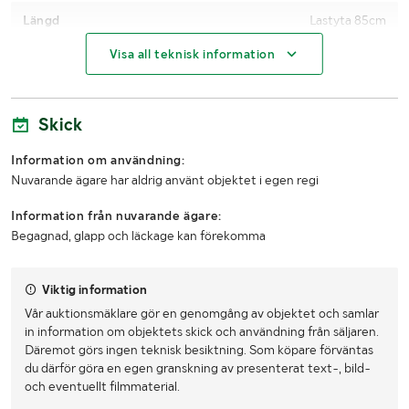
Längd
Lastyta 85cm
Visa all teknisk information
Bredd
Lastyta 62cm
Höjd
Från mark till översta Hylla 75cm
Skick
LASTHJÄLPSINFORMATION:
Information om användning:
Nuvarande ägare har aldrig använt objektet i egen regi
Lasthjälp med
Truck
Information från nuvarande ägare:
Begagnad, glapp och läckage kan förekomma
Viktig information
Vår auktionsmäklare gör en genomgång av objektet och samlar
in information om objektets skick och användning från säljaren.
Däremot görs ingen teknisk besiktning. Som köpare förväntas
du därför göra en egen granskning av presenterat text-, bild-
och eventuellt filmmaterial.