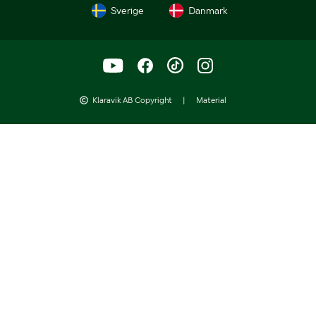
Sverige
Danmark
Klaravik AB Copyright
|
Material