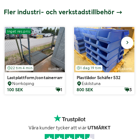
Fler industri- och verkstadstillbehör
Inget res.pris
22 tim 4 min
1 dag 19 tim
Lastplattform/containerramp 3000x1100
Plastlådor Schäfer 532
Norrköping
Eskilstuna
100 SEK
1
800 SEK
3
Våra kunder tycker att vi är
UTMÄRKT