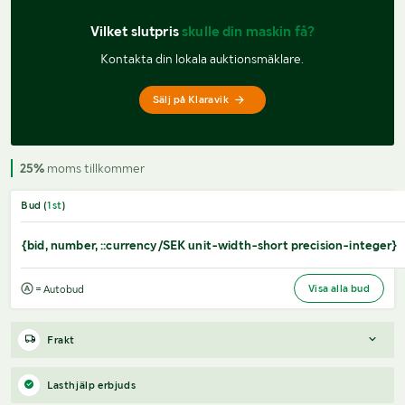
Vilket slutpris 
skulle din maskin få?
Kontakta din lokala auktionsmäklare.
Sälj på Klaravik
25%
moms tillkommer
Bud (
1
st
)
{bid, number, ::currency/SEK unit-width-short precision-integer}
Visa alla bud
= Autobud
Frakt
--------------------------------------------------------
Lasthjälp erbjuds
--------------------------------------------------------