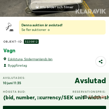
Alla bilder och filmer
Denna auktion är avslutad!
Se fler auktioner
OBJEKT-ID:
3220812
Vagn
Eskilstuna, Södermanlands län
Byggföretag
Avslutad
AVSLUTADES:
10 juni 11:35
HÖGSTA BUD:
RESERVATIONSPRIS:
{bid, number, ::currency/SEK unit-width-sh
Ej uppnått