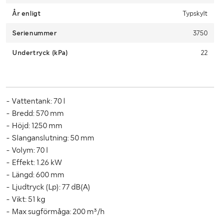
Klaravik has received your payment.
År enligt
Typskylt
Due to lack of space, it is important that you as a buyer pick up
Serienummer
within 12 days from the end of the auction.
3750
Undertryck (kPa)
22
- Vattentank: 70 l
- Bredd: 570 mm
- Höjd: 1250 mm
- Slanganslutning: 50 mm
- Volym: 70 l
- Effekt: 1.26 kW
- Längd: 600 mm
- Ljudtryck (Lp): 77 dB(A)
- Vikt: 51 kg
- Max sugförmåga: 200 m³/h