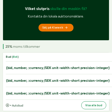
Vilket slutpris 
skulle din maskin få?
Kontakta din lokala auktionsmäklare.
Sälj på Klaravik
25%
moms tillkommer
Bud (
8
st
)
{bid, number, ::currency/SEK unit-width-short precision-integer}
{bid, number, ::currency/SEK unit-width-short precision-integer}
{bid, number, ::currency/SEK unit-width-short precision-integer}
Visa alla bud
= Autobud