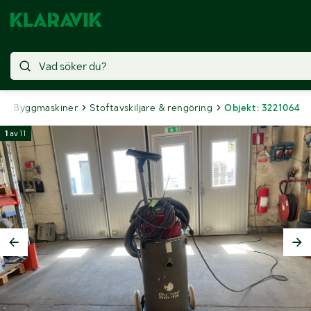
g
Byggmaskiner
Stoftavskiljare & rengöring
Objekt: 3221064
1
av
11