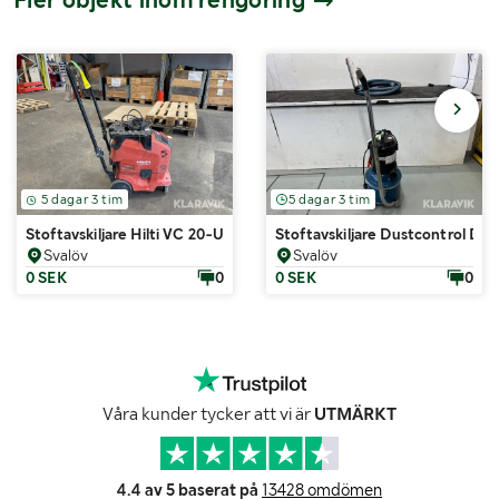
5 dagar 3 tim
5 dagar 3 tim
Stoftavskiljare Hilti VC 20-UM-Y
Stoftavskiljare Dustcontrol DC
Svalöv
Svalöv
0 SEK
0
0 SEK
0
Våra kunder tycker att vi är
UTMÄRKT
4.4 av 5 baserat på
13428 omdömen