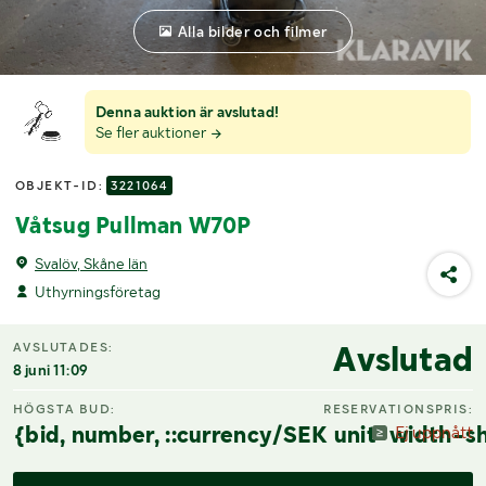
Alla bilder och filmer
Denna auktion är avslutad!
Se fler auktioner
OBJEKT-ID:
3221064
Våtsug Pullman W70P
Svalöv, Skåne län
Uthyrningsföretag
Avslutad
AVSLUTADES:
8 juni 11:09
HÖGSTA BUD:
RESERVATIONSPRIS:
{bid, number, ::currency/SEK unit-width-sh
Ej uppnått