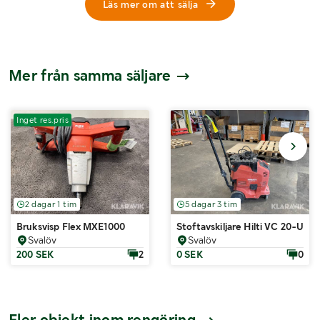
Läs mer om att sälja
Mer från samma säljare
Inget res.pris
2 dagar 1 tim
5 dagar 3 tim
Bruksvisp Flex MXE1000
Stoftavskiljare Hilti VC 20-UM-
Svalöv
Svalöv
200 SEK
2
0 SEK
0
Fler objekt inom rengöring