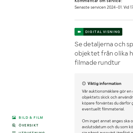
Kommentar om service:
Senaste servicen 2024-01. Vid 
DIGITAL VISNING
Se detaljerna och sp
objektet från olika 
filmade rundtur
Viktig information
Vår auktionsmäklare gör en
objektets skick och användn
köpare förväntas du därför 
eventuellt filmmaterial.
BILD & FILM
Om inget annat anges ska o
ÖVERSIKT
avslutsdatum och du som köpa
sig något avsevärt jämfört 