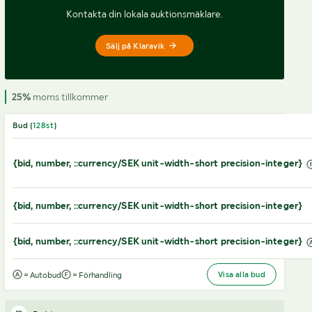
Kontakta din lokala auktionsmäklare.
Sälj på Klaravik
25%
moms tillkommer
Bud (
128
st
)
{bid, number, ::currency/SEK unit-width-short precision-integer}
{bid, number, ::currency/SEK unit-width-short precision-integer}
{bid, number, ::currency/SEK unit-width-short precision-integer}
Visa alla bud
= Autobud
= Förhandling