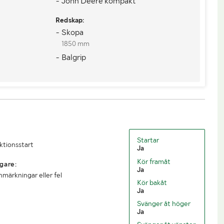
- John Deere kompakt
1760
Lastvikt (kg)
2240
Redskap:
4000
Längd (mm)
3652
- Skopa
1850 mm
2090
Höjd (mm)
2628
- Balgrip
Startar
uktionsstart
Ja
Kör framåt
gare:
Ja
nmärkningar eller fel
Kör bakåt
Ja
Svänger åt höger
Ja