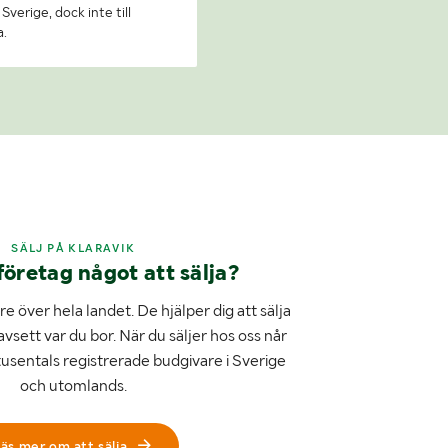
Sverige, dock inte till
a.
SÄLJ PÅ KLARAVIK
företag något att sälja?
e över hela landet. De hjälper dig att sälja
avsett var du bor. När du säljer hos oss når
tusentals registrerade budgivare i Sverige
och utomlands.
äs mer om att sälja