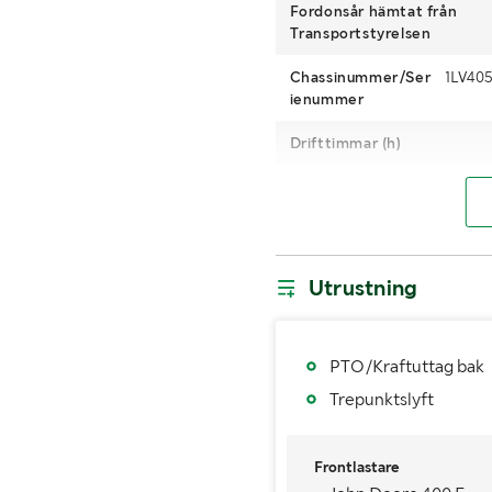
Fordonsår hämtat från
Transportstyrelsen
Chassinummer/Ser
1LV40
ienummer
Drifttimmar (h)
Motoreffekt (kW/hk)
Maxhastighet (km/h)
Antal växlar
Utrustning
Dimensioner däck fram
Antal nycklar
PTO/Kraftuttag bak
Trepunktslyft
Senaste godkända besiktn
MÅTT OCH VIKT:
Frontlastare