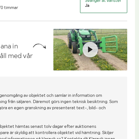
Svänger åt vänster
Ja
170 timmar
ana in
håll med vår
 genomgång av objektet och samlar in information om
ing från säljaren. Däremot görs ingen teknisk besiktning. Som
göra en egen granskning av presenterat text-, bild- och
bjektet hämtas senast tolv dagar efter auktionens
re är skyldig att kontrollera objektet vid hämtning. Skiljer
med informationen på klaravik.se? Kontakta då Klaravik innan