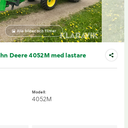
Alla bilder och filmer
hn Deere 4052M med lastare
Modell:
4052M