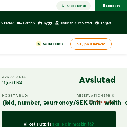
Skapa konto
Logga in
r & kranar
Fordon
Bygg
Industri & verkstad
Torget
Sålda objekt
Sälj på Klaravik
DIGITAL VISNING
Avslutad
AVSLUTADES:
11 juni 11:04
HÖGSTA BUD:
RESERVATIONSPRIS:
{bid, number, ::currency/SEK unit-width-
Ej uppnått
Vilket slutpris 
skulle din maskin få?