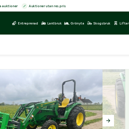
a auktioner
Auktioner utan res.pris
Entreprenad
Lantbruk
Grönyta
Skogsbruk
Lifta