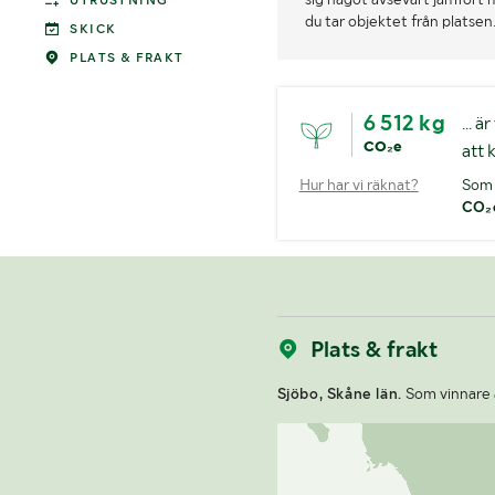
UTRUSTNING
du tar objektet från platsen
SKICK
PLATS & FRAKT
6 512 kg
... 
CO₂e
att 
Hur har vi räknat?
Som 
CO₂
Plats & frakt
Sjöbo, Skåne län.
Som vinnare a