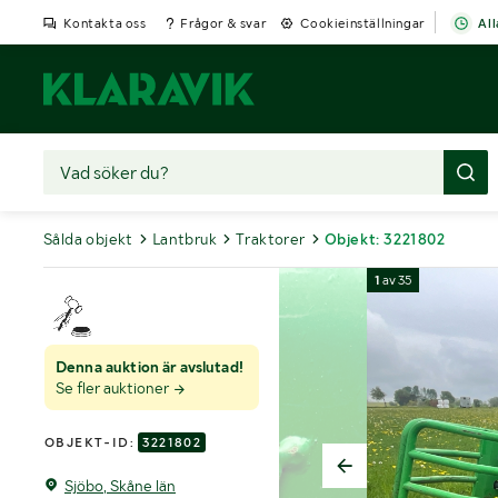
Kontakta oss
Frågor & svar
Cookieinställningar
All
Sålda objekt
Lantbruk
Traktorer
Objekt: 3221802
1
av
35
Denna auktion är avslutad!
Se fler auktioner
OBJEKT-ID:
3221802
Sjöbo, Skåne län