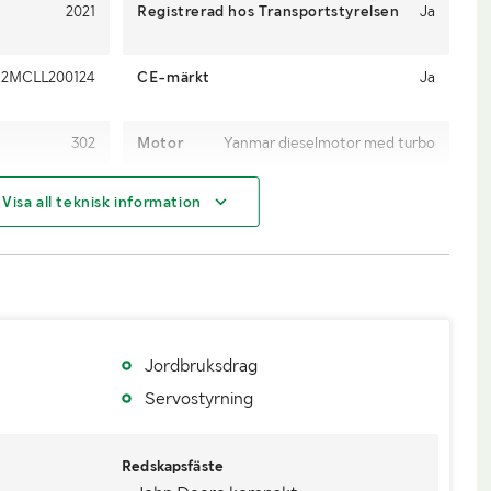
2021
Registrerad hos Transportstyrelsen
Ja
52MCLL200124
CE-märkt
Ja
302
Motor
Yanmar dieselmotor med turbo
37.9 kW / 51 hp
4WD
Ja MFWD
Visa all teknisk information
30
Växellåda
Typ: Hydrostat E-hydro
3
Drivmedel
Diesel
260/70D16 ,5
Dimensioner däck bak
420/85 D24
1
Fordonsstatus
Påställd
Jordbruksdrag
Servostyrning
ing
20210303
Importerad
Nej
Redskapsfäste