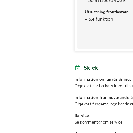
- John Deere 400 E
Tjänstevikt (kg)
Utrustning frontlastare
Totalvikt (kg)
- 3:e funktion
Bredd (mm)
Skick
Information om användning:
Objektet har brukats fram till a
Information från nuvarande ä
Objektet fungerar, inga kända a
Service:
Se kommentar om service