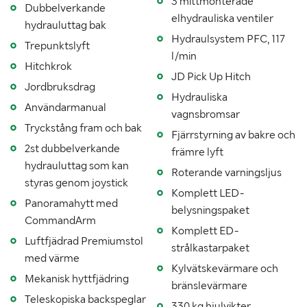
3 mittmonterade
Dubbelverkande
Senaste godkända besiktning
20180523
elhydrauliska ventiler
hydrauluttag bak
Hydraulsystem PFC, 117
Importerad
Nej
Trepunktslyft
l/min
Hitchkrok
MÅTT OCH VIKT:
JD Pick Up Hitch
Jordbruksdrag
Hydrauliska
Användarmanual
Tjänstevikt (kg)
4400
vagnsbromsar
Tryckstång fram och bak
Fjärrstyrning av bakre och
Lastvikt (kg)
4200
2st dubbelverkande
främre lyft
Totalvikt (kg)
8600
hydrauluttag som kan
Roterande varningsljus
styras genom joystick
Längd (mm)
4690
Komplett LED-
Panoramahytt med
belysningspaket
Bredd (mm)
2320
CommandArm
Komplett ED-
Luftfjädrad Premiumstol
Höjd (mm)
2955
strålkastarpaket
med värme
Kylvätskevärmare och
Mekanisk hyttfjädring
bränslevärmare
Teleskopiska backspeglar
330 kg hjulvikter