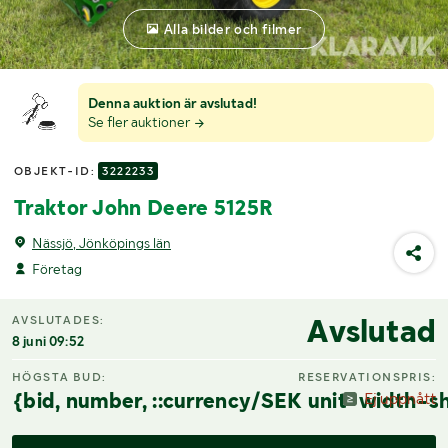
Alla bilder och filmer
Denna auktion är avslutad!
Se fler auktioner
OBJEKT-ID:
3222233
Traktor John Deere 5125R
Nässjö, Jönköpings län
Företag
Avslutad
AVSLUTADES:
8 juni 09:52
HÖGSTA BUD:
RESERVATIONSPRIS:
{bid, number, ::currency/SEK unit-width-sh
Ej uppnått