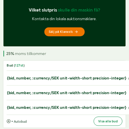
Vilket slutpris 
skulle din maskin få?
Kontakta din lokala auktionsmäklare.
Sälj på Klaravik
25%
moms tillkommer
Bud (
127
st
)
{bid, number, ::currency/SEK unit-width-short precision-integer}
{bid, number, ::currency/SEK unit-width-short precision-integer}
{bid, number, ::currency/SEK unit-width-short precision-integer}
Visa alla bud
= Autobud