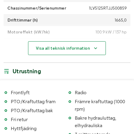
Chassinummer/Serienummer
1LV5125RTJJ500859
Drifttimmar (h)
1665,0
Motoreffekt (kW/hk)
100.9 kW / 137 hp
4WD
Ja
Visa all teknisk information
Maxhastighet (km/h)
40
Klassificering
Traktor A (max 40 km/h)
Utrustning
Växellåda
Typ: Command 8
Drivmedel
Diesel
Frontlyft
Radio
PTO/Kraftuttag fram
Främre kraftuttag (1000
AdBlue
Finns ej (avgasfilter)
rpm)
PTO/Kraftuttag bak
Antal nycklar
2
Bakre hydrauluttag,
Fri retur
elhydrauliska
Fordonsstatus
Påställd
Hyttfjädring