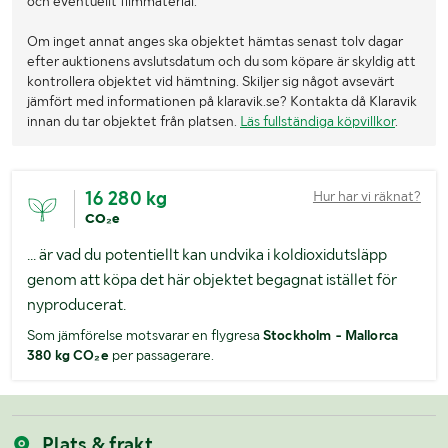
och eventuellt filmmaterial.
Om inget annat anges ska objektet hämtas senast tolv dagar
efter auktionens avslutsdatum och du som köpare är skyldig att
kontrollera objektet vid hämtning. Skiljer sig något avsevärt
jämfört med informationen på klaravik.se? Kontakta då Klaravik
innan du tar objektet från platsen.
Läs fullständiga köpvillkor
.
16 280 kg
Hur har vi räknat?
CO₂e
... är vad du potentiellt kan undvika i koldioxidutsläpp
genom att köpa det här objektet begagnat istället för
nyproducerat.
Som jämförelse motsvarar en flygresa
Stockholm - Mallorca
380 kg CO₂e
per passagerare.
Plats & frakt