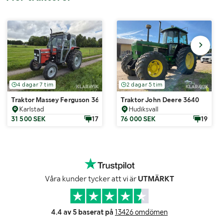
4 dagar 7 tim
2 dagar 5 tim
Traktor Massey Ferguson 360
Traktor John Deere 3640
Karlstad
Hudiksvall
31 500 SEK
17
76 000 SEK
19
Våra kunder tycker att vi är
UTMÄRKT
4.4 av 5 baserat på
13426 omdömen