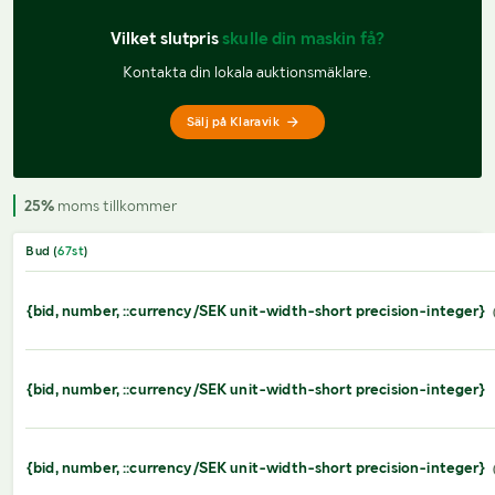
Vilket slutpris 
skulle din maskin få?
Kontakta din lokala auktionsmäklare.
Sälj på Klaravik
25%
moms tillkommer
Bud (
67
st
)
{bid, number, ::currency/SEK unit-width-short precision-integer}
{bid, number, ::currency/SEK unit-width-short precision-integer}
{bid, number, ::currency/SEK unit-width-short precision-integer}