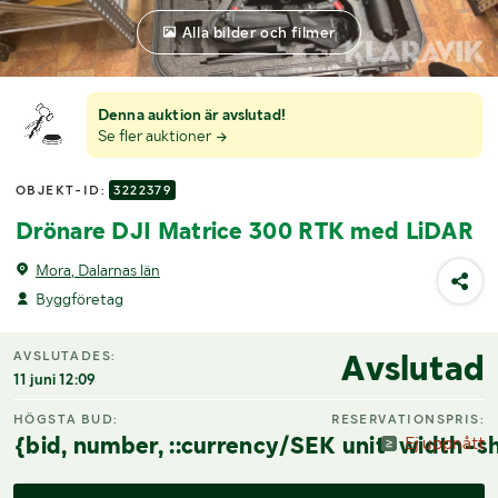
Alla bilder och filmer
Denna auktion är avslutad!
Se fler auktioner
OBJEKT-ID:
3222379
Drönare DJI Matrice 300 RTK med LiDAR
Mora, Dalarnas län
Byggföretag
Avslutad
AVSLUTADES:
11 juni 12:09
HÖGSTA BUD:
RESERVATIONSPRIS:
{bid, number, ::currency/SEK unit-width-sh
Ej uppnått