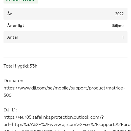
År
2022
År enligt
Säljare
Antal
1
Total flygtid: 33h
Drönaren:
https://www.dji.com/se/mobile/support/product/matrice-
300
DJI L1:
https://eur05.safelinks.protection.outlook.com/?
url=https%3A%2F%2Fwww.dji.com%2Fse%2Fsupport%2Fpr