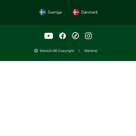
Sverige
Danmark
Klaravik AB Copyright
|
Material