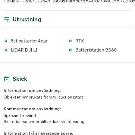
l1&data=05%7C02%7Ctobias.hamberg%40klaravik.se%7C
Utrustning
8st batterier 4par
RTK
LiDAR DJI L1
Batteristation BS60
Skick
Information om användning:
Objektet har brukats fram till auktionsstart
Kommentar om användning:
Sparsamt använd.
Batterier har underhålls laddat vid förvaring.
Information från nuvarande ägare: