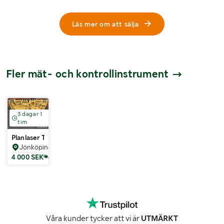
Läs mer om att sälja
Fler mät- och kontrollinstrument
3 dagar 1
tim
Planlaser Topcon RL-H5A, RL-H4A
Jönköping
4 000 SEK
6
Våra kunder tycker att vi är
UTMÄRKT