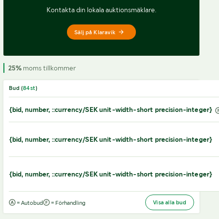
Kontakta din lokala auktionsmäklare.
Sälj på Klaravik
25%
moms tillkommer
Bud (
84
st
)
{bid, number, ::currency/SEK unit-width-short precision-integer}
{bid, number, ::currency/SEK unit-width-short precision-integer}
{bid, number, ::currency/SEK unit-width-short precision-integer}
Visa alla bud
= Autobud
= Förhandling