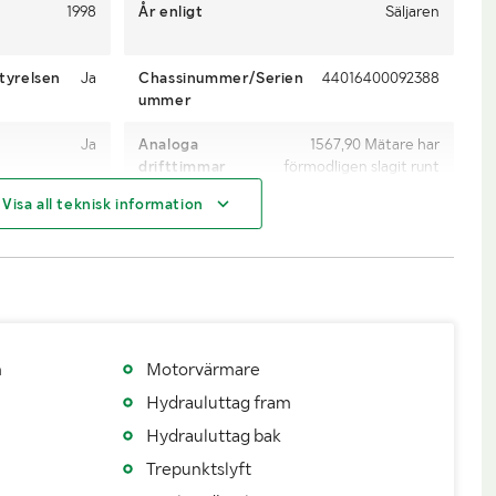
1998
År enligt
Säljaren
tyrelsen
Ja
Chassinummer/Serien
44016400092388
ummer
Ja
Analoga
1567,90 Mätare har
drifttimmar
förmodligen slagit runt
(h)
Visa all teknisk information
Daimler Benz
Motoreffekt (kW/hk)
62 kW / 84 hp
Ja
Snabbgående
Ja
Manuell
Antal växlar
16
Diesel
Däckmodell
Alliance Flotation 331
m
Motorvärmare
Hydrauluttag fram
500/60-25.5
Dimensioner däck bak
500/60-25.5
Hydrauluttag bak
1
Fordonsstatus
Påställd
Trepunktslyft