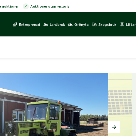
a auktioner
Auktioner utan res.pris
Entreprenad
Lantbruk
Grönyta
Skogsbruk
Lifta