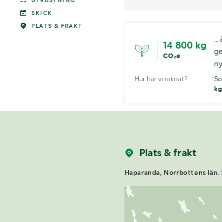
UTRUSTNING
SKICK
PLATS & FRAKT
..
14 800 kg
ge
CO₂e
ny
Hur har vi räknat?
So
kg
Plats & frakt
Haparanda, Norrbottens län.