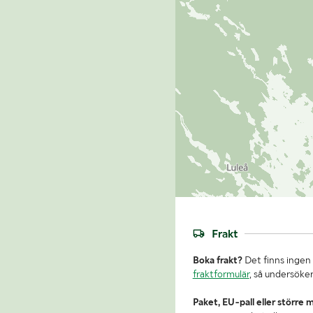
Frakt
Boka frakt?
Det finns ingen 
fraktformulär
, så undersöker
Paket, EU-pall eller större 