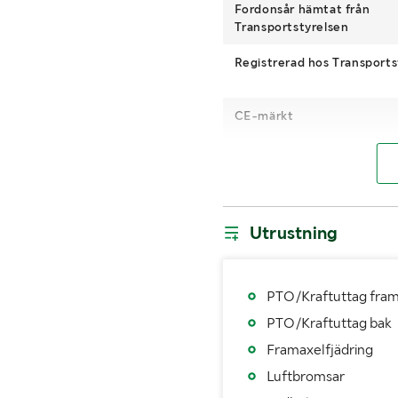
Fordonsår hämtat från
Transportstyrelsen
Registrerad hos Transports
CE-märkt
Motor
4WD
Utrustning
Växellåda
Drivmedel
PTO/Kraftuttag fra
PTO/Kraftuttag bak
Dimensioner däck fram
Framaxelfjädring
Antal nycklar
Luftbromsar