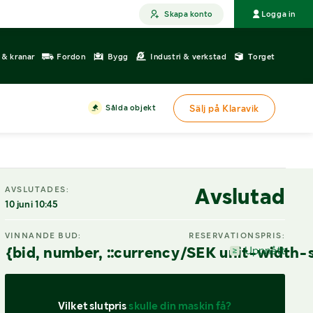
Skapa konto
Logga in
r & kranar
Fordon
Bygg
Industri & verkstad
Torget
Sålda objekt
Sälj på Klaravik
DIGITAL VISNING
Avslutad
AVSLUTADES:
10 juni 10:45
VINNANDE BUD:
RESERVATIONSPRIS:
{bid, number, ::currency/SEK unit-width-
Uppnått
Vilket slutpris 
skulle din maskin få?