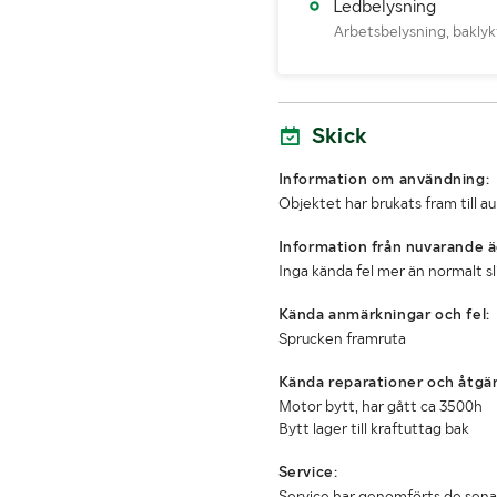
Senaste godkända besiktn
Ledbelysning
Arbetsbelysning, baklyk
MÅTT OCH VIKT:
Tjänstevikt (kg)
Skick
Totalvikt (kg)
Information om användning:
Bredd (mm)
Objektet har brukats fram till a
Information från nuvarande ä
Inga kända fel mer än normalt s
Kända anmärkningar och fel:
Sprucken framruta
Kända reparationer och åtgär
Motor bytt, har gått ca 3500h
Bytt lager till kraftuttag bak
Service:
Service har genomförts de sena