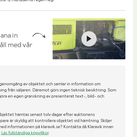
ana in
håll med vår
 genomgång av objektet och samlar in information om
ing från säljaren. Däremot görs ingen teknisk besiktning. Som
göra en egen granskning av presenterat text-, bild- och
bjektet hämtas senast tolv dagar efter auktionens
re är skyldig att kontrollera objektet vid hämtning. Skiljer
med informationen på klaravik.se? Kontakta då Klaravik innan
.
Läs fullständiga köpvillkor
.