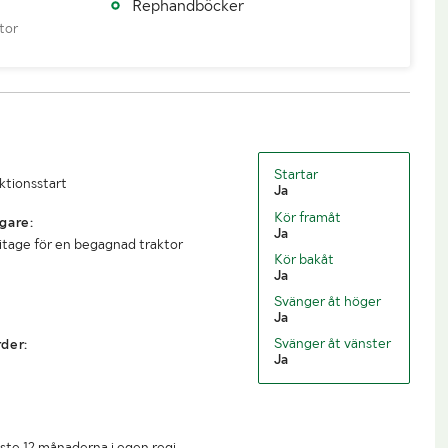
ing
19980122
Importerad
Nej
Rephandböcker
tor
4000
Lastvikt (kg)
2520
6520
Längd (mm)
4500
Startar
2000
uktionsstart
Ja
Kör framåt
gare:
Ja
litage för en begagnad traktor
Kör bakåt
Ja
Svänger åt höger
Ja
Svänger åt vänster
der:
Ja
ste 12 månaderna i egen regi