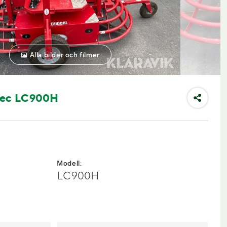
Alla bilder och filmer
dec LC900H
Modell:
LC900H