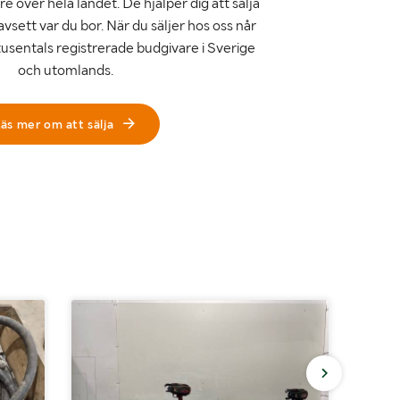
e över hela landet. De hjälper dig att sälja
avsett var du bor. När du säljer hos oss når
tusentals registrerade budgivare i Sverige
och utomlands.
äs mer om att sälja