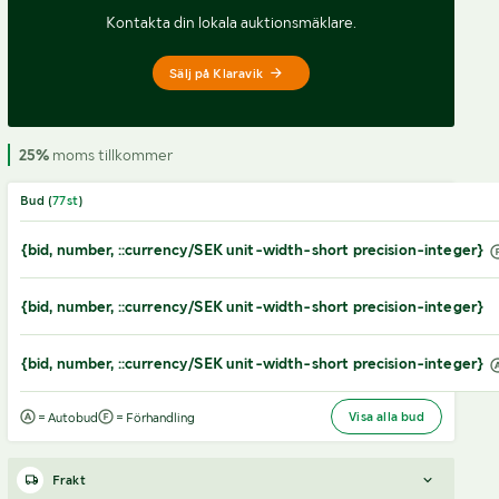
Kontakta din lokala auktionsmäklare.
Sälj på Klaravik
25%
moms tillkommer
Bud (
77
st
)
{bid, number, ::currency/SEK unit-width-short precision-integer}
{bid, number, ::currency/SEK unit-width-short precision-integer}
{bid, number, ::currency/SEK unit-width-short precision-integer}
Visa alla bud
= Autobud
= Förhandling
Frakt