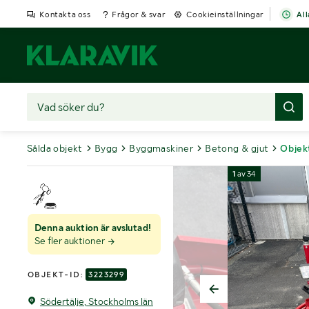
Kontakta oss
Frågor & svar
Cookieinställningar
All
Sålda objekt
Bygg
Byggmaskiner
Betong & gjut
Objek
1
av
34
Denna auktion är avslutad!
Se fler auktioner
OBJEKT-ID:
3223299
Södertälje, Stockholms län