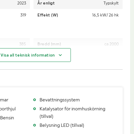
2023
År enligt
Typskylt
319
Effekt (W)
16,5 kW/ 26 hk
385
Bredd (mm)
ca 2000
Visa all teknisk information
mmar
Bevattningssystem
porthjul
Katalysator för inomhuskörning
(tillval)
Bensin
Belysning LED (tillval)