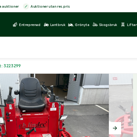
a auktioner
Auktioner utan res.pris
Entreprenad
Lantbruk
Grönyta
Skogsbruk
Lifta
t: 3223299