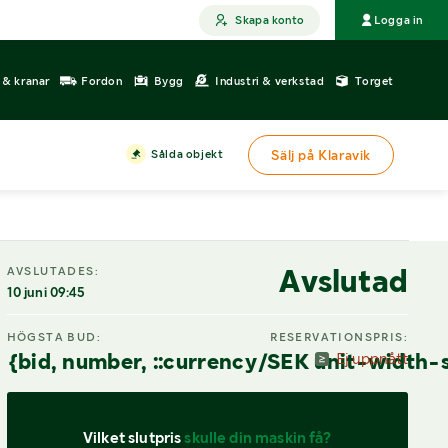
Skapa konto
Logga in
r & kranar
Fordon
Bygg
Industri & verkstad
Torget
Sålda objekt
Sälj på Klaravik
DIGITAL VISNING
Avslutad
AVSLUTADES:
10 juni 09:45
HÖGSTA BUD:
RESERVATIONSPRIS:
{bid, number, ::currency/SEK unit-width-
Ej uppnått
Vilket slutpris 
skulle din maskin få?