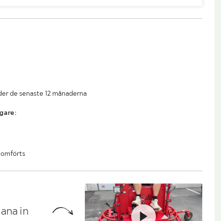
under de senaste 12 månaderna
gare:
nomförts
ana in