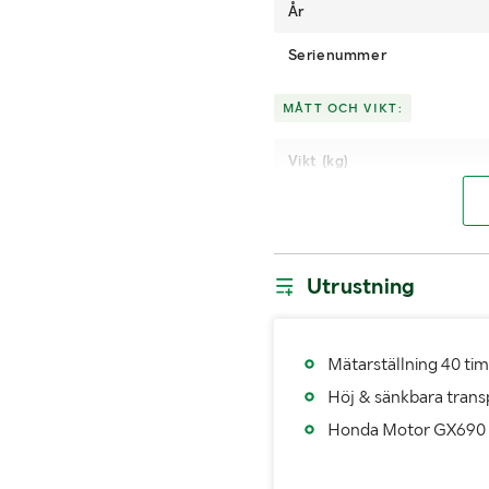
År
Serienummer
MÅTT OCH VIKT:
Vikt (kg)
Utrustning
Mätarställning 40 ti
Höj & sänkbara trans
Honda Motor GX690 