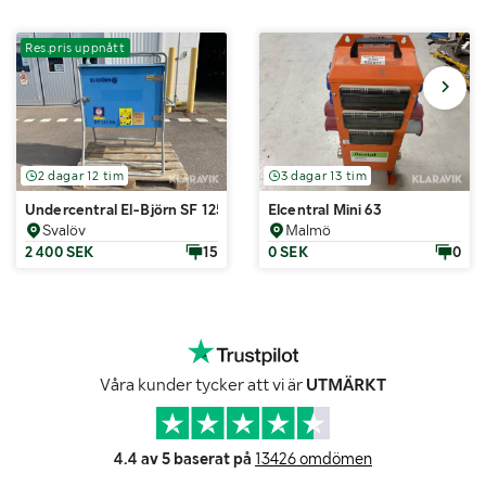
Res.pris uppnått
2 dagar 12 tim
3 dagar 13 tim
Undercentral El-Björn SF 125
Elcentral Mini 63
Svalöv
Malmö
2 400 SEK
15
0 SEK
0
Våra kunder tycker att vi är
UTMÄRKT
4.4 av 5 baserat på
13426 omdömen