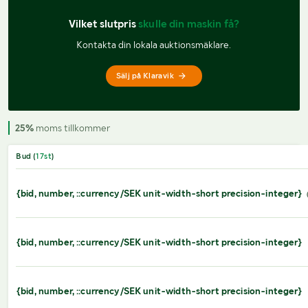
Vilket slutpris 
skulle din maskin få?
Kontakta din lokala auktionsmäklare.
Sälj på Klaravik
25%
moms tillkommer
Bud (
17
st
)
{bid, number, ::currency/SEK unit-width-short precision-integer}
{bid, number, ::currency/SEK unit-width-short precision-integer}
{bid, number, ::currency/SEK unit-width-short precision-integer}