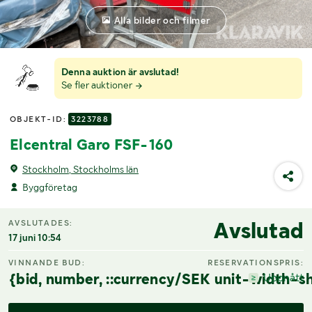
Alla bilder och filmer
Denna auktion är avslutad!
Se fler auktioner
OBJEKT-ID:
3223788
Elcentral Garo FSF-160
Stockholm, Stockholms län
Byggföretag
Avslutad
AVSLUTADES:
17 juni 10:54
VINNANDE BUD:
RESERVATIONSPRIS:
{bid, number, ::currency/SEK unit-width-sh
Uppnått