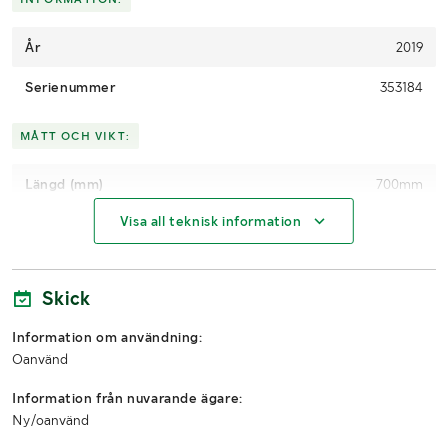
År
2019
Serienummer
353184
MÅTT OCH VIKT:
Längd (mm)
700mm
Visa all teknisk information
Bredd (mm)
700mm
Höjd (mm)
1700mm
Skick
Information om användning:
Oanvänd
Information från nuvarande ägare:
Ny/oanvänd