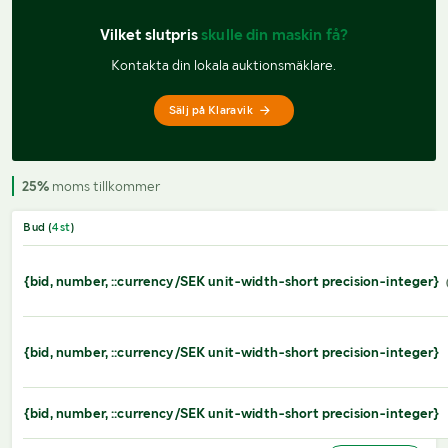
Vilket slutpris 
skulle din maskin få?
Kontakta din lokala auktionsmäklare.
Sälj på Klaravik
25%
moms tillkommer
Bud (
4
st
)
{bid, number, ::currency/SEK unit-width-short precision-integer}
{bid, number, ::currency/SEK unit-width-short precision-integer}
{bid, number, ::currency/SEK unit-width-short precision-integer}