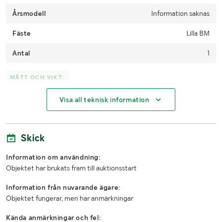
Årsmodell
Information saknas
Fäste
Lilla BM
Antal
1
MÅTT OCH VIKT:
Visa all teknisk information
Bredd (mm)
2040
Höjd (mm)
950
Skick
Djup (mm)
930
Information om användning:
LASTHJÄLPSINFORMATION:
Objektet har brukats fram till auktionsstart
Information från nuvarande ägare:
Ryms inom pallmått
Nej
Objektet fungerar, men har anmärkningar
Kända anmärkningar och fel: