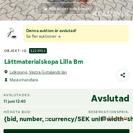
Alla bilder och filmer
Denna auktion är avslutad!
Se fler auktioner
OBJEKT-ID:
3223922
Lättmaterialskopa Lilla Bm
Lidköping, Västra Götalands län
Maskinhandlare
Avslutad
AVSLUTADES:
11 juni 12:40
HÖGSTA BUD:
RESERVATIONSPRIS:
{bid, number, ::currency/SEK unit-width-sh
Ej uppnått