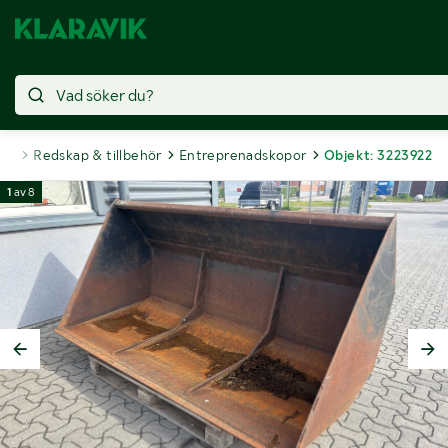
nad
Redskap & tillbehör
Entreprenadskopor
Objekt: 3223922
1
av
8