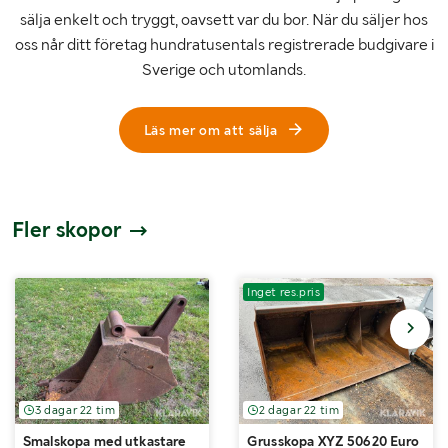
sälja enkelt och tryggt, oavsett var du bor. När du säljer hos
oss når ditt företag hundratusentals registrerade budgivare i
Sverige och utomlands.
Läs mer om att sälja
Fler skopor
Inget res.pris
3 dagar 22 tim
2 dagar 22 tim
Smalskopa med utkastare
Grusskopa XYZ 50620 Euro