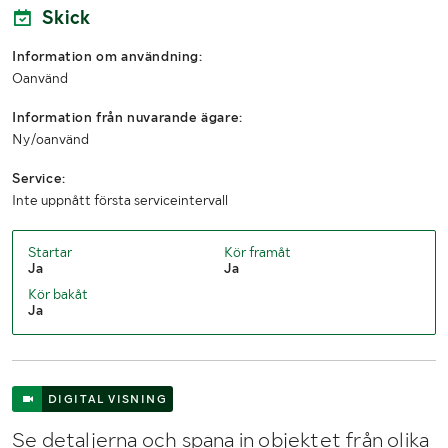
Skick
Bredd (mm)
1100
Information om användning:
Höjd (mm)
1200
Oanvänd
Information från nuvarande ägare:
Ny/oanvänd
Service:
Inte uppnått första serviceintervall
Startar
Kör framåt
Ja
Ja
Kör bakåt
Ja
DIGITAL VISNING
Se detaljerna och spana in objektet från olika