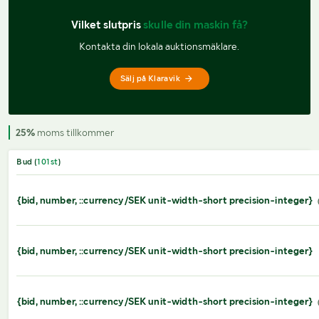
Vilket slutpris 
skulle din maskin få?
Kontakta din lokala auktionsmäklare.
Sälj på Klaravik
25%
moms tillkommer
Bud (
101
st
)
{bid, number, ::currency/SEK unit-width-short precision-integer}
{bid, number, ::currency/SEK unit-width-short precision-integer}
{bid, number, ::currency/SEK unit-width-short precision-integer}