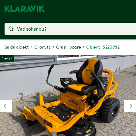
Sålda objekt
Grönyta
Gräsklippare
Objekt: 3223982
1
av
27