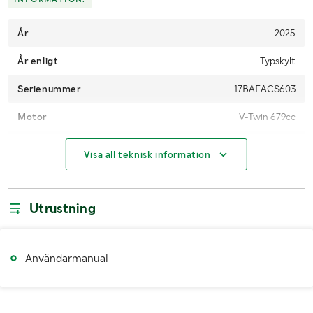
År
2025
År enligt
Typskylt
Serienummer
17BAEACS603
Motor
V-Twin 679cc
Motoreffekt
11.6 kW
Visa all teknisk information
Drivmedel
Bensin
Utrustning
MÅTT OCH VIKT:
Vikt (kg)
267
Användarmanual
Arbetsbredd (mm)
1100
Längd (mm)
2100