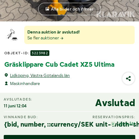
Alla bilder och filmer
Denna auktion är avslutad!
Se fler auktioner
OBJEKT-ID:
3223982
Gräsklippare Cub Cadet XZ5 Ultima
Lidköping, Västra Götalands län
Maskinhandlare
Avslutad
AVSLUTADES:
11 juni 12:04
VINNANDE BUD:
RESERVATIONSPRIS:
{bid, number, ::currency/SEK unit-width-sh
Uppnått