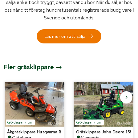
sälja enkelt och tryggt, oavsett var du bor. När du säljer hos
oss når ditt företag hundratusentals registrerade budgivare i
Sverige och utomlands.
Läs mer om att sälja
Fler gräsklippare
5 dagar 7 tim
5 dagar 7 tim
Åkgräsklippare Husqvarna R 318X
Gräsklippare John Deere 1550
Göteborg
Vimmerby