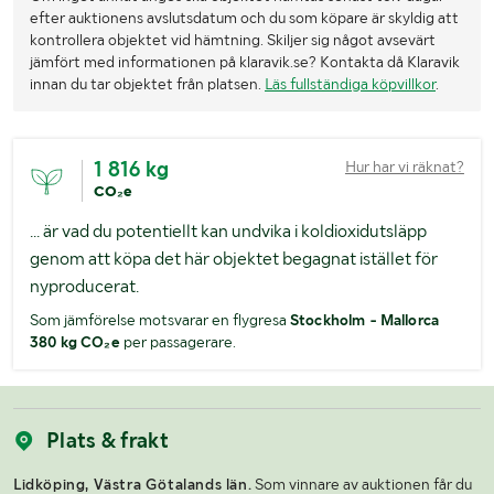
efter auktionens avslutsdatum och du som köpare är skyldig att
kontrollera objektet vid hämtning. Skiljer sig något avsevärt
jämfört med informationen på klaravik.se? Kontakta då Klaravik
innan du tar objektet från platsen.
Läs fullständiga köpvillkor
.
1 816 kg
Hur har vi räknat?
CO₂e
... är vad du potentiellt kan undvika i koldioxidutsläpp
genom att köpa det här objektet begagnat istället för
nyproducerat.
Som jämförelse motsvarar en flygresa
Stockholm - Mallorca
380 kg CO₂e
per passagerare.
Plats & frakt
Lidköping, Västra Götalands län.
Som vinnare av auktionen får du