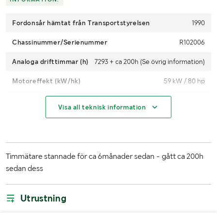
Fordonsår hämtat från Transportstyrelsen
1990
Chassinummer/Serienummer
R102006
Analoga drifttimmar (h)
7293 + ca 200h (Se övrig information)
Motoreffekt (kW/hk)
59 kW / 80 hp
Växellåda
Manuell
Visa all teknisk information
Drivmedel
Diesel
Dimensioner däck fram
380/85R24
Timmätare stannade för ca 6månader sedan - gått ca 200h
Dimensioner däck bak
16.9-34
sedan dess
Antal nycklar
2
Utrustning
Fordonsstatus
Avställd
Importerad
Nej