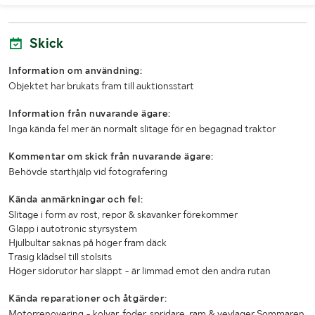
Skick
Information om användning:
Objektet har brukats fram till auktionsstart
Information från nuvarande ägare:
Inga kända fel mer än normalt slitage för en begagnad traktor
Kommentar om skick från nuvarande ägare:
Behövde starthjälp vid fotografering
Kända anmärkningar och fel:
Slitage i form av rost, repor & skavanker förekommer
Glapp i autotronic styrsystem
Hjulbultar saknas på höger fram däck
Trasig klädsel till stolsits
Höger sidorutor har släppt - är limmad emot den andra rutan
Kända reparationer och åtgärder:
Motorrenovering - kolvar, foder, spridare, ram & vevlager Sommaren