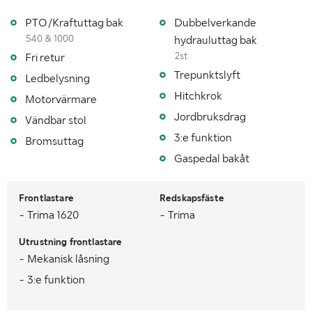
PTO/Kraftuttag bak
Dubbelverkande
MÅTT OCH VIKT:
540 & 1000
hydrauluttag bak
2st
Fri retur
Tjänstevikt (kg)
4380
Trepunktslyft
Ledbelysning
Lastvikt (kg)
Hitchkrok
2330
Motorvärmare
Jordbruksdrag
Vändbar stol
Totalvikt (kg)
6710
3:e funktion
Bromsuttag
Längd (mm)
4350
Gaspedal bakåt
Bredd (mm)
2080
Frontlastare
Redskapsfäste
- Trima 1620
- Trima
Utrustning frontlastare
- Mekanisk låsning
- 3:e funktion