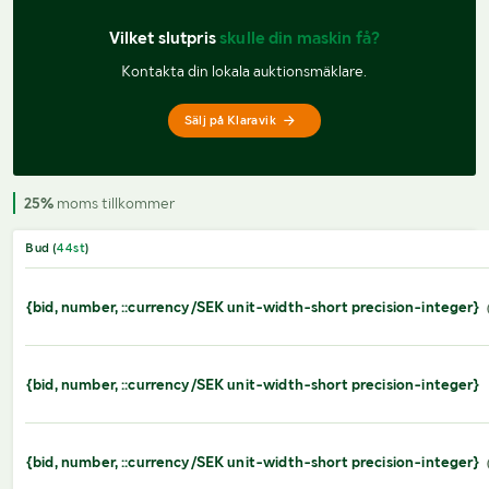
Vilket slutpris 
skulle din maskin få?
Kontakta din lokala auktionsmäklare.
Sälj på Klaravik
25%
moms tillkommer
Bud (
44
st
)
{bid, number, ::currency/SEK unit-width-short precision-integer}
{bid, number, ::currency/SEK unit-width-short precision-integer}
{bid, number, ::currency/SEK unit-width-short precision-integer}