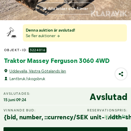
Alla bilder och filmer
Denna auktion är avslutad!
Se fler auktioner
OBJEKT-ID:
3224016
Traktor Massey Ferguson 3060 4WD
Uddevalla, Västra Götalands län
Lantbruk/skogsbruk
Avslutad
AVSLUTADES:
15 juni 09:24
VINNANDE BUD:
RESERVATIONSPRIS:
{bid, number, ::currency/SEK unit-width-sh
Uppnått