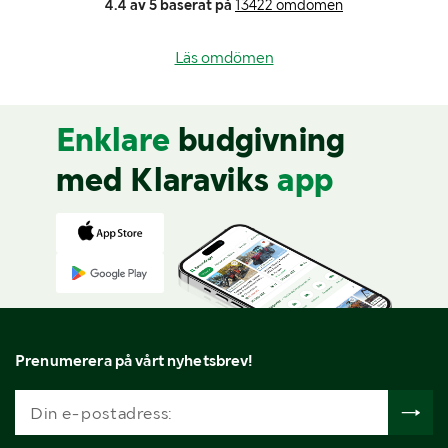
4.4 av 5 baserat på
13422 omdömen
Läs omdömen
Enklare
budgivning
med Klaraviks
app
Prenumerera på vårt nyhetsbrev!