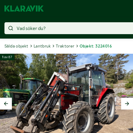
Sålda objekt
Lantbruk
Traktorer
Objekt: 3224016
1
av
87