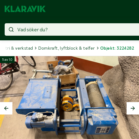
dustri & verkstad
Domkraft, lyftblock & telfer
Objekt: 3224282
1
av
10