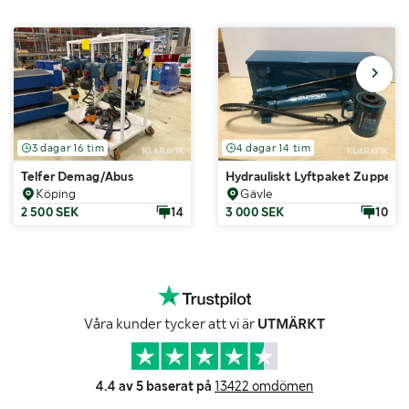
3 dagar 16 tim
4 dagar 14 tim
Telfer Demag/Abus
Hydrauliskt Lyftpaket Zupper 
Köping
Gävle
2 500 SEK
14
3 000 SEK
10
Våra kunder tycker att vi är
UTMÄRKT
4.4 av 5 baserat på
13422 omdömen