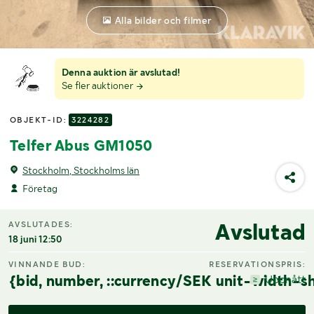
Alla bilder och filmer
Denna auktion är avslutad!
Se fler auktioner
OBJEKT-ID:
3224282
Telfer Abus GM1050
Stockholm, Stockholms län
Företag
Avslutad
AVSLUTADES:
18 juni 12:50
VINNANDE BUD:
RESERVATIONSPRIS:
{bid, number, ::currency/SEK unit-width-sh
Uppnått