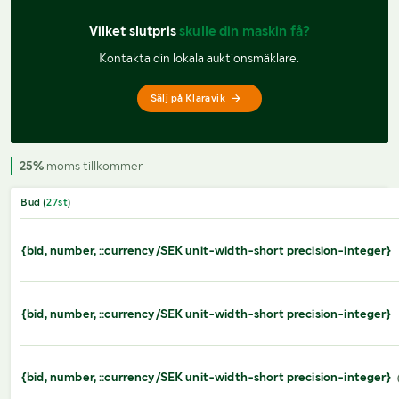
Vilket slutpris 
skulle din maskin få?
Kontakta din lokala auktionsmäklare.
Sälj på Klaravik
25%
moms tillkommer
Bud (
27
st
)
{bid, number, ::currency/SEK unit-width-short precision-integer}
{bid, number, ::currency/SEK unit-width-short precision-integer}
{bid, number, ::currency/SEK unit-width-short precision-integer}