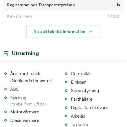
Registrerad hos Transportstyrelsen
Ja
Km-ställning
573017
Motoreffekt (kW/hk)
353 kW / 479 hp
Visa all teknisk information
Miljöklass
4
Växellåda
Automat
Utrustning
Drivmedel
Diesel
AdBlue
Finns ej
Året runt-däck
Centrallås
(Godkända för vinter)
Elhissar
Drag
Bygel
ABS
Servostyrning
Antal passagerare
1
Fjädring
Farthållare
Parabel fram luft bak
Antal nycklar
1
Digital färdskrivare
Motorvärmare
Alkolås
Fabrikat lastväxlare
Hiab
Dieselvärmare
Taklucka