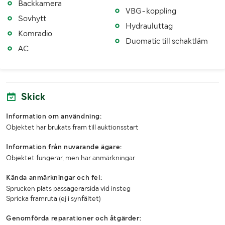
Backkamera
Modell lastväxlare
LHS26152
VBG-koppling
Sovhytt
År lastväxlare
2006
Hydrauluttag
Komradio
Duomatic till schaktläm
Maxlast lastväxlare (kg)
20000
AC
Fordonsstatus
Påställd
Fordonstyp
LB
Skick
Importerad
Nej
Information om användning:
1:a reg./1:a trafik sv.
20070110 / 20070223
Objektet har brukats fram till auktionsstart
Senaste godkända besiktning
20260414
Information från nuvarande ägare:
Objektet fungerar, men har anmärkningar
Besiktigad till och med
20270331
Kända anmärkningar och fel:
Årsskatt
500 kr
Sprucken plats passagerarsida vid insteg
Spricka framruta (ej i synfältet)
Årsskatt betald t o m
20270228
Genomförda reparationer och åtgärder: