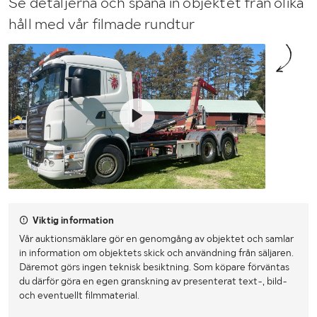
Se detaljerna och spana in objektet från olika
Bredd (mm)
2550
håll med vår filmade rundtur
Kopplingsavstånd (mm)
6750
Axelavstånd max
4300 / 1360
Viktig information
Vår auktionsmäklare gör en genomgång av objektet och samlar
in information om objektets skick och användning från säljaren.
Däremot görs ingen teknisk besiktning. Som köpare förväntas
du därför göra en egen granskning av presenterat text-, bild-
och eventuellt filmmaterial.