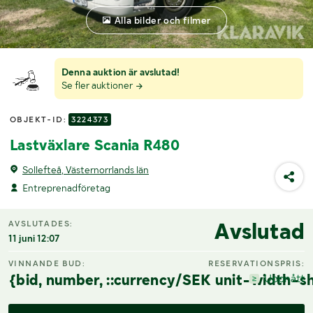
Alla bilder och filmer
Denna auktion är avslutad!
Se fler auktioner
OBJEKT-ID:
3224373
Lastväxlare Scania R480
Sollefteå, Västernorrlands län
Entreprenadföretag
Avslutad
AVSLUTADES:
11 juni 12:07
VINNANDE BUD:
RESERVATIONSPRIS:
{bid, number, ::currency/SEK unit-width-sh
Uppnått