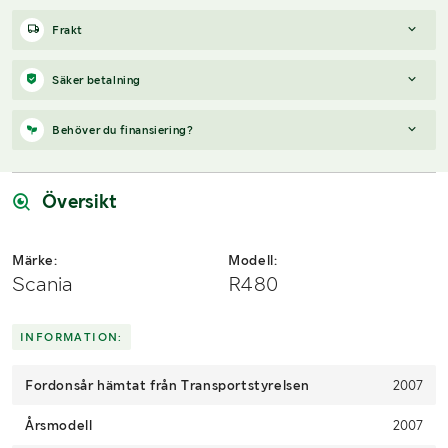
Frakt
Boka frakt?
Det finns ingen specifik information om frakt för
Säker betalning
just det här objektet, men om du skickar oss en förfrågan via
vårt
fraktformulär
, så undersöker vi möjligheten.
När du vunnit en budgivning får du en faktura från Payex till din
Behöver du finansiering?
mejladress samma dag som auktionen avslutas. På lägre belopp
Paket, EU-pall eller större maskin?
Klaravik har fraktavtal med
erbjuds även betalning med Swish.
Schenker och i de fall vi kan hjälpa till med frakt gäller det
Vi hjälper dig gärna med en förfrågan, om objektet uppfyller
objekt som ryms i paket eller inom en EU-pall (upp till 120*80
följande:
Översikt
cm och 990 kg). Det går att beställa frakt inom Sverige, dock
inte till utlandet. Vid frakt på större maskiner rekommenderar vi
Årsmodell framgår
gärna transportföretag som du kan kontakta.
Serie/chassinummer framgår
Märke:
Modell:
Säljs med tillkommande moms
Scania
R480
Du köper som svenskt företag
Skicka en finansieringsförfrågan här
.
INFORMATION:
Fordonsår hämtat från Transportstyrelsen
2007
Årsmodell
2007