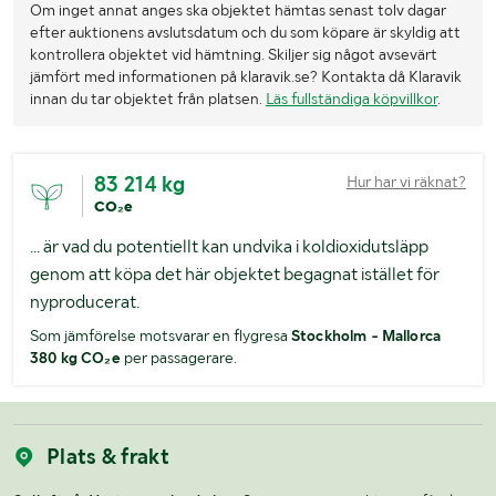
Om inget annat anges ska objektet hämtas senast tolv dagar
efter auktionens avslutsdatum och du som köpare är skyldig att
kontrollera objektet vid hämtning. Skiljer sig något avsevärt
jämfört med informationen på klaravik.se? Kontakta då Klaravik
innan du tar objektet från platsen.
Läs fullständiga köpvillkor
.
83 214 kg
Hur har vi räknat?
CO₂e
... är vad du potentiellt kan undvika i koldioxidutsläpp
genom att köpa det här objektet begagnat istället för
nyproducerat.
Som jämförelse motsvarar en flygresa
Stockholm - Mallorca
380 kg CO₂e
per passagerare.
Plats & frakt