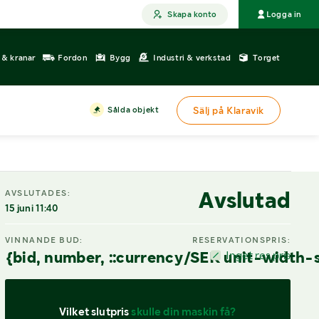
Skapa konto
Logga in
r & kranar
Fordon
Bygg
Industri & verkstad
Torget
Sålda objekt
Sälj på Klaravik
Avslutad
AVSLUTADES:
15 juni 11:40
VINNANDE BUD:
RESERVATIONSPRIS:
{bid, number, ::currency/SEK unit-width-
Inget res.pris
Vilket slutpris 
skulle din maskin få?