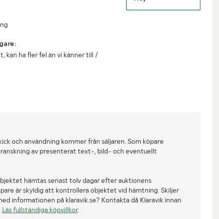
ing
gare:
kan ha fler fel än vi känner till /
kick och användning kommer från säljaren. Som köpare
ranskning av presenterat text-, bild- och eventuellt
bjektet hämtas senast tolv dagar efter auktionens
re är skyldig att kontrollera objektet vid hämtning. Skiljer
med informationen på klaravik.se? Kontakta då Klaravik innan
.
Läs fullständiga köpvillkor
.