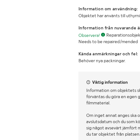
Information om användning:
Objektet har använts till uthyrn
Information från nuvarande ä
Observera!
Reparationsobjekt, 
Needs to be repaired/mended
Kända anmärkningar och fel:
Behöver nya packningar.
Viktig information
Information om objektets s
förväntas du göra en egen g
filmmaterial.
Om inget annat anges ska o
avslutsdatum och du som köpa
sig något avsevärt jämfört 
du tar objektet från platsen