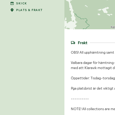
SKICK
PLATS & FRAKT
Frakt
OBS! All upphämtning samt b
Valbara dagar för hämtning s
med att Klaravik mottagit d
Öppettider: Tisdag-torsdag
Pga platsbrist är det viktig
----------
NOTE! All collections are ma