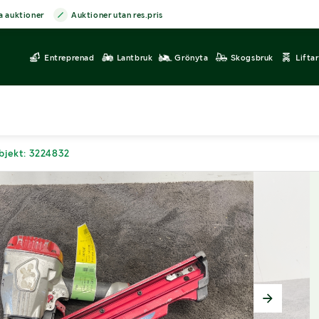
a auktioner
Auktioner utan res.pris
Entreprenad
Lantbruk
Grönyta
Skogsbruk
Lifta
bjekt: 3224832