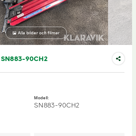
Alla bilder och filmer
ax SN883-90CH2
Modell:
SN883-90CH2