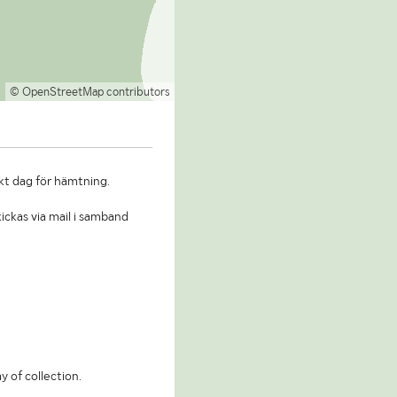
© OpenStreetMap contributors
kt dag för hämtning.
ickas via mail i samband
y of collection.