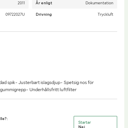
2011
År enligt
Dokumentation
09722027U
Drivning
Tryckluft
d spik- Justerbart islagsdjup- Spetsig nos för
gummigrepp- Underhållsfritt luftfilter
lle?:
Startar
Nej