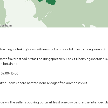
okning av frakt görs via säljarens bokningsportal minst en dag innan tän
amt fraktkostnad hittas i bokningsportalen. Länk till bokningsportalen sk
in betalning.
 09:00-15:00
t att du som köpare hämtar inom 12 dagar från auktionsavslut.
de via the seller's booking portal at least one day before the intended da