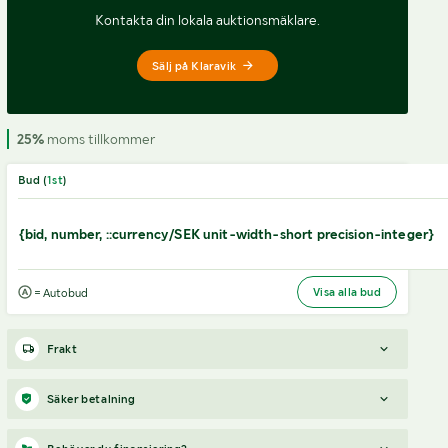
Kontakta din lokala auktionsmäklare.
Sälj på Klaravik
25%
moms tillkommer
Bud (
1
st
)
{bid, number, ::currency/SEK unit-width-short precision-integer}
Visa alla bud
= Autobud
Frakt
OBS! All upphämtning samt bokning av frakt görs via
Säker betalning
säljarens bokningsportal minst en dag innan tänkt dag för
hämtning.
När du vunnit en budgivning får du en faktura från Payex till