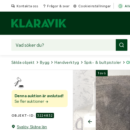
Kontakta oss
Frågor & svar
Cookieinställningar
All
Sålda objekt
Bygg
Handverktyg
Spik- & bultpistoler
O
1
av
6
Denna auktion är avslutad!
Se fler auktioner
OBJEKT-ID:
3224832
Svalöv, Skåne län