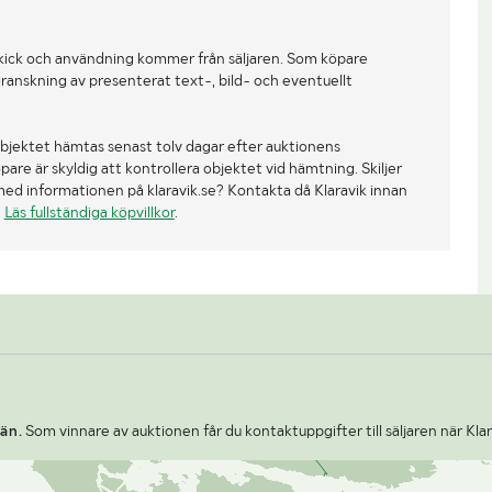
verktyg och hjälpmedel för detta.
Personal kan hjälpa till med lyft
kick och användning kommer från säljaren. Som köpare
med truck eller staplare vid behov.
ranskning av presenterat text-, bild- och eventuellt
Frakt och skickat gods Om
köparen önskar få godset skickat
kan detta i många fall ordnas,
bjektet hämtas senast tolv dagar efter auktionens
beroende på tillgång till pall och
re är skyldig att kontrollera objektet vid hämtning. Skiljer
emballagematerial. Upphämtning
med informationen på klaravik.se? Kontakta då Klaravik innan
av skickat gods sker under
.
Läs fullständiga köpvillkor
.
ordinarie utlämningstider, om inget
annat har överenskommits.
Fraktsedlar och övriga
frakthandlingar måste vara säljaren
tillhanda senast 24 timmar före
planerad upphämtning. Obs:
semesterstängt v28-v31
än.
Som vinnare av auktionen får du kontaktuppgifter till säljaren när Kla