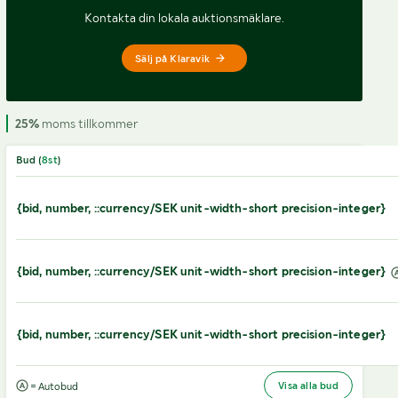
Kontakta din lokala auktionsmäklare.
Sälj på Klaravik
25%
moms tillkommer
Bud (
8
st
)
{bid, number, ::currency/SEK unit-width-short precision-integer}
{bid, number, ::currency/SEK unit-width-short precision-integer}
{bid, number, ::currency/SEK unit-width-short precision-integer}
Visa alla bud
= Autobud