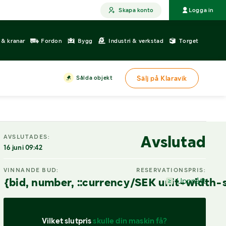
Skapa konto
Logga in
r & kranar
Fordon
Bygg
Industri & verkstad
Torget
Sålda objekt
Sälj på Klaravik
Avslutad
AVSLUTADES:
16 juni 09:42
VINNANDE BUD:
RESERVATIONSPRIS:
{bid, number, ::currency/SEK unit-width-
Uppnått
Vilket slutpris 
skulle din maskin få?