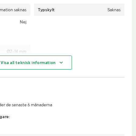
rmation saknas
Typskylt
Saknas
Nej
Ø2-14 mm
Visa all teknisk information
Truck
Infor
Utlämning och leverans Utlämning
matio
sker torsdagar kl. 07.30–15.30.
n om
Personal finns på plats under hela
lasthjä
utlämningstiden. Lokalen har en 4
under de senaste 6 månaderna
lp
x 4 meter stor port där bil och släp
kan backas in för lastning, i mån av
gare:
plats. Köparen ansvarar själv för
eventuell demontering eller
nedmontering av köpta objekt och
rekommenderas att ta med egna