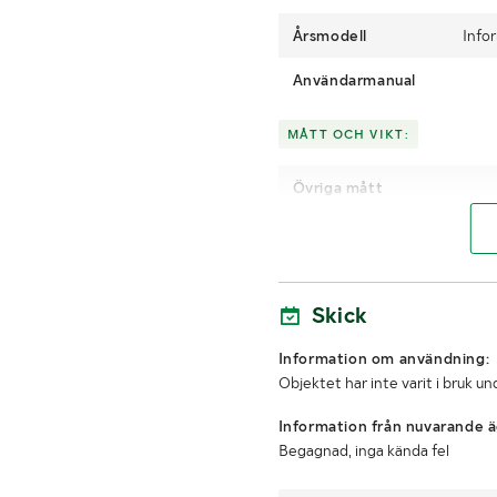
Årsmodell
Info
Användarmanual
MÅTT OCH VIKT:
Övriga mått
LASTHJÄLPSINFORMATION:
Lasthjälp med
Skick
Information om användning:
Objektet har inte varit i bruk 
Information från nuvarande ä
Begagnad, inga kända fel