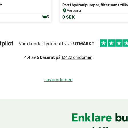
st
Parti hydraulpumpar, filter samt till
Varberg
0 SEK
3
Våra kunder tycker att vi är
UTMÄRKT
4.4 av 5 baserat på
13422 omdömen
Läs omdömen
Enklare
bu