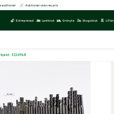
a auktioner
Auktioner utan res.pris
Entreprenad
Lantbruk
Grönyta
Skogsbruk
Lifta
bjekt: 3224968