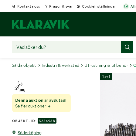
Kontakta oss
Frågor & svar
Cookieinställningar
All
Sålda objekt
Industri & verkstad
Utrustning & tillbehör
O
1
av
1
Denna auktion är avslutad!
Se fler auktioner
OBJEKT-ID:
3224968
Söderköping,