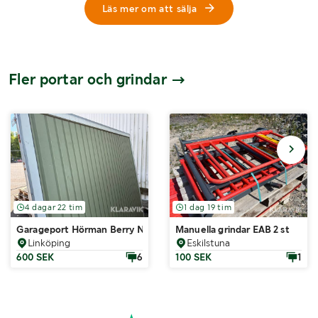
Läs mer om att sälja
Fler portar och grindar
4 dagar 22 tim
1 dag 19 tim
Garageport Hörman Berry N80 typ 902
Manuella grindar EAB 2 st
Linköping
Eskilstuna
600 SEK
6
100 SEK
1