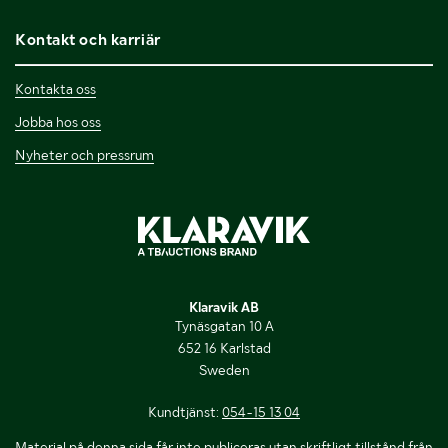
Kontakt och karriär
Kontakta oss
Jobba hos oss
Nyheter och pressrum
Klaravik AB
Tynäsgatan 10 A
652 16 Karlstad
Sweden
Kundtjänst:
054-15 13 04
Material på denna sida får inte publiceras utan skriftligt tillstånd från