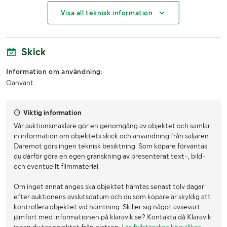
Antal
6st
Visa all teknisk information
Skick
Information om användning:
Oanvänt
Viktig information
Vår auktionsmäklare gör en genomgång av objektet och samlar
in information om objektets skick och användning från säljaren.
Däremot görs ingen teknisk besiktning. Som köpare förväntas
du därför göra en egen granskning av presenterat text-, bild-
och eventuellt filmmaterial.
Om inget annat anges ska objektet hämtas senast tolv dagar
efter auktionens avslutsdatum och du som köpare är skyldig att
kontrollera objektet vid hämtning. Skiljer sig något avsevärt
jämfört med informationen på klaravik.se? Kontakta då Klaravik
innan du tar objektet från platsen.
Läs fullständiga köpvillkor
.