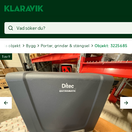
ålda objekt
Bygg
Portar, grindar & stängsel
Objekt: 3225685
1
av
9