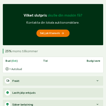
Vilket slutpris 
skulle din maskin få?
Kontakta din lokala auktionsmäklare.
Sälj på Klaravik
25%
moms tillkommer
Bud (
0
st
)
Tid
Budgivare
= Autobud
Frakt
Boka frakt?
Det finns ingen specifik information om frakt för
Lasthjälp erbjuds
just det här objektet, men om du skickar oss en förfrågan via
vårt
fraktformulär
, så undersöker vi möjligheten.
Säker betalning