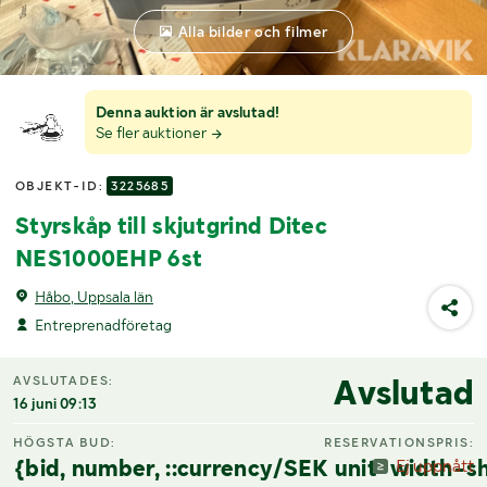
Alla bilder och filmer
Denna auktion är avslutad!
Se fler auktioner
OBJEKT-ID:
3225685
Styrskåp till skjutgrind Ditec
NES1000EHP 6st
Håbo, Uppsala län
Entreprenadföretag
Avslutad
AVSLUTADES:
16 juni 09:13
HÖGSTA BUD:
RESERVATIONSPRIS:
{bid, number, ::currency/SEK unit-width-sh
Ej uppnått