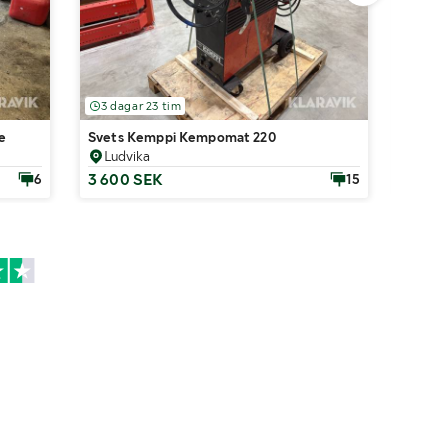
3 dagar 23 tim
1 tim
e
Svets Kemppi Kempomat 220
Vagn f
Ludvika
Lek
3 600 SEK
200 
6
15