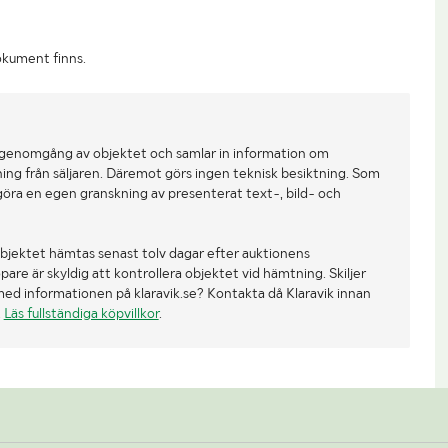
okument finns.
 genomgång av objektet och samlar in information om
ing från säljaren. Däremot görs ingen teknisk besiktning. Som
göra en egen granskning av presenterat text-, bild- och
bjektet hämtas senast tolv dagar efter auktionens
re är skyldig att kontrollera objektet vid hämtning. Skiljer
med informationen på klaravik.se? Kontakta då Klaravik innan
.
Läs fullständiga köpvillkor
.