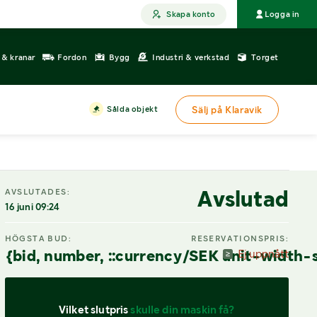
Skapa konto
Logga in
r & kranar
Fordon
Bygg
Industri & verkstad
Torget
Sålda objekt
Sälj på Klaravik
Avslutad
AVSLUTADES:
16 juni 09:24
HÖGSTA BUD:
RESERVATIONSPRIS:
{bid, number, ::currency/SEK unit-width-
Ej uppnått
Vilket slutpris 
skulle din maskin få?