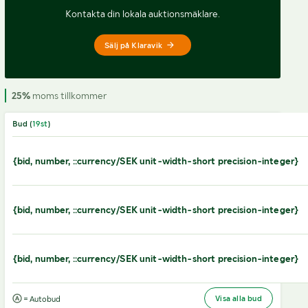
Kontakta din lokala auktionsmäklare.
Sälj på Klaravik
25%
moms tillkommer
Bud (
19
st
)
{bid, number, ::currency/SEK unit-width-short precision-integer}
{bid, number, ::currency/SEK unit-width-short precision-integer}
{bid, number, ::currency/SEK unit-width-short precision-integer}
Visa alla bud
= Autobud