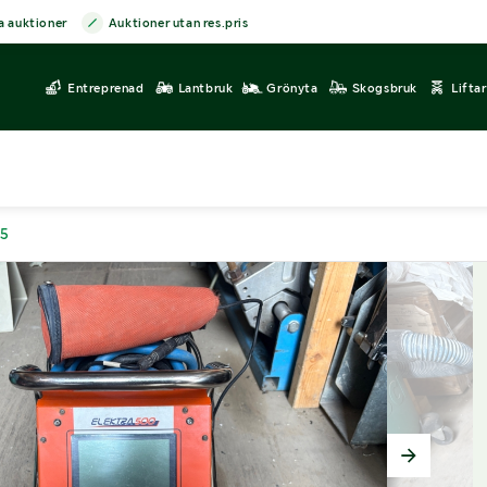
a auktioner
Auktioner utan res.pris
Entreprenad
Lantbruk
Grönyta
Skogsbruk
Lifta
65