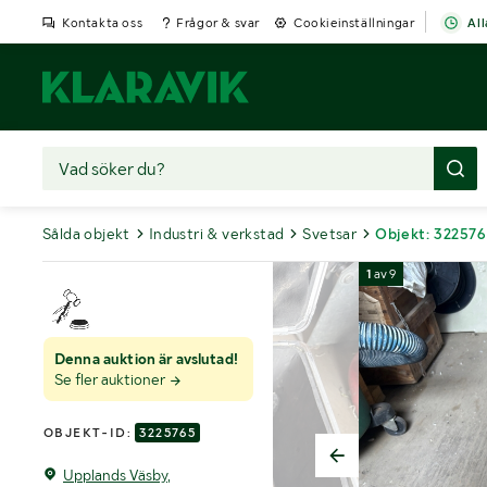
Kontakta oss
Frågor & svar
Cookieinställningar
All
Sålda objekt
Industri & verkstad
Svetsar
Objekt: 32257
1
av
9
Denna auktion är avslutad!
Se fler auktioner
OBJEKT-ID:
3225765
Upplands Väsby,