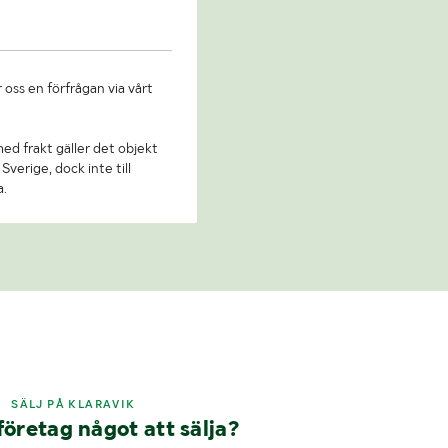
 oss en förfrågan via vårt
 med frakt gäller det objekt
Sverige, dock inte till
a.
SÄLJ PÅ KLARAVIK
företag något att sälja?