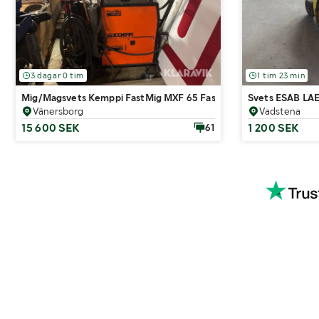
3 dagar 0 tim
1 tim 23 min
Mig/Magsvets Kemppi FastMig MXF 65 FastCool 10
Svets ESAB LAE
Vänersborg
Vadstena
15 600 SEK
1 200 SEK
61