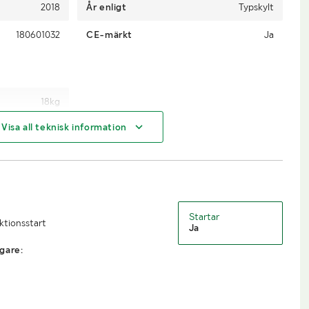
2018
År enligt
Typskylt
180601032
CE-märkt
Ja
18kg
Visa all teknisk information
Startar
uktionsstart
Ja
gare: