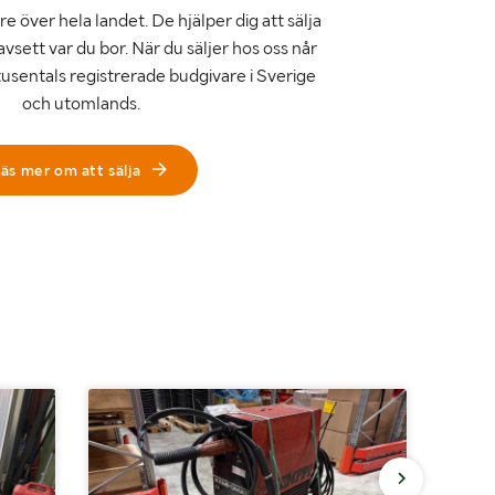
e över hela landet. De hjälper dig att sälja
avsett var du bor. När du säljer hos oss når
tusentals registrerade budgivare i Sverige
och utomlands.
äs mer om att sälja
Inget r