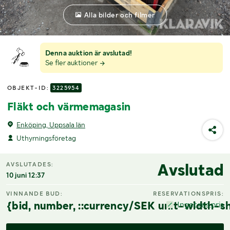
Alla bilder och filmer
Denna auktion är avslutad!
Se fler auktioner
OBJEKT-ID:
3225954
Fläkt och värmemagasin
Enköping, Uppsala län
Uthyrningsföretag
Avslutad
AVSLUTADES:
10 juni 12:37
VINNANDE BUD:
RESERVATIONSPRIS:
{bid, number, ::currency/SEK unit-width-sh
Inget res.pris