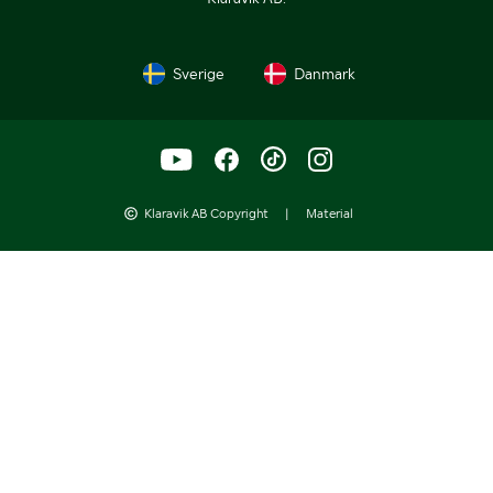
Sverige
Danmark
Klaravik AB Copyright
|
Material