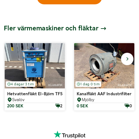
Fler värmemaskiner och fläktar
4 dagar 3 tim
1 dag 0 tim
Hetvattenfläkt El-Björn TF50HWI
Kanalfläkt AAF Industrifilter K
Svalöv
Mjölby
200 SEK
2
0 SEK
0