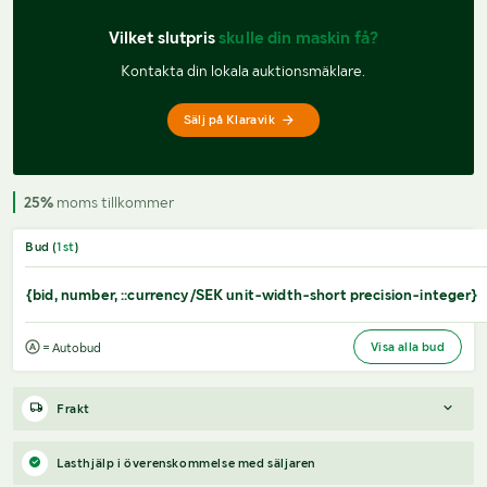
Vilket slutpris 
skulle din maskin få?
Kontakta din lokala auktionsmäklare.
Sälj på Klaravik
25%
moms tillkommer
Bud (
1
st
)
{bid, number, ::currency/SEK unit-width-short precision-integer}
Visa alla bud
= Autobud
Frakt
Boka frakt?
Det finns ingen specifik information om frakt för
Lasthjälp i överenskommelse med säljaren
just det här objektet, men om du skickar oss en förfrågan via