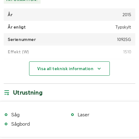
År
2015
År enligt
Typskylt
Serienummer
10925G
Effekt (W)
1510
Max klingdiameter
260mm
Visa all teknisk information
MÅTT OCH VIKT:
Utrustning
Längd (mm)
1250 sågbordet
Bredd (mm)
500 sågbordet
Såg
Laser
Höjd (mm)
1300 i nedfällt läge
Sågbord