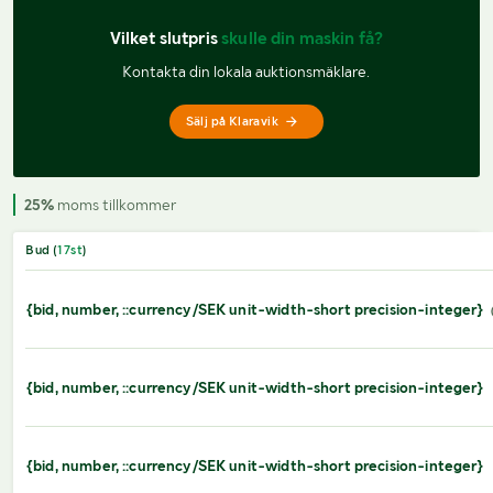
Vilket slutpris 
skulle din maskin få?
Kontakta din lokala auktionsmäklare.
Sälj på Klaravik
25%
moms tillkommer
Bud (
17
st
)
{bid, number, ::currency/SEK unit-width-short precision-integer}
{bid, number, ::currency/SEK unit-width-short precision-integer}
{bid, number, ::currency/SEK unit-width-short precision-integer}