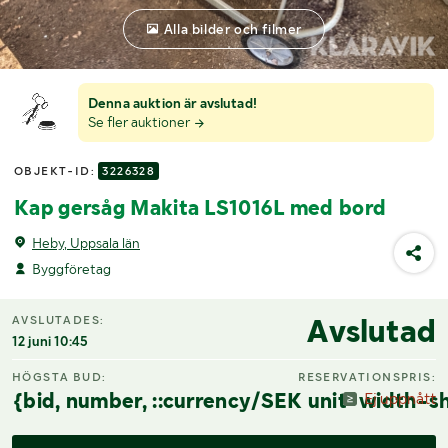
Alla bilder och filmer
Denna auktion är avslutad!
Se fler auktioner
OBJEKT-ID:
3226328
Kap gersåg Makita LS1016L med bord
Heby, Uppsala län
Byggföretag
Avslutad
AVSLUTADES:
12 juni 10:45
HÖGSTA BUD:
RESERVATIONSPRIS:
{bid, number, ::currency/SEK unit-width-sh
Ej uppnått