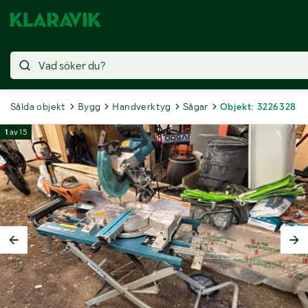
Sålda objekt
Bygg
Handverktyg
Sågar
Objekt: 3226328
1
av
15