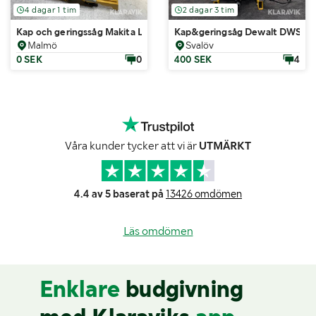
4 dagar 1 tim
2 dagar 3 tim
Kap och geringssåg Makita LS0714
Kap&geringsåg Dewalt DWS77
Malmö
Svalöv
0 SEK
0
400 SEK
4
Våra kunder tycker att vi är
UTMÄRKT
4.4 av 5 baserat på
13426 omdömen
Läs omdömen
Enklare
budgivning