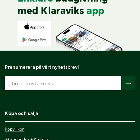
med Klaraviks
app
Prenumerera på vårt nyhetsbrev!
Köpa och sälja
Köpvillkor
Så köper du på Klaravik