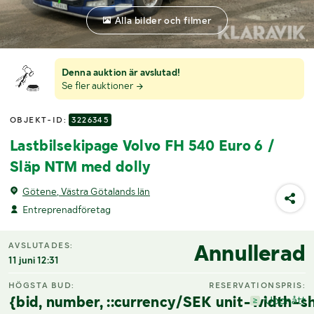
Alla bilder och filmer
Denna auktion är avslutad!
Se fler auktioner
OBJEKT-ID:
3226345
Lastbilsekipage Volvo FH 540 Euro 6 /
Släp NTM med dolly
Götene, Västra Götalands län
Entreprenadföretag
Annullerad
AVSLUTADES:
11 juni 12:31
HÖGSTA BUD:
RESERVATIONSPRIS:
{bid, number, ::currency/SEK unit-width-sh
Uppnått