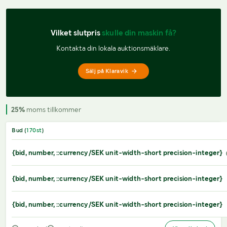
Vilket slutpris 
skulle din maskin få?
Kontakta din lokala auktionsmäklare.
Sälj på Klaravik
25%
moms tillkommer
Bud (
170
st
)
{bid, number, ::currency/SEK unit-width-short precision-integer}
{bid, number, ::currency/SEK unit-width-short precision-integer}
{bid, number, ::currency/SEK unit-width-short precision-integer}