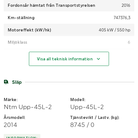
Fordonsår hämtat från Transportstyrelsen
2016
Km-ställning
747376,3
Motoreffekt (kW/hk)
405 kW / 550 hp
Miljöklass
6
Växellåda
Automat
Visa all teknisk information
Drivmedel
Diesel
AdBlue
Ja, inkopplat
Släp
Drag
Bygel
Märke:
Modell:
Hyttyp
Lång sovhytt
Ntm Upp-45L-2
Upp-45L-2
Antal passagerare
1
Årsmodell:
Tjänstevikt / Lastv. (kg):
2014
8745 / 0
Antal nycklar
2
INFORMATION: