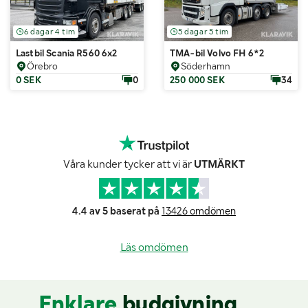
6 dagar 4 tim
5 dagar 5 tim
Lastbil Scania R560 6x2
TMA-bil Volvo FH 6*2
Örebro
Söderhamn
0 SEK
0
250 000 SEK
34
Våra kunder tycker att vi är
UTMÄRKT
4.4 av 5 baserat på
13426 omdömen
Läs omdömen
Enklare
budgivning