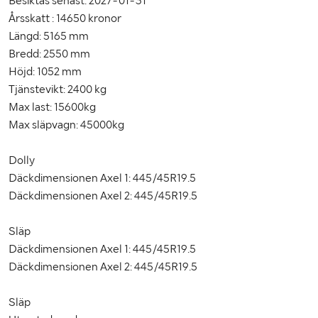
Besiktas senast: 2027-01-31
Vägavgift (kr/år)
14414
Årsskatt : 14650 kronor
Vägavgift betald tom
20270503
Längd: 5165 mm
Bredd: 2550 mm
Fordonskategori EU
N3
Höjd: 1052 mm
Tjänstevikt: 2400 kg
MÅTT OCH VIKT:
Max last: 15600kg
Max släpvagn: 45000kg
Tjänstevikt (kg)
13145
Totalvikt (kg)
27000
Dolly
Däckdimensionen Axel 1: 445/45R19.5
Max lastvikt (kg)
13855
Däckdimensionen Axel 2: 445/45R19.5
Tillåten lastvikt (kg)
13855
Släp
Max släpvagnsvikt (kg)
51855
Däckdimensionen Axel 1: 445/45R19.5
Däckdimensionen Axel 2: 445/45R19.5
Max sammanlagd bruttovikt (kg)
65000
Längd (mm)
10120
Släp