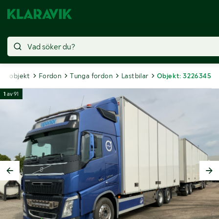
lda objekt
Fordon
Tunga fordon
Lastbilar
Objekt: 3226345
1
av
91