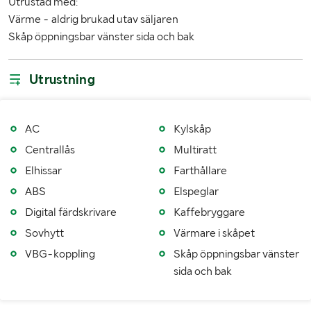
Utrustad med:
Bredd (mm)
2590
Värme - aldrig brukad utav säljaren
Höjd (mm)
4481
Skåp öppningsbar vänster sida och bak
Lastutrymmets längd (mm)
7600
Utrustning
Axelavstånd max (mm)
4900 / 1370 / 0
AC
Kylskåp
Centrallås
Multiratt
Elhissar
Farthållare
ABS
Elspeglar
Digital färdskrivare
Kaffebryggare
Sovhytt
Värmare i skåpet
VBG-koppling
Skåp öppningsbar vänster
sida och bak