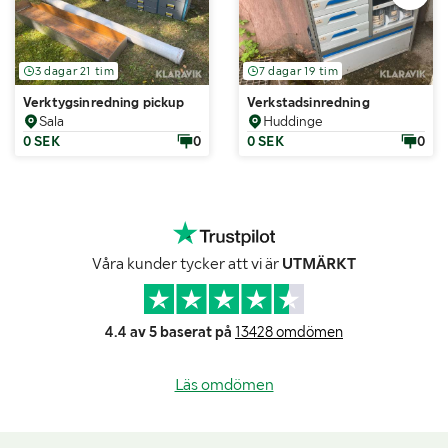
3 dagar 21 tim
7 dagar 19 tim
Verktygsinredning pickup
Verkstadsinredning
Sala
Huddinge
0 SEK
0
0 SEK
0
Våra kunder tycker att vi är
UTMÄRKT
4.4 av 5 baserat på
13428 omdömen
Läs omdömen