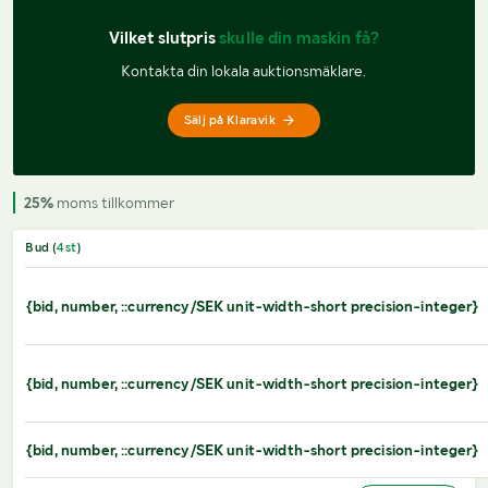
Vilket slutpris 
skulle din maskin få?
Kontakta din lokala auktionsmäklare.
Sälj på Klaravik
25%
moms tillkommer
Bud (
4
st
)
{bid, number, ::currency/SEK unit-width-short precision-integer}
{bid, number, ::currency/SEK unit-width-short precision-integer}
{bid, number, ::currency/SEK unit-width-short precision-integer}