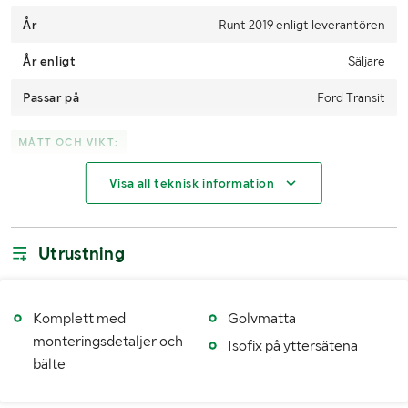
www.ebroadcargo.se: 010-6040819
År
Runt 2019 enligt leverantören
År enligt
Säljare
Passar på
Ford Transit
MÅTT OCH VIKT:
Visa all teknisk information
Bredd (mm)
Ca 1,6m
Höjd (mm)
Ca 1,2m med nackstöd
Utrustning
Djup (mm)
Ca 0,65m
Komplett med
Golvmatta
monteringsdetaljer och
Isofix på yttersätena
bälte