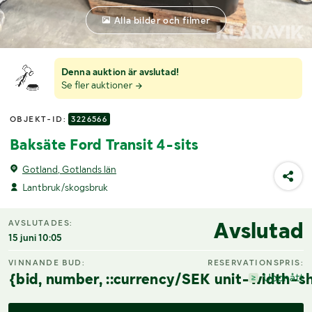
Alla bilder och filmer
Denna auktion är avslutad!
Se fler auktioner
OBJEKT-ID:
3226566
Baksäte Ford Transit 4-sits
Gotland, Gotlands län
Lantbruk/skogsbruk
Avslutad
AVSLUTADES:
15 juni 10:05
VINNANDE BUD:
RESERVATIONSPRIS:
{bid, number, ::currency/SEK unit-width-sh
Uppnått