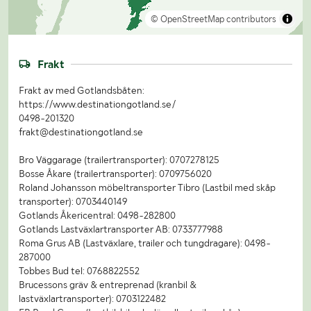
© OpenStreetMap contributors
Frakt
Frakt av med Gotlandsbåten:
https://www.destinationgotland.se/
0498-201320
frakt@destinationgotland.se
Bro Väggarage (trailertransporter): 0707278125
Bosse Åkare (trailertransporter): 0709756020
Roland Johansson möbeltransporter Tibro (Lastbil med skåp
transporter): 0703440149
Gotlands Åkericentral: 0498-282800
Gotlands Lastväxlartransporter AB: 0733777988
Roma Grus AB (Lastväxlare, trailer och tungdragare): 0498-
287000
Tobbes Bud tel: 0768822552
Brucessons gräv & entreprenad (kranbil &
lastväxlartransporter): 0703122482