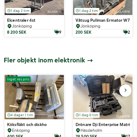
1 dag 2 tim
1 dag 2 tim
Elcentraler 4st
Våtsug Pullman Ermator W70P
Jönköping
Jönköping
8 200 SEK
9
200 SEK
2
Fler objekt inom elektronik
Inget res.pris
4 dagar 1 tim
1 dag 0 tim
Köksfläkt och diskho
Drönare Dji Enterprise Matrice
Enköping
Hässleholm
400 SEK
4
29 500 SEK
17