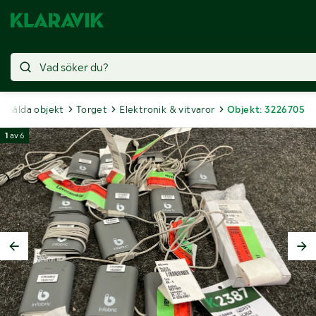
Sålda objekt
Torget
Elektronik & vitvaror
Objekt: 3226705
1
av
6