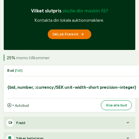
Vilket slutpris 
skulle din maskin få?
Kontakta din lokala auktionsmäklare.
Sälj på Klaravik
25%
moms tillkommer
Bud (
1
st
)
{bid, number, ::currency/SEK unit-width-short precision-integer}
Visa alla bud
= Autobud
Frakt
Eventuella frågor ställs till Klaraviks kundtjänst, inte direkt till
Säker betalning