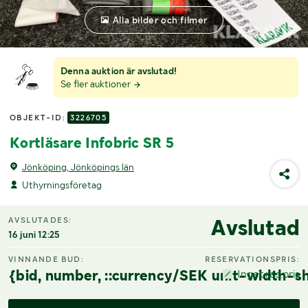
Alla bilder och filmer
Denna auktion är avslutad!
Se fler auktioner
OBJEKT-ID:
3226705
Kortläsare Infobric SR 5
Jönköping, Jönköpings län
Uthyrningsföretag
Avslutad
AVSLUTADES:
16 juni 12:25
VINNANDE BUD:
RESERVATIONSPRIS:
{bid, number, ::currency/SEK unit-width-sh
Inget res.pris