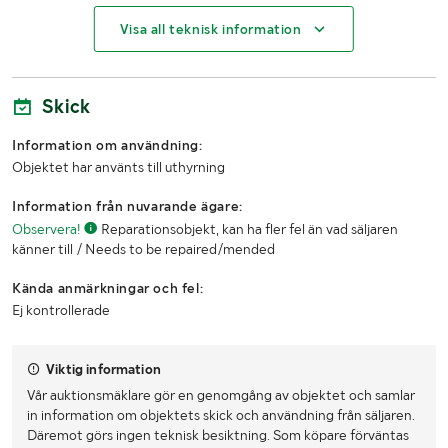
Frakt inom Sverige
Visa all teknisk information
Lasthjälp
Lasthjälp erbjuds
Klaravik har fraktavtal med Schenker som gör att vi kan hjälpa
till med frakt av objekt som ryms på paket eller inom en EU-pall
Skick
(upp till 120*80 cm och 990 kg). Det går att beställa frakt inom
Sverige, dock inte till utlandet.
Information om användning:
För prisförslag fyll i formuläret:
Objektet har använts till uthyrning
https://www.klaravik.se/fraktforfragan.html
Information från nuvarande ägare:
Pall/emballage ingår i fraktpriset när du bokar via Klaravik.
Observera!
Reparationsobjekt, kan ha fler fel än vad säljaren
känner till / Needs to be repaired/mended
———————————————————-
Kända anmärkningar och fel:
Any questions should be directed to Klaravik customer service,
Ej kontrollerade
not directly to the seller.
Email: info@klaravik.se
Phone: +4654151304
Viktig information
Vår auktionsmäklare gör en genomgång av objektet och samlar
To book the pick-up, you need to follow the link you receive in
in information om objektets skick och användning från säljaren.
the email with your confirmation receipt. You will receive this
Däremot görs ingen teknisk besiktning. Som köpare förväntas
when Klaravik has received your payment.