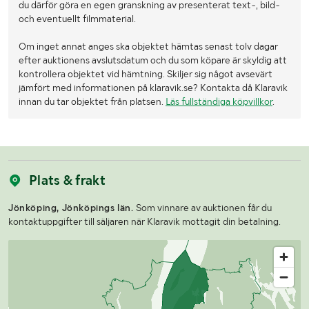
du därför göra en egen granskning av presenterat text-, bild-
och eventuellt filmmaterial.
Pick-up is only available MONDAYS and TUESDAYS between
07:30-15:00.
Om inget annat anges ska objektet hämtas senast tolv dagar
The seller has closed between 09:00-09:30 and 12:30-13:00.
efter auktionens avslutsdatum och du som köpare är skyldig att
kontrollera objektet vid hämtning. Skiljer sig något avsevärt
For sheds and containers (10 feet and larger), loading assistance
jämfört med informationen på klaravik.se? Kontakta då Klaravik
can be purchased. Payment is made either by invoice or by card
innan du tar objektet från platsen.
Läs fullständiga köpvillkor
.
at the seller's location. The cost per lift is SEK 500 + VAT.
Pallets/packaging are NOT included in the auction but can be
purchased on site at pick-up.
Plats & frakt
Jönköping, Jönköpings län.
Som vinnare av auktionen får du
kontaktuppgifter till säljaren när Klaravik mottagit din betalning.