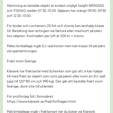
Hämtning av betalda objekt är endast möjligt helgfri MÅNDAG
och TISDAG mellan 07:30-15:00. Säljaren har stängt 09:00-09:30
och 12:30-13:00.
För bodar och containers (10 fot och större) kan lasthjälp köpas
till. Betalning sker antingen via faktura eller med kort på plats
hos säljaren. Kostnaden per lyft är 500 kr + moms.
Pallar/emballage ingår EJ i auktionen men kan köpas till på plats
vid upphämtningen.
Frakt inom Sverige
Klaravik har fraktavtal med Schenker som gör att vi kan hjälpa
till med frakt av objekt som ryms på paket eller inom en EU-pall
(upp till 120*80 cm och 990 kg). Det går att beställa frakt inom
Sverige, dock inte till utlandet.
För prisförslag fyll i formuläret:
https://www.klaravik.se/fraktforfragan.html
Pall/emballage ingår i fraktpriset när du bokar via Klaravik.