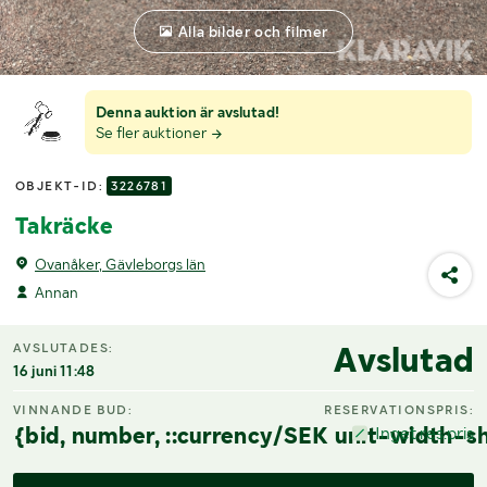
Alla bilder och filmer
Denna auktion är avslutad!
Se fler auktioner
OBJEKT-ID:
3226781
Takräcke
Ovanåker, Gävleborgs län
Annan
Avslutad
AVSLUTADES:
16 juni 11:48
VINNANDE BUD:
RESERVATIONSPRIS:
{bid, number, ::currency/SEK unit-width-sh
Inget res.pris