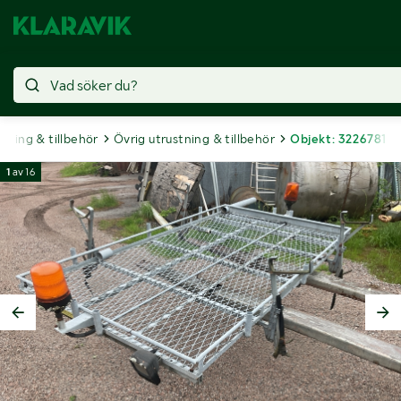
tning & tillbehör
Övrig utrustning & tillbehör
Objekt: 3226781
1
av
16