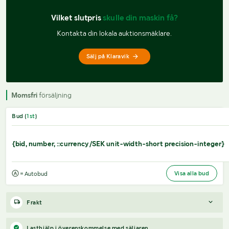
Vilket slutpris 
skulle din maskin få?
Kontakta din lokala auktionsmäklare.
Sälj på Klaravik
Momsfri
försäljning
Bud (
1
st
)
{bid, number, ::currency/SEK unit-width-short precision-integer}
Visa alla bud
= Autobud
Frakt
Boka frakt?
Det finns ingen specifik information om frakt för
Lasthjälp i överenskommelse med säljaren