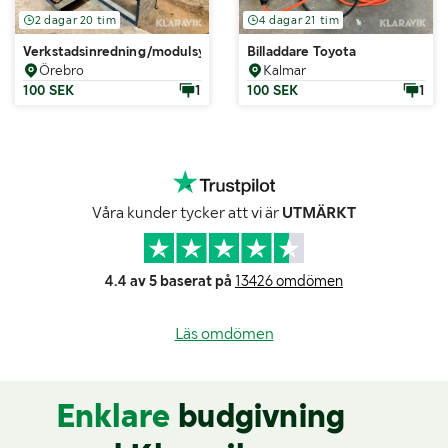
2 dagar 20 tim
4 dagar 21 tim
Verkstadsinredning/modulsystem transportbil Bista System
Billaddare Toyota
Örebro
Kalmar
100 SEK
1
100 SEK
1
Våra kunder tycker att vi är
UTMÄRKT
4.4 av 5 baserat på
13426 omdömen
Läs omdömen
Enklare
budgivning