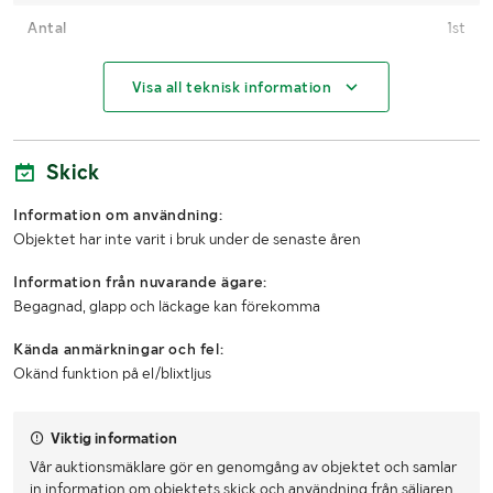
Antal
1st
MÅTT OCH VIKT:
Visa all teknisk information
Längd (mm)
2450mm
Skick
Bredd (mm)
Ca 1400mm
Information om användning:
Djup (mm)
Ca 100mm
Objektet har inte varit i bruk under de senaste åren
Information från nuvarande ägare:
Begagnad, glapp och läckage kan förekomma
Kända anmärkningar och fel:
Okänd funktion på el/blixtljus
Viktig information
Vår auktionsmäklare gör en genomgång av objektet och samlar
in information om objektets skick och användning från säljaren.