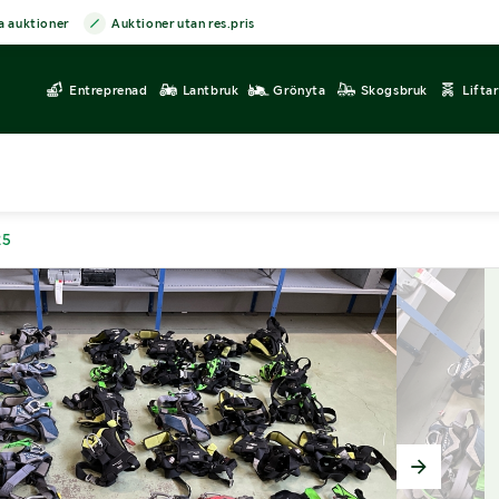
a auktioner
Auktioner utan res.pris
Entreprenad
Lantbruk
Grönyta
Skogsbruk
Lifta
25