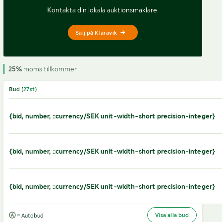
Kontakta din lokala auktionsmäklare.
Sälj på Klaravik
25%
moms tillkommer
Bud (
27
st
)
{bid, number, ::currency/SEK unit-width-short precision-integer}
{bid, number, ::currency/SEK unit-width-short precision-integer}
{bid, number, ::currency/SEK unit-width-short precision-integer}
Visa alla bud
= Autobud