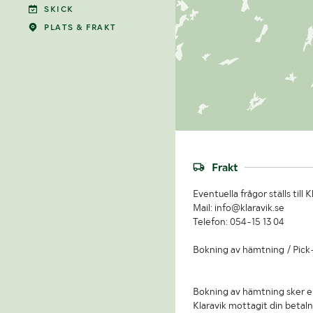
SKICK
PLATS & FRAKT
Frakt
Eventuella frågor ställs till K
Mail: info@klaravik.se
Telefon: 054-15 13 04
Bokning av hämtning / Pick
Bokning av hämtning sker e
Klaravik mottagit din betaln