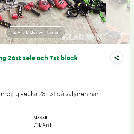
Alla bilder och filmer
ng 26st sele och 7st block
möjlig vecka 28-31 då säljaren har
Modell:
Okänt