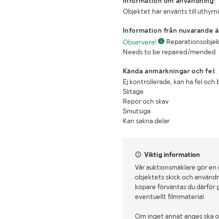
Information om användning:
Objektet har använts till uthyrn
Information från nuvarande ä
Observera!
Reparationsobjekt, 
Needs to be repaired/mended
Kända anmärkningar och fel:
Ej kontrollerade, kan ha fel och 
Slitage
Repor och skav
Smutsiga
Kan sakna delar
Viktig information
Vår auktionsmäklare gör en
objektets skick och användn
köpare förväntas du därför 
eventuellt filmmaterial.
Om inget annat anges ska o