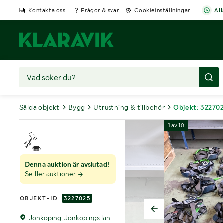
Kontakta oss
Frågor & svar
Cookieinställningar
All
Sålda objekt
Bygg
Utrustning & tillbehör
Objekt: 32270
1
av
10
Denna auktion är avslutad!
Se fler auktioner
OBJEKT-ID:
3227025
Jönköping, Jönköpings län