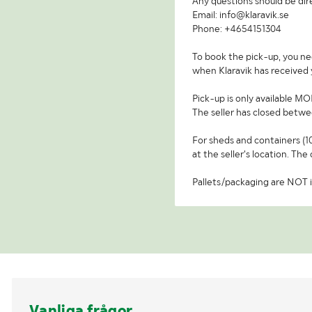
Any questions should be dire
Email: info@klaravik.se
Phone: +4654151304
To book the pick-up, you nee
when Klaravik has received
Pick-up is only available
The seller has closed betwe
For sheds and containers (10
at the seller's location. The 
Pallets/packaging are NOT i
Vanliga frågor