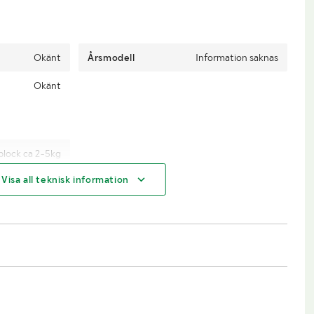
Okänt
Årsmodell
Information saknas
Okänt
 block ca 2-5kg
Visa all teknisk information
Lastmaskin