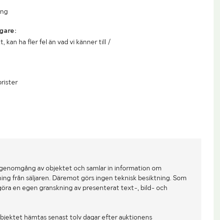
ing
gare:
kan ha fler fel än vad vi känner till /
brister
 genomgång av objektet och samlar in information om
ing från säljaren. Däremot görs ingen teknisk besiktning. Som
göra en egen granskning av presenterat text-, bild- och
bjektet hämtas senast tolv dagar efter auktionens