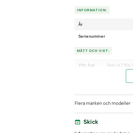
INFORMATION:
År
Serienummer
MÅTT OCH VIKT:
Vikt (kg)
Sele ca 2,9kg,
LASTHJÄLPSINFORMATION:
Lasthjälp med
Flera märken och modeller
Skick