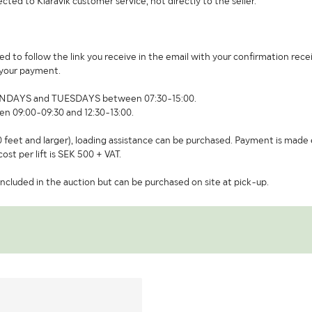
cted to Klaravik customer service, not directly to the seller.
d to follow the link you receive in the email with your confirmation receip
 your payment.
 MONDAYS and TUESDAYS between 07:30-15:00.
en 09:00-09:30 and 12:30-13:00.
 feet and larger), loading assistance can be purchased. Payment is made e
cost per lift is SEK 500 + VAT.
ncluded in the auction but can be purchased on site at pick-up.