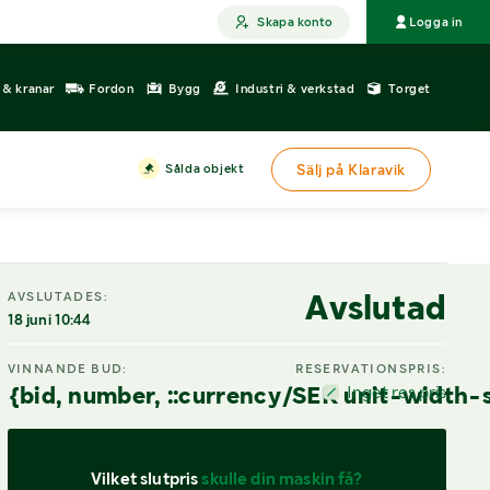
Skapa konto
Logga in
r & kranar
Fordon
Bygg
Industri & verkstad
Torget
Sålda objekt
Sälj på Klaravik
Avslutad
AVSLUTADES:
18 juni 10:44
VINNANDE BUD:
RESERVATIONSPRIS:
{bid, number, ::currency/SEK unit-width-
Inget res.pris
Vilket slutpris 
skulle din maskin få?