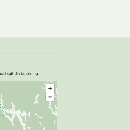
Phone: +4654151304
To book the pick-up, you need to follow the link you receive
in the email with your confirmation receipt. You will receive
this when Klaravik has received your payment.
Pick-up is only available MONDAYS and TUESDAYS
between 07:30-15:00.
The seller has closed between 09:00-09:30 and 12:30-13:00.
For sheds and containers (10 feet and larger), loading
assistance can be purchased. Payment is made either by
invoice or by card at the seller's location. The cost per lift is
mottagit din betalning.
SEK 500 + VAT.
Pallets/packaging are NOT included in the auction but can
be purchased on site at pick-up.