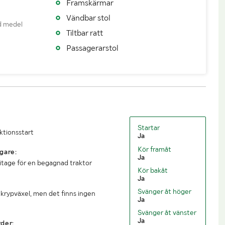
Framskärmar
4770
Lastvikt (kg)
3230
Vändbar stol
d medel
8000
Längd (mm)
4250
Tiltbar ratt
Passagerarstol
2300
Höjd (mm)
2750
Startar
uktionsstart
Ja
Kör framåt
gare:
Ja
litage för en begagnad traktor
Kör bakåt
Ja
Svänger åt höger
r krypväxel, men det finns ingen
Ja
Svänger åt vänster
Ja
der: