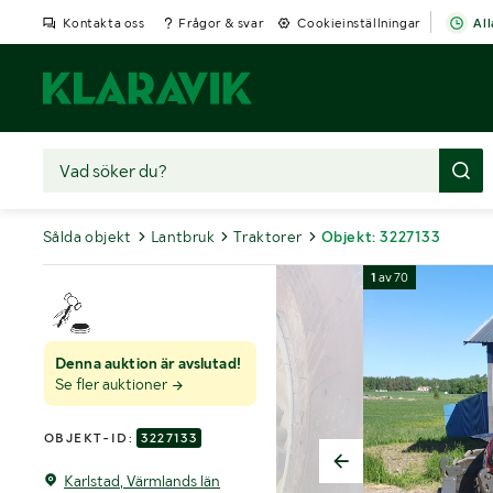
Kontakta oss
Frågor & svar
Cookieinställningar
All
Sålda objekt
Lantbruk
Traktorer
Objekt: 3227133
1
av
70
Denna auktion är avslutad!
Se fler auktioner
OBJEKT-ID:
3227133
Karlstad, Värmlands län