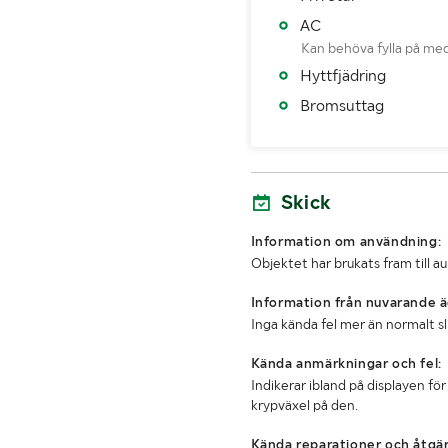
Tjänstevikt (kg)
AC
Kan behöva fylla på me
Totalvikt (kg)
Hyttfjädring
Bredd (mm)
Bromsuttag
Skick
Information om användning:
Objektet har brukats fram till a
Information från nuvarande ä
Inga kända fel mer än normalt s
Kända anmärkningar och fel:
Indikerar ibland på displayen fö
krypväxel på den.
Kända reparationer och åtgär