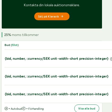
Kontakta din lokala auktionsmäklare.
Sälj på Klaravik
25%
moms tillkommer
Bud (
53
st
)
{bid, number, ::currency/SEK unit-width-short precision-integer}
{bid, number, ::currency/SEK unit-width-short precision-integer}
{bid, number, ::currency/SEK unit-width-short precision-integer}
Visa alla bud
= Autobud
= Förhandling