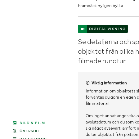
Framdäck nyligen bytta.
DIGITAL VISNING
Se detaljerna och sp
objektet från olika 
filmade rundtur
Viktig information
Information om objektets s
förväntas du göra en egen g
filmmaterial.
Om inget annat anges ska o
avslutsdatum och du som köpa
BILD & FILM
sig något avsevärt jämfört 
ÖVERSIKT
du tar objektet från platsen