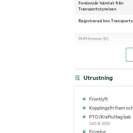
Fordonsår hämtat från
Transportstyrelsen
Registrerad hos Transports
Drifttimmar (h)
4WD
Snabbgående
Drivmedel
Utrustning
Dimensioner däck bak
Fordonsstatus
Frontlyft
Kopplingsfri fram oc
Importerad
PTO/Kraftuttag bak
540 & 1000
MÅTT OCH VIKT:
Fri retur