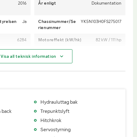
2016
År enligt
Dokumentation
tyrelsen
Ja
Chassinummer/Se
YK5N103H0FS275017
rienummer
6284
Motoreffekt (kW/hk)
82 kW / 111 hp
Ja
Klassificering
Traktor A (max 40 km/h)
Visa all teknisk information
Ja
Växellåda
Typ: Hitech 5
Diesel
Dimensioner däck fram
380/70R24
480/70R34
Antal nycklar
1
Avställd
Senaste godkända besiktning
20260320
Hydrauluttag bak
h back
Trepunktslyft
Ja
Hitchkrok
Servostyrning