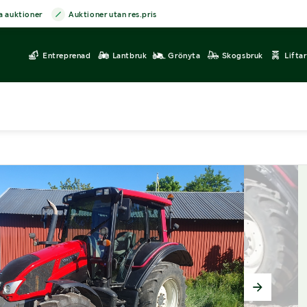
a auktioner
Auktioner utan res.pris
Entreprenad
Lantbruk
Grönyta
Skogsbruk
Lifta