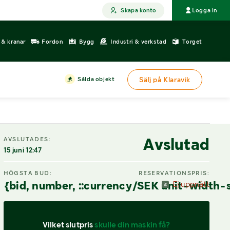
Skapa konto
Logga in
r & kranar
Fordon
Bygg
Industri & verkstad
Torget
Sålda objekt
Sälj på Klaravik
DIGITAL VISNING
Avslutad
AVSLUTADES:
15 juni 12:47
HÖGSTA BUD:
RESERVATIONSPRIS:
{bid, number, ::currency/SEK unit-width-
Ej uppnått
Vilket slutpris 
skulle din maskin få?