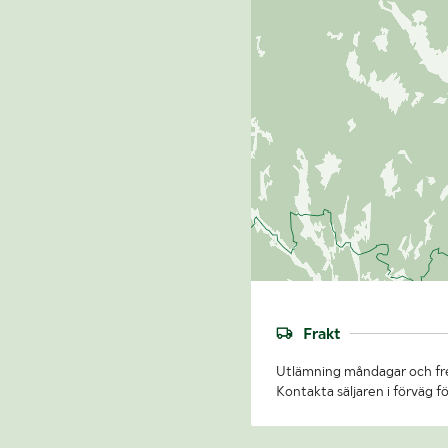
Frakt
Utlämning måndagar och fre
Kontakta säljaren i förväg fö