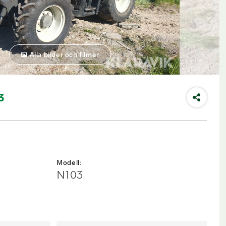
Alla bilder och filmer
3
Modell:
N103