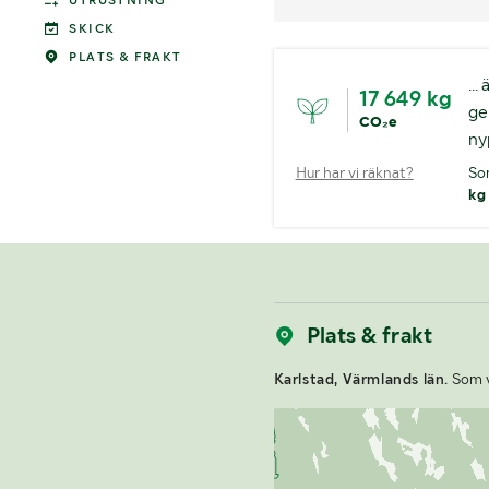
UTRUSTNING
SKICK
PLATS & FRAKT
..
17 649 kg
ge
CO₂e
ny
Hur har vi räknat?
So
kg
Plats & frakt
Karlstad, Värmlands län.
Som vi