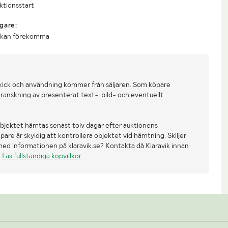
uktionsstart
gare:
r kan förekomma
kick och användning kommer från säljaren. Som köpare
ranskning av presenterat text-, bild- och eventuellt
bjektet hämtas senast tolv dagar efter auktionens
re är skyldig att kontrollera objektet vid hämtning. Skiljer
med informationen på klaravik.se? Kontakta då Klaravik innan
.
Läs fullständiga köpvillkor
.