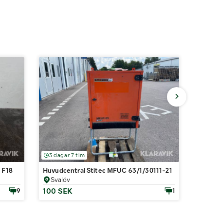
3 dagar 7 tim
4 da
 F18
Huvudcentral Stitec MFUC 63/1/30111-21
Hetvat
Svalöv
Sva
100 SEK
100 
9
1