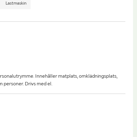
Lastmaskin
 personalutrymme. Innehåller matplats, omklädningsplats,
m personer. Drivs med el.