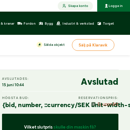
Skapa konto
Logga in
r & kranar
Fordon
Bygg
Industri & verkstad
Torget
Sålda objekt
Sälj på Klaravik
Avslutad
AVSLUTADES:
15 juni 10:44
HÖGSTA BUD:
RESERVATIONSPRIS:
{bid, number, ::currency/SEK unit-width-
Ej uppnått
Vilket slutpris 
skulle din maskin få?