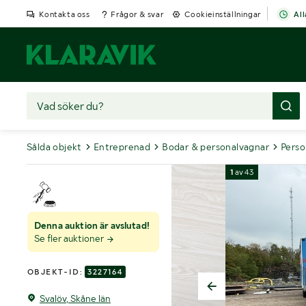
Kontakta oss
Frågor & svar
Cookieinställningar
All
Sålda objekt
Entreprenad
Bodar & personalvagnar
Perso
1
av
43
Denna auktion är avslutad!
Se fler auktioner
OBJEKT-ID:
3227164
Svalöv, Skåne län