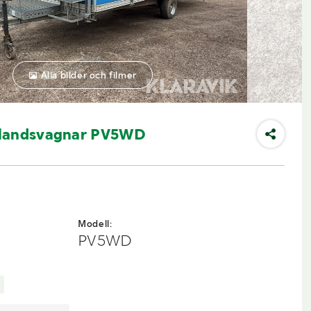
Alla bilder och filmer
rlandsvagnar PV5WD
Modell:
PV5WD