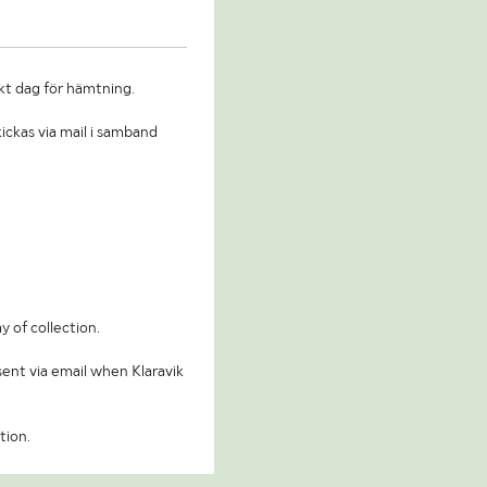
kt dag för hämtning.
ickas via mail i samband
y of collection.
 sent via email when Klaravik
tion.