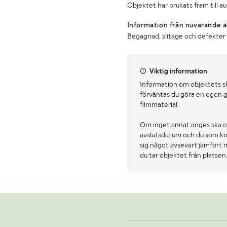
Objektet har brukats fram till a
Information från nuvarande ä
Begagnad, slitage och defekte
Viktig information
Information om objektets s
förväntas du göra en egen g
filmmaterial.
Om inget annat anges ska o
avslutsdatum och du som köpa
sig något avsevärt jämfört 
du tar objektet från platsen