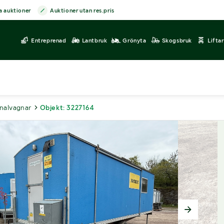
a auktioner
Auktioner utan res.pris
Entreprenad
Lantbruk
Grönyta
Skogsbruk
Lifta
nalvagnar
Objekt: 3227164