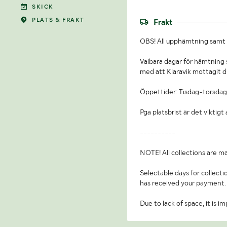
SKICK
PLATS & FRAKT
Frakt
OBS! All upphämtning samt b
Valbara dagar för hämtning s
med att Klaravik mottagit d
Öppettider: Tisdag-torsdag
Pga platsbrist är det viktig
----------
NOTE! All collections are ma
Selectable days for collecti
has received your payment.
Due to lack of space, it is 