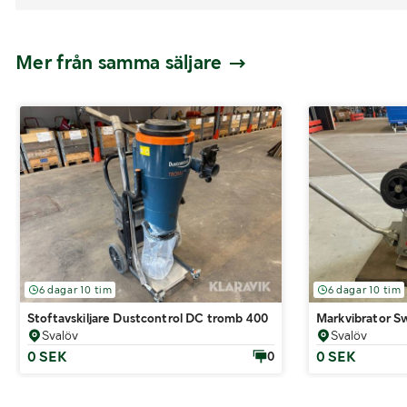
Mer från samma säljare
6 dagar 10 tim
6 dagar 10 tim
Stoftavskiljare Dustcontrol DC tromb 400
Markvibrator S
Svalöv
Svalöv
0 SEK
0 SEK
0