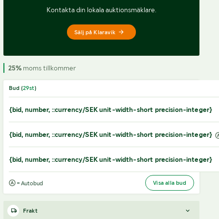
Kontakta din lokala auktionsmäklare.
Sälj på Klaravik
25%
moms tillkommer
Bud (
29
st
)
{bid, number, ::currency/SEK unit-width-short precision-integer}
{bid, number, ::currency/SEK unit-width-short precision-integer}
{bid, number, ::currency/SEK unit-width-short precision-integer}
Visa alla bud
= Autobud
Frakt