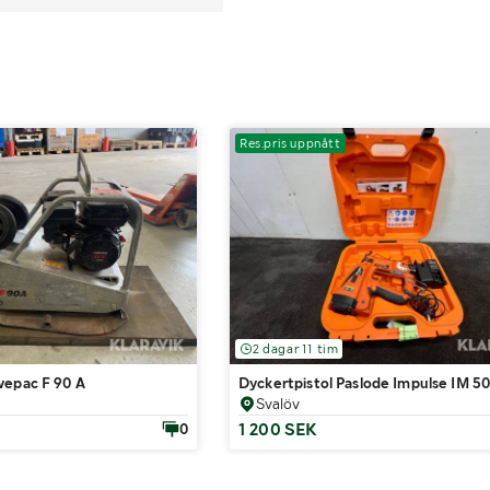
Res.pris uppnått
2 dagar 11 tim
wepac F 90 A
Dyckertpistol Paslode Impulse IM 50
Svalöv
1 200 SEK
0